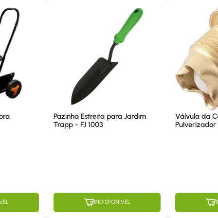
ora
Pazinha Estreita para Jardim
Válvula da 
Trapp - FJ 1003
Pulverizador 
1221543
VEL
INDISPONÍVEL