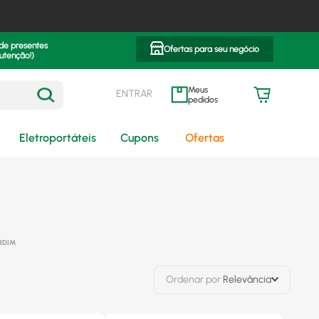
 de presentes
Ofertas para seu negócio
utenção!)
ENTRAR
meus pedidos
Eletroportáteis
Cupons
Ofertas
RDIM
Ordenar por
Relevância