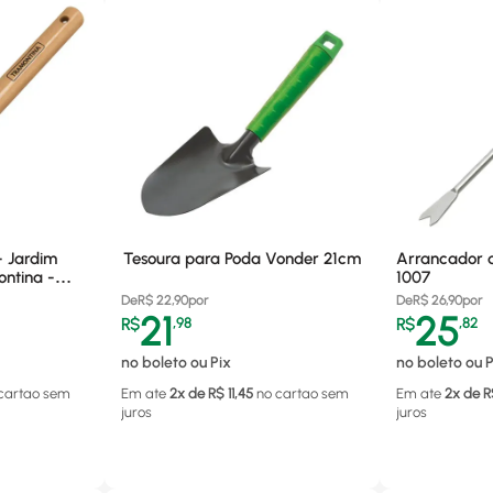
- Jardim
Tesoura para Poda Vonder 21cm
Arrancador d
ntina -
1007
De
R$
22,90
por
De
R$
26,90
por
21
25
R$
,
98
R$
,
82
no boleto ou Pix
no boleto ou P
cartao
sem
Em ate
2
x de R$
11,45
no cartao
sem
Em ate
2
x de R
juros
juros