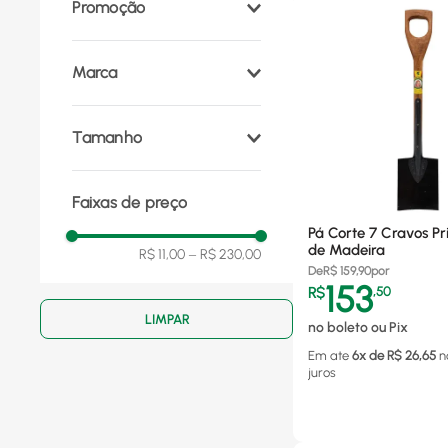
Promoção
Marca
Trapp
(
6
)
Tamanho
Tramontina
(
4
)
Jacto
(
4
)
75 cm
(
1
)
Princesa
(
1
)
Faixas de preço
32 cm
(
1
)
Paraboni
(
1
)
Pá Corte 7 Cravos P
de Madeira
R$ 11,00
–
R$ 230,00
De
R$
159,90
por
153
R$
,
50
no boleto ou Pix
Em ate
6
x de R$
26,65
n
juros