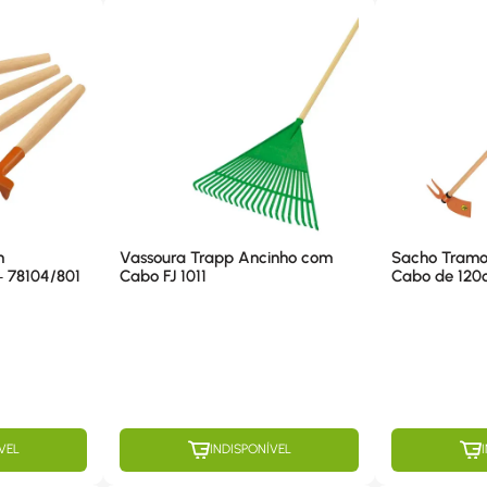
m
Vassoura Trapp Ancinho com
Sacho Tramo
– 78104/801
Cabo FJ 1011
VEL
INDISPONÍVEL