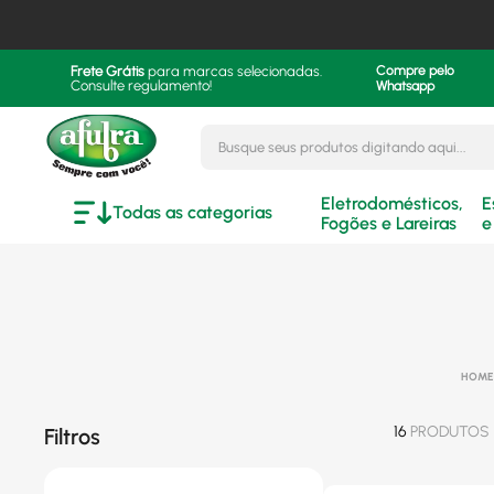
Frete Grátis
para marcas selecionadas.
Compre pelo
Consulte regulamento!
Whatsapp
Busque seus produtos digitando aqui..
Eletrodomésticos,
E
Todas as categorias
Fogões e Lareiras
e
16
PRODUTOS
Filtros