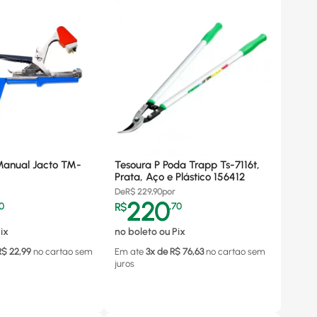
anual Jacto TM-
Tesoura P Poda Trapp Ts-7116t,
Prata, Aço e Plástico 156412
De
R$
229,90
por
220
0
R$
,
70
ix
no boleto ou Pix
R$
22,99
no cartao
sem
Em ate
3
x de R$
76,63
no cartao
sem
juros