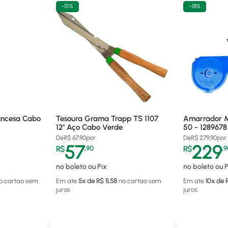
-
15%
-
18%
rincesa Cabo
Tesoura Grama Trapp TS 1107
Amarrador M
12" Aço Cabo Verde
50 - 1289678
De
R$
67,90
por
De
R$
279,90
por
57
229
R$
,
90
R$
,
9
no boleto ou Pix
no boleto ou P
o cartao
sem
Em ate
5
x de R$
11,58
no cartao
sem
Em ate
10
x de 
juros
juros