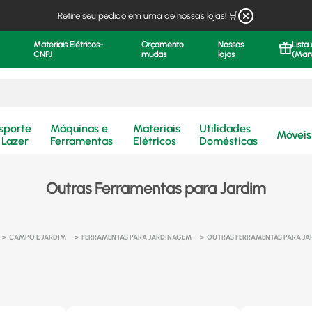
Retire seu pedido em uma de nossas lojas! 🛒
Materiais Elétricos-
Orçamento
Nossas
Lista
CNPJ
mudas
lojas
(Man
.
sporte
Máquinas e
Materiais
Utilidades
Móveis
 Lazer
Ferramentas
Elétricos
Domésticas
Outras Ferramentas para Jardim
CAMPO E JARDIM
FERRAMENTAS PARA JARDINAGEM
OUTRAS FERRAMENTAS PARA JA