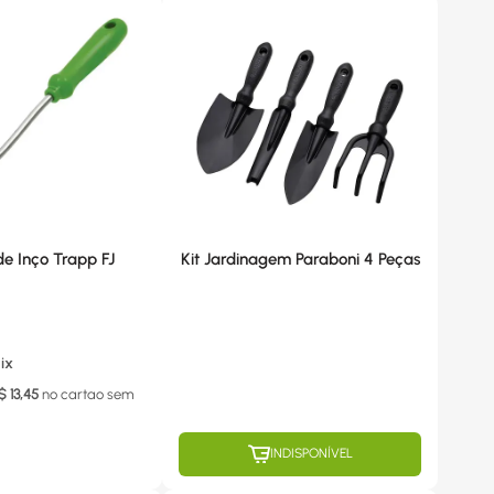
e Inço Trapp FJ
Kit Jardinagem Paraboni 4 Peças
ix
$
13,45
no cartao
sem
INDISPONÍVEL