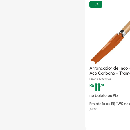
-
8%
Arrancador de Inço 
Aço Carbono - Tramo
Cabo de Madeira
De
R$
12,90
por
11
R$
,
90
no boleto ou Pix
Em ate
1
x de R$
11,90
no 
juros