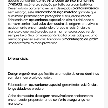
desafio constante. Com o
Arrancador de Inço Tramontina
77910/001
, você terá a solução perfeita para combatê-las.
Desenvolvido para remover as indesejadas
plantas invasoras
sem esforço, este
arrancador de inço metálico
garante que
suas mãos permaneçam protegidas e seu jardim intacto.
Fabricado em
aço carbono especial
de alta durabilidade e
com um confortável
cabo de madeira
de origem renovável e
acabamento envernizado, ele oferece a resistência e o
manuseio que você precisa para manter seu espaço verde
sempre belo. Sua forma ergonômica foi projetada para uma
remoção precisa e eficaz, tornando a
manutenção do jardim
uma tarefa muito mais prazerosa.
Diferenciais:
Design ergonômico
que facilita a remoção de
ervas daninhas
sem danificar o solo ao redor.
Fabricado em
aço carbono especial
, garantindo
resistência
e
longevidade
ao produto.
Cabo de
madeira de origem renovável
com acabamento
envernizado, proporcionando
conforto
e
segurança
no
manuseio.