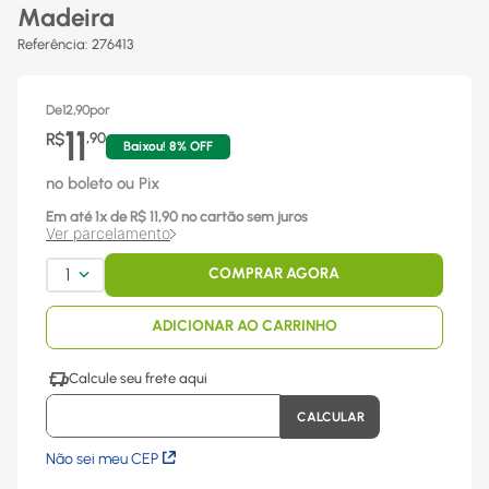
Madeira
Referência
:
276413
De
12,90
por
11
R$
,
90
Baixou!
8
% OFF
no boleto ou Pix
Em até
1
x
de R$
11,90
no cartão sem juros
Ver parcelamento
1
COMPRAR AGORA
ADICIONAR AO CARRINHO
Não sei meu CEP