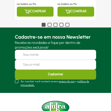
no boleto ou Pix
no boleto ou Pix
COMPRAR
COMPRAR
Cadastre-se em nossa Newsletter
Receba as novidades e fique por dentro de
promoções exclusivas!
Cadastrar
Ao concluir você aceitará nossos
termos de uso
e
política de
privacidade.