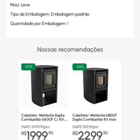
Peso: Leve
Tipo de Embalagem: Embalagem padrão
Quantidade por Embalagem: 1
Nossas recomendações
-
20%
-
26%
Calefator Metávila Dupla
Calefator Metávila 680GF
Combustão 660GF C/ Kit
Dupla Combustão Kit Inox
Canos Inox
De
R$
2499,90
por
De
R$
3119,90
por
1999
2299
R$
,
90
R$
,
90