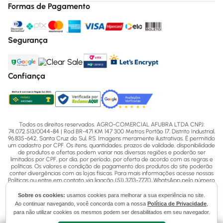
Formas de Pagamento
Segurança
Confiança
Todos os direitos reservados. AGRO-COMERCIAL AFUBRA LTDA CNPJ:
74.072.513/0044-84 | Rod BR-471 KM 147 300 Metros Portão 17, Distrito Industrial,
96.835-642, Santa Cruz do Sul, RS. Imagens meramente ilustrativas. É permitido
um cadastro por CPF. Os itens, quantidades, prazos de validade, disponibilidade
de produtos e ofertas podem variar nas diversas regiões e poderão ser
limitados por CPF, por dia, por período, por oferta de acordo com as regras e
políticas. Os valores e condição de pagamento dos produtos do site poderão
conter divergências com as lojas físicas. Para mais informações acesse nossas
Políticas ou entre em contato via ligação (51) 3713-7770, WhatsApp pelo número
(51) 3713-7750 ou email - sac@afubra.com.br.
Sobre os cookies:
usamos cookies para melhorar a sua experiência no site.
Ao continuar navegando, você concorda com a nossa
Política de Privacidade
,
para não utilizar cookies os mesmos podem ser desabilitados em seu navegador.