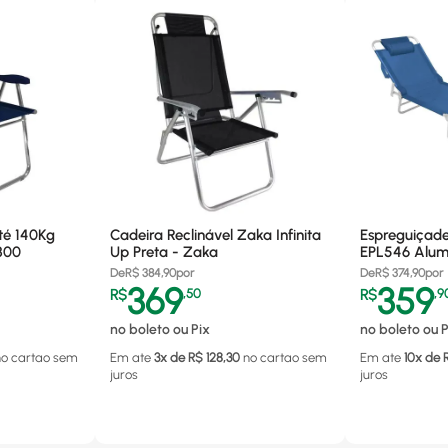
té 140Kg
Cadeira Reclinável Zaka Infinita
Espreguiçade
300
Up Preta - Zaka
EPL546 Alum.
De
R$
384,90
por
De
R$
374,90
por
369
359
R$
,
50
R$
,
9
no boleto ou Pix
no boleto ou P
no cartao
sem
Em ate
3
x de R$
128,30
no cartao
sem
Em ate
10
x de 
juros
juros