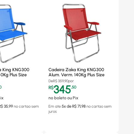
a King KNG300
Cadeira Zaka King KNG300
40Kg Plus Size
Alum. Verm. 140Kg Plus Size
De
R$
359,90
por
345
0
R$
,
50
ix
no boleto ou Pix
R$
35,99
no cartao
sem
Em ate
5
x de R$
71,98
no cartao
sem
juros