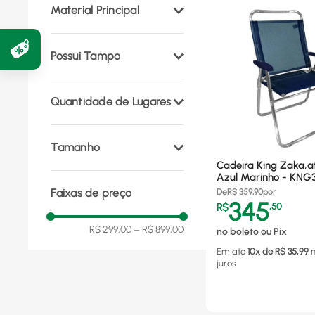
Material Principal
Alumínio
(
1
)
Possui Tampo
Não
(
1
)
Quantidade de Lugares
1
(
1
)
Tamanho
Cadeira King Zaka,a
Azul Marinho - KNG
Plus Size
(
3
)
Faixas de preço
De
R$
359,90
por
345
R$
,
50
R$ 299,00
–
R$ 899,00
no boleto ou Pix
Em ate
10
x de R$
35,99
juros