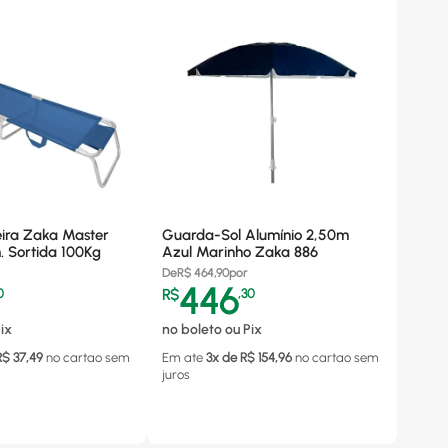
ira Zaka Master
Guarda-Sol Alumínio 2,50m
 Sortida 100Kg
Azul Marinho Zaka 886
De
R$
464,90
por
446
0
R$
,
30
ix
no boleto ou Pix
R$
37,49
no cartao
sem
Em ate
3
x de R$
154,96
no cartao
sem
juros