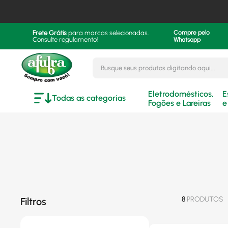
Frete Grátis
para marcas selecionadas.
Compre pelo
Consulte regulamento!
Whatsapp
Busque seus produtos digitando aqui..
Eletrodomésticos,
E
Todas as categorias
Fogões e Lareiras
e
8
PRODUTOS
Filtros