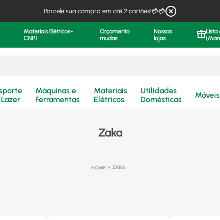
Parcele sua compra em até 2 cartões!💳💳
Materiais Elétricos-
Orçamento
Nossas
Lista
CNPJ
mudas
lojas
(Man
.
sporte
Máquinas e
Materiais
Utilidades
Móveis
 Lazer
Ferramentas
Elétricos
Domésticas
Zaka
ZAKA