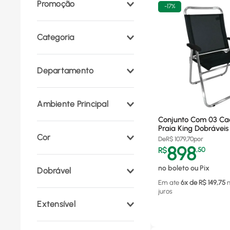
Promoção
-
17%
Categoria
Cadeira e Mesa de
Departamento
Praia
(
6
)
Poltrona
(
1
)
Esporte e Lazer
(
7
)
Ombrelone
(
1
)
Ambiente Principal
Móveis e Decoração
(
1
)
Conjunto Com 03 Ca
Área Externa
(
1
)
Praia King Dobráveis
Cor
140kg Pretas Zaka
De
R$
1079,70
por
898
R$
,
50
Preto
(
1
)
no boleto ou Pix
Dobrável
Em ate
6
x de R$
149,75
juros
Sim
(
1
)
Extensível
Não
(
1
)