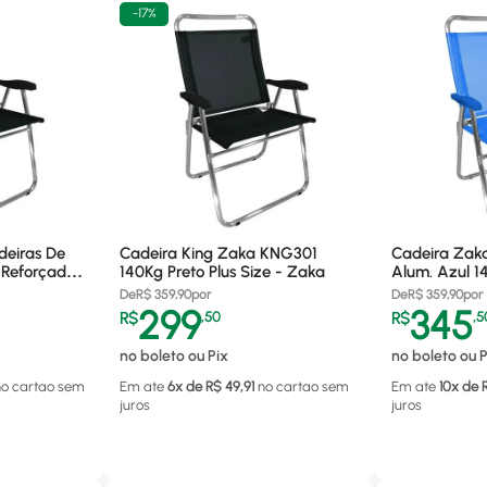
-
17%
deiras De
Cadeira King Zaka KNG301
Cadeira Zak
 Reforçadas
140Kg Preto Plus Size - Zaka
Alum. Azul 1
De
R$
359,90
por
De
R$
359,90
por
299
345
R$
,
50
R$
,
5
no boleto ou Pix
no boleto ou P
no cartao
sem
Em ate
6
x de R$
49,91
no cartao
sem
Em ate
10
x de 
juros
juros