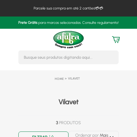
Parcele sua compra em até 2 cartões!💳💳
Frete Grátis
para marcas selecionadas. Consulte regulamento!
Busque seus produtos digitando 
VILAVET
Vilavet
3
PRODUTOS
Ordenar por
Mais