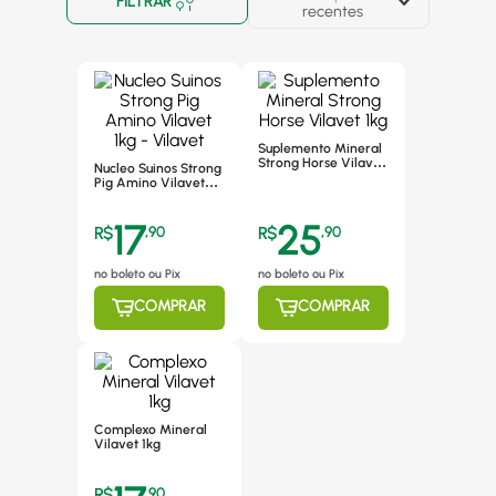
FILTRAR
recentes
Suplemento Mineral
Strong Horse Vilavet
Nucleo Suinos Strong
1kg
Pig Amino Vilavet
1kg - Vilavet
17
25
R$
,
90
R$
,
90
no boleto ou Pix
no boleto ou Pix
COMPRAR
COMPRAR
Complexo Mineral
Vilavet 1kg
R$
,
90