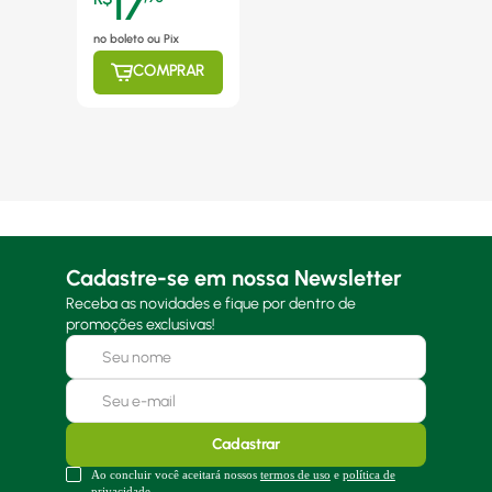
17
no boleto ou Pix
COMPRAR
Cadastre-se em nossa Newsletter
Receba as novidades e fique por dentro de
promoções exclusivas!
Cadastrar
Ao concluir você aceitará nossos
termos de uso
e
política de
privacidade.