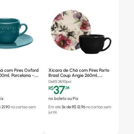
á com Pires Oxford
Xícara de Chá com Pires Porto
0ml, Porcelana -
Brasil Coup Angie 260ml,
Cerâmica - 36979401
De
R$
38,90
por
37
R$
,
34
ix
no boleto ou Pix
$
21,90
no cartao
sem
Em ate
3
x de R$
12,96
no cartao
sem
juros