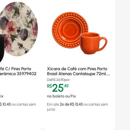
é C/ Pires Porto
Xícara de Café com Pires Porto
 Cerâmica 35979402
Brasil Atenas Cantaloupe 72ml,
Cerâmica - 351576801
De
R$
26,90
por
25
R$
,
82
ix
no boleto ou Pix
$
10,45
no cartao
sem
Em ate
2
x de R$
13,45
no cartao
sem
juros