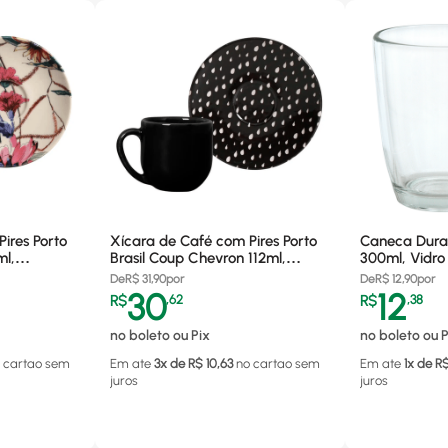
ires Porto
Xícara de Café com Pires Porto
Caneca Dura
ml,
Brasil Coup Chevron 112ml,
300ml, Vidro
1
Cerâmica - 35968301
De
R$
31,90
por
De
R$
12,90
por
30
12
R$
,
62
R$
,
38
no boleto ou Pix
no boleto ou P
 cartao
sem
Em ate
3
x de R$
10,63
no cartao
sem
Em ate
1
x de R
juros
juros