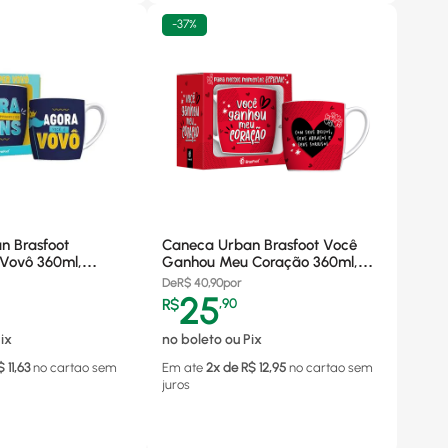
-
37%
n Brasfoot
Caneca Urban Brasfoot Você
 Vovô 360ml,
Ganhou Meu Coração 360ml,
10288
Porcelana - 11465
De
R$
40,90
por
25
R$
,
90
ix
no boleto ou Pix
$
11,63
no cartao
sem
Em ate
2
x de R$
12,95
no cartao
sem
juros