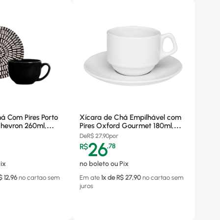
á Com Pires Porto
Xícara de Chá Empilhável com
Chevron 260ml,
Pires Oxford Gourmet 180ml,
36968301
Porcelana
De
R$
27,90
por
26
R$
,
78
ix
no boleto ou Pix
$
12,96
no cartao
sem
Em ate
1
x de R$
27,90
no cartao
sem
juros