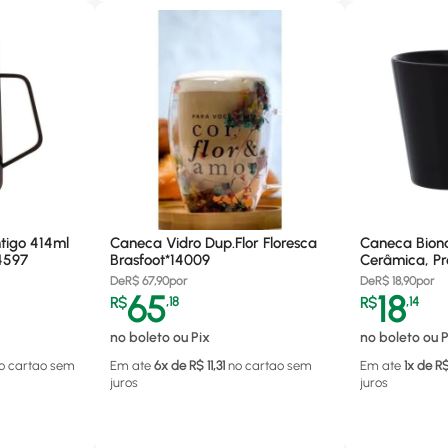
tigo 414ml
Caneca Vidro Dup.Flor Floresca
Caneca Bion
4597
Brasfoot*14009
Cerâmica, Pr
De
R$
67,90
por
De
R$
18,90
por
65
18
R$
,
18
R$
,
14
no boleto ou Pix
no boleto ou P
o cartao
sem
Em ate
6
x de R$
11,31
no cartao
sem
Em ate
1
x de R
juros
juros