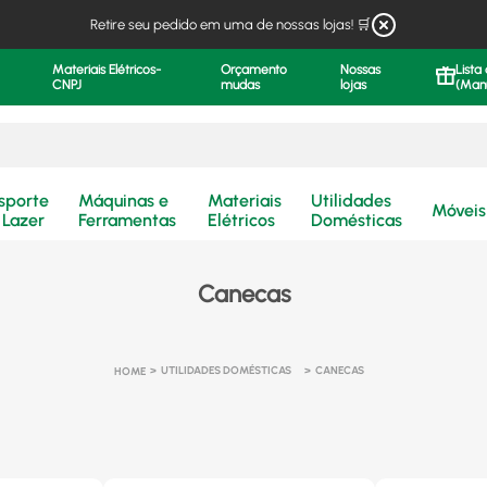
Retire seu pedido em uma de nossas lojas! 🛒
Materiais Elétricos-
Orçamento
Nossas
Lista
CNPJ
mudas
lojas
(Man
.
sporte
Máquinas e
Materiais
Utilidades
Móveis
 Lazer
Ferramentas
Elétricos
Domésticas
Canecas
UTILIDADES DOMÉSTICAS
CANECAS