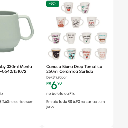
-
30%
by 330ml Menta
Caneca Biona Drop Temática
-0542/151072
250ml Cerâmica Sortida
De
R$
9,90
por
6
R$
,
90
ix
no boleto ou Pix
$
11,63
no cartao
sem
Em ate
1
x de R$
6,90
no cartao
sem
juros