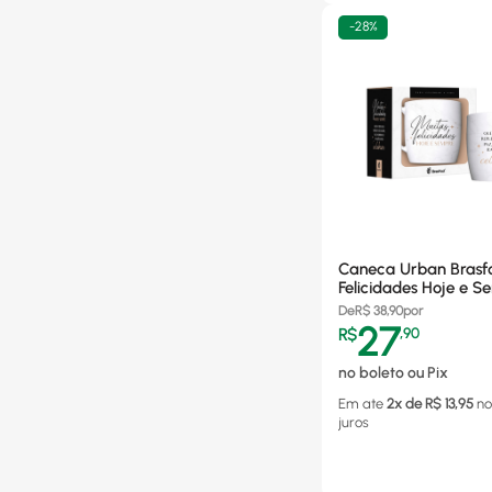
-
28%
Caneca Urban Brasf
Felicidades Hoje e S
360ml, Porcelana - 1
De
R$
38,90
por
27
R$
,
90
no boleto ou Pix
Em ate
2
x de R$
13,95
no
juros