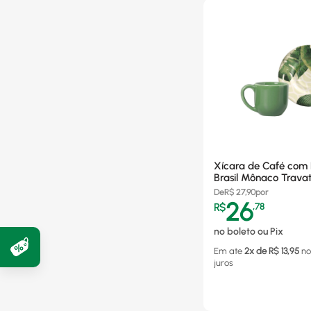
Xícara de Café com P
Brasil Mônaco Travat
Cerâmica - 3523637
De
R$
27,90
por
26
R$
,
78
no boleto ou Pix
Em ate
2
x de R$
13,95
no
juros