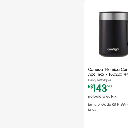
Caneca Térmica Con
Aço Inox - 16032014
De
R$
149,90
por
143
R$
,
90
no boleto ou Pix
Em ate
10
x de R$
14,99
n
juros