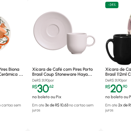
-
34%
ires Biona
Xícara de Café com Pires Porto
Xícara de Caf
 Cerâmica -
Brasil Coup Stoneware Haya
Brasil 112ml
97ml, Cerâmica - 352678301
De
R$
31,90
por
De
R$
31,90
por
30
20
R$
,
62
R$
,
90
no boleto ou Pix
no boleto ou P
o cartao
sem
Em ate
3
x de R$
10,63
no cartao
sem
Em ate
2
x de R
juros
juros