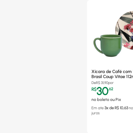
Xícara de Café com P
Brasil Coup Vitae 112
Cerâmica - 3596750
De
R$
31,90
por
30
R$
,
62
no boleto ou Pix
Em ate
3
x de R$
10,63
no
juros