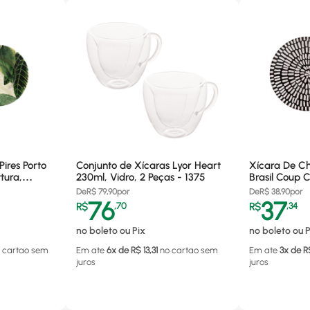
ires Porto
Conjunto de Xícaras Lyor Heart
Xícara De Ch
tura,
230ml, Vidro, 2 Peças - 1375
Brasil Coup 
01
Cerâmica - 
De
R$
79,90
por
De
R$
38,90
por
76
37
R$
,
70
R$
,
34
no boleto ou Pix
no boleto ou P
 cartao
sem
Em ate
6
x de R$
13,31
no cartao
sem
Em ate
3
x de R
juros
juros