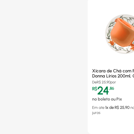
Xícara de Chá com P
Donna Lírios 200ml,
126278
De
R$
25,90
por
24
R$
,
86
no boleto ou Pix
Em ate
1
x de R$
25,90
n
juros