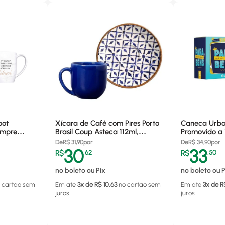
oot
Xícara de Café com Pires Porto
Caneca Urba
empre
Brasil Coup Asteca 112ml,
Promovido a
1073
Cerâmica - 521095
Porcelana - 
De
R$
31,90
por
De
R$
34,90
por
30
33
R$
,
62
R$
,
50
no boleto ou Pix
no boleto ou P
 cartao
sem
Em ate
3
x de R$
10,63
no cartao
sem
Em ate
3
x de R
juros
juros