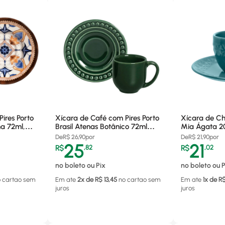
ires Porto
Xícara de Café com Pires Porto
Xícara de Ch
na 72ml,
Brasil Atenas Botânico 72ml
Mia Ágata 20
Cerâmica - 351576601
4206
De
R$
26,90
por
De
R$
21,90
por
25
21
R$
,
82
R$
,
02
no boleto ou Pix
no boleto ou P
o cartao
sem
Em ate
2
x de R$
13,45
no cartao
sem
Em ate
1
x de R
juros
juros