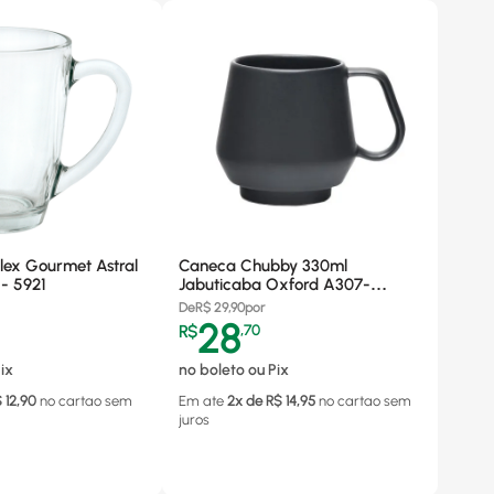
lex Gourmet Astral
Caneca Chubby 330ml
 - 5921
Jabuticaba Oxford A307-
0631/151068
De
R$
29,90
por
28
R$
,
70
ix
no boleto ou Pix
$
12,90
no cartao
sem
Em ate
2
x de R$
14,95
no cartao
sem
juros