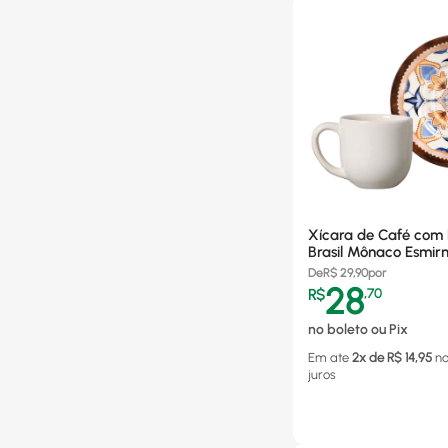
Xícara de Café com P
Brasil Mônaco Esmir
Cerâmica - 577235
De
R$
29,90
por
28
R$
,
70
no boleto ou Pix
Em ate
2
x de R$
14,95
n
juros