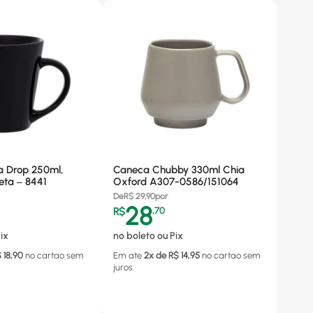
a Drop 250ml,
Caneca Chubby 330ml Chia
eta – 8441
Oxford A307-0586/151064
De
R$
29,90
por
28
R$
,
70
ix
no boleto ou Pix
$
18,90
no cartao
sem
Em ate
2
x de R$
14,95
no cartao
sem
juros