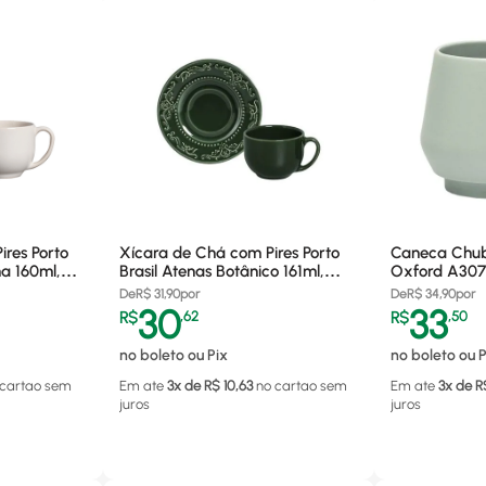
res Porto
Xícara de Chá com Pires Porto
Caneca Chub
a 160ml,
Brasil Atenas Botânico 161ml,
Oxford A307
Cerâmica - 361576601
De
R$
31,90
por
De
R$
34,90
por
30
33
R$
,
62
R$
,
50
no boleto ou Pix
no boleto ou P
 cartao
sem
Em ate
3
x de R$
10,63
no cartao
sem
Em ate
3
x de R
juros
juros