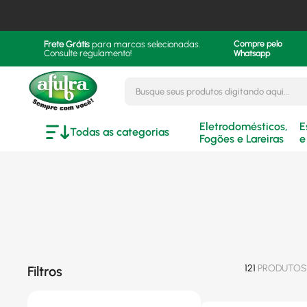
Frete Grátis
para marcas selecionadas.
Compre pelo
Consulte regulamento!
Whatsapp
Busque seus produtos digitando aqui..
Eletrodomésticos,
E
Todas as categorias
Fogões e Lareiras
e
121
PRODUTOS
Filtros