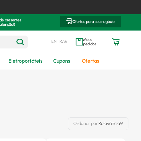
 de presentes
Ofertas para seu negócio
utenção!)
ENTRAR
meus pedidos
Eletroportáteis
Cupons
Ofertas
Ordenar por
Relevância