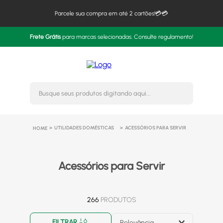
Parcele sua compra em até 2 cartões!💳💳
Frete Grátis
para marcas selecionadas. Consulte regulamento!
Busque seus produtos digitando 
UTILIDADES DOMÉSTICAS
ACESSÓRIOS PARA SERVIR
Acessórios para Servir
266
PRODUTOS
FILTRAR
Relevância