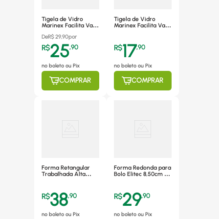
Tigela de Vidro
Tigela de Vidro
Marinex Facilita Vap
Marinex Facilita Vap
750ml, com Tampa,
300ml, com Tampa,
De
R$
29,90
por
Sortida - 0726
Sortida - 0729
25
17
R$
,
90
R$
,
90
no boleto ou Pix
no boleto ou Pix
COMPRAR
COMPRAR
Forma Retangular
Forma Redonda para
Trabalhada Alta
Bolo Elitec 8,50cm x
Elitec 37cm x 26cm,
20cm, Alumínio -
Alumínio - 571
055
38
29
R$
,
90
R$
,
90
no boleto ou Pix
no boleto ou Pix