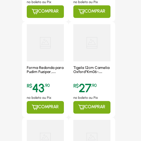
no boleto ou Pix
no boleto ou Pix
COMPRAR
COMPRAR
Forma Redonda para
Tigela 12cm Camelia
Pudim Fuzipar,
Oxford*Km06-
Alumínio - 159
2900/152300
43
27
R$
,
90
R$
,
90
no boleto ou Pix
no boleto ou Pix
COMPRAR
COMPRAR