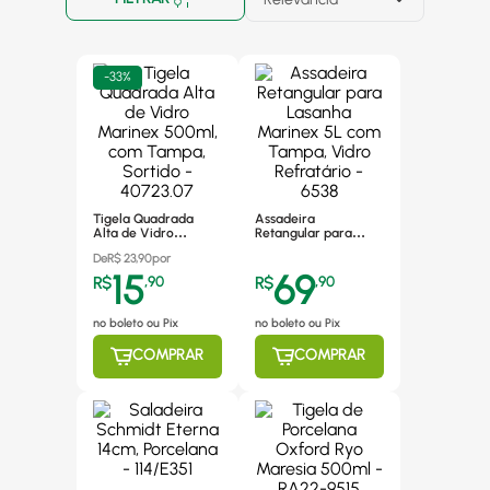
-
33%
Tigela Quadrada
Assadeira
Alta de Vidro
Retangular para
Marinex 500ml, com
Lasanha Marinex 5L
De
R$
23,90
por
Tampa, Sortido -
com Tampa, Vidro
15
69
40723.07
Refratário - 6538
R$
,
90
R$
,
90
no boleto ou Pix
no boleto ou Pix
COMPRAR
COMPRAR