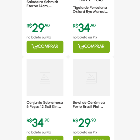
Saladeira Schmidt
Eterna 14cm,
Tigela de Porcelana
Porcelana - 114/E351
Oxford Ryo Maresia
500ml - RA22-9515
29
34
R$
,
90
R$
,
90
no boleto ou Pix
no boleto ou Pix
COMPRAR
COMPRAR
Conjunto Sobremesa
Bowl de Cerâmica
6 Peças 12,5x5 King
Porto Brasil Flat
Lyor*7452
Verde Sálvia 587ml -
330989
34
29
R$
,
90
R$
,
90
no boleto ou Pix
no boleto ou Pix