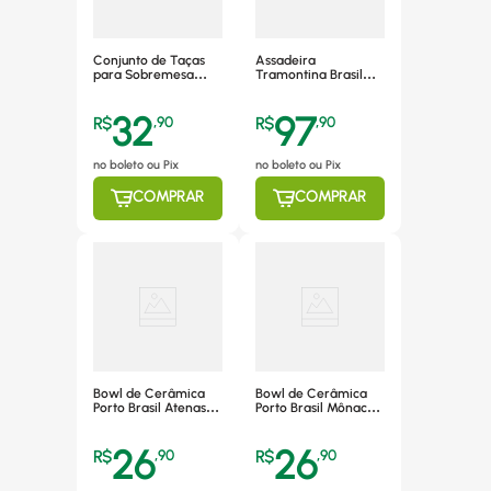
Conjunto de Taças
Assadeira
para Sobremesa
Tramontina Brasil
Lyor, 280ml, Vidro, 3
34cm 4,9L Alum.
Peças - 45026
Antiaderente
32
97
R$
,
90
R$
,
90
no boleto ou Pix
no boleto ou Pix
COMPRAR
COMPRAR
Bowl de Cerâmica
Bowl de Cerâmica
Porto Brasil Atenas
Porto Brasil Mônaco
Botânico 445ml -
Cru 385ml - 285149
191576601
26
26
R$
,
90
R$
,
90