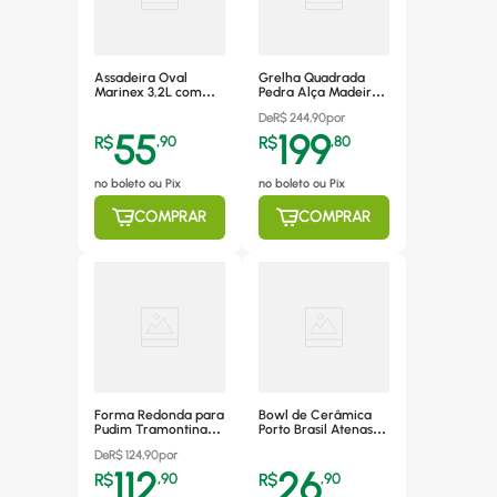
Assadeira Oval
Grelha Quadrada
Marinex 3,2L com
Pedra Alça Madeira
Tampa, Vidro
20x20 São José
De
R$
244,90
por
Refratário, Sortida -
AF145
55
199
6662
R$
,
90
R$
,
80
no boleto ou Pix
no boleto ou Pix
COMPRAR
COMPRAR
Forma Redonda para
Bowl de Cerâmica
Pudim Tramontina
Porto Brasil Atenas
24cm 2,6L, Alumínio,
Cantaloupe 445ml -
De
R$
124,90
por
Grafite -
191576801
112
26
20062/024/624
R$
,
90
R$
,
90