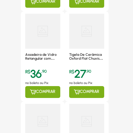
COMPRAR
COMPRAR
Assadeira de Vidro
Tigela De Cerâmica
Retangular com
Oxford Flat Chuvisco
Tampa 2L Mor –
600ml - 136741
7857
36
27
R$
,
90
R$
,
90
no boleto ou Pix
no boleto ou Pix
COMPRAR
COMPRAR