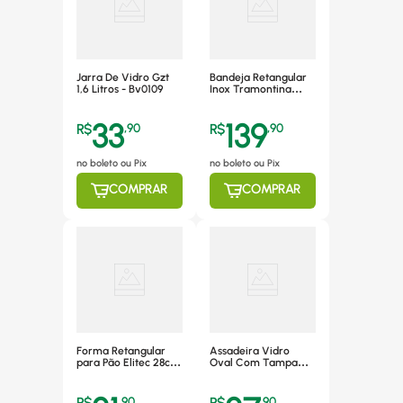
Jarra De Vidro Gzt
Bandeja Retangular
1,6 Litros - Bv0109
Inox Tramontina
49cm x 33cm -
61712/480
33
139
R$
,
90
R$
,
90
no boleto ou Pix
no boleto ou Pix
COMPRAR
COMPRAR
Forma Retangular
Assadeira Vidro
para Pão Elitec 28cm
Oval Com Tampa
x 11cm, Alumínio -
1,6l Mor 7843
380
,
90
,
90