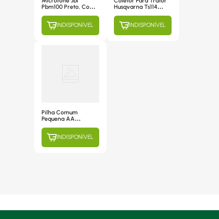
Microfone Jbl
Coletor Para Trator
Pbm100 Preto, Com
Husqvarna Ts114
Cabo
95cm – Resistente
INDISPONÍVEL
INDISPONÍVEL
Pilha Comum
Pequena AA
Rayovac com 2
unidades
INDISPONÍVEL