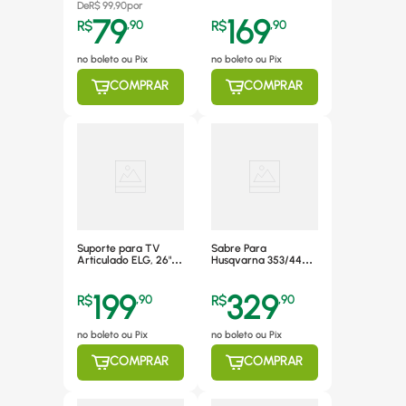
De
R$
99,90
por
79
169
R$
,
90
R$
,
90
no boleto ou Pix
no boleto ou Pix
COMPRAR
COMPRAR
Suporte para TV
Sabre Para
Articulado ELG, 26" a
Husqvarna 353/445
55" - FULL 40 PRO
18" Pr 325 1,5mm –
Resistente
199
329
R$
,
90
R$
,
90
no boleto ou Pix
no boleto ou Pix
COMPRAR
COMPRAR