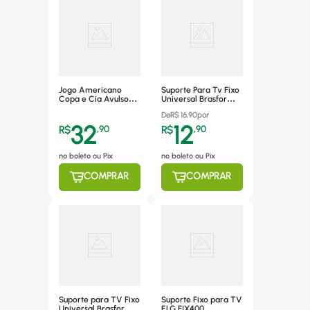
Jogo Americano
Suporte Para Tv Fixo
Copa e Cia Avulso
Universal Brasforma,
Ravena Orgânico
10" A 71" - Sbru951
De
R$
16,90
por
Preto
32
12
R$
,
90
R$
,
90
no boleto ou Pix
no boleto ou Pix
COMPRAR
COMPRAR
Suporte para TV Fixo
Suporte Fixo para TV
Universal Brasforma,
ELG FIX400