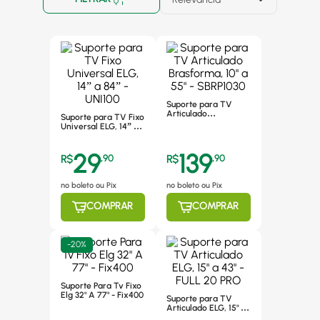
Suporte para TV
Articulado
Suporte para TV Fixo
Brasforma, 10" a 55" -
Universal ELG, 14” a
SBRP1030
84” - UNI100
29
139
R$
,
90
R$
,
90
no boleto ou Pix
no boleto ou Pix
COMPRAR
COMPRAR
-
20%
Suporte Para Tv Fixo
Elg 32" A 77" - Fix400
Suporte para TV
Articulado ELG, 15" a
43" - FULL 20 PRO