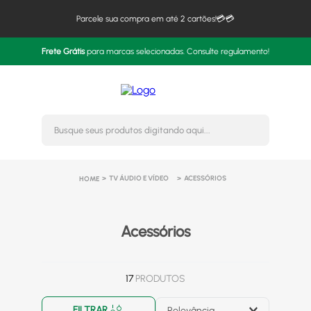
Parcele sua compra em até 2 cartões!💳💳
Frete Grátis
para marcas selecionadas. Consulte regulamento!
Busque seus produtos digitando 
TV ÁUDIO E VÍDEO
ACESSÓRIOS
Acessórios
17
PRODUTOS
FILTRAR
Relevância