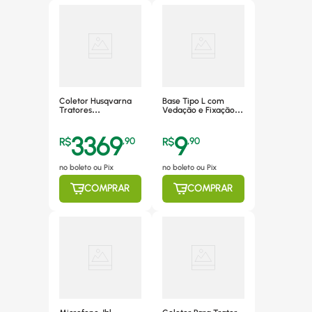
Coletor Husqvarna
Base Tipo L com
Tratores
Vedação e Fixação
LT131/LT1597 97cm
Alfix - 11060
3369
9
R$
,
90
R$
,
90
no boleto ou Pix
no boleto ou Pix
COMPRAR
COMPRAR