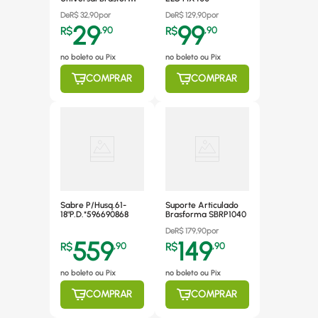
10" a 85" - SBRUB859
De
R$
32,90
por
De
R$
129,90
por
29
99
R$
,
90
R$
,
90
no boleto ou Pix
no boleto ou Pix
COMPRAR
COMPRAR
Sabre P/Husq.61-
Suporte Articulado
18"P.D.*596690868
Brasforma SBRP1040
De
R$
179,90
por
559
149
R$
,
90
R$
,
90
no boleto ou Pix
no boleto ou Pix
COMPRAR
COMPRAR