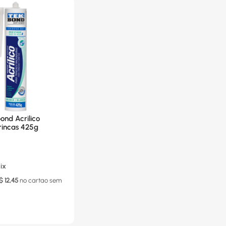
ond Acrilico
rincas 425g
ix
$
12,45
no cartao
sem