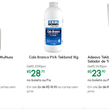
Multiuso
Cola Branca PVA Tekbond 1Kg
Adesivo Tekb
Selador de T
De
R$
29,90
por
De
R$
24,90
por
28
23
R$
,
70
R$
,
90
no boleto ou Pix
no boleto ou P
cartao
sem
Em ate
2
x de R$
14,95
no cartao
sem
Em ate
2
x de R
juros
juros