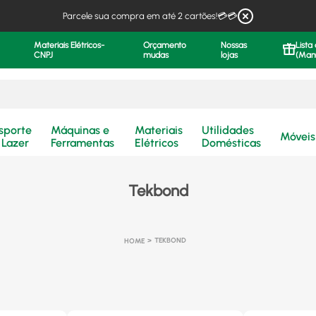
Parcele sua compra em até 2 cartões!💳💳
Materiais Elétricos-
Orçamento
Nossas
Lista
CNPJ
mudas
lojas
(Man
.
sporte
Máquinas e
Materiais
Utilidades
Móveis
 Lazer
Ferramentas
Elétricos
Domésticas
Tekbond
TEKBOND