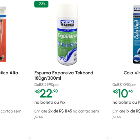
-
23%
tico Alta
Espuma Expansiva Tekbond
Cola Vi
180gr/300ml
De
R$
29,90
por
De
R$
10,90
por
22
10
R$
,
90
R$
,
46
no boleto ou Pix
no boleto ou P
 cartao
sem
Em ate
2
x de R$
11,45
no cartao
sem
Em ate
1
x de R
juros
juros