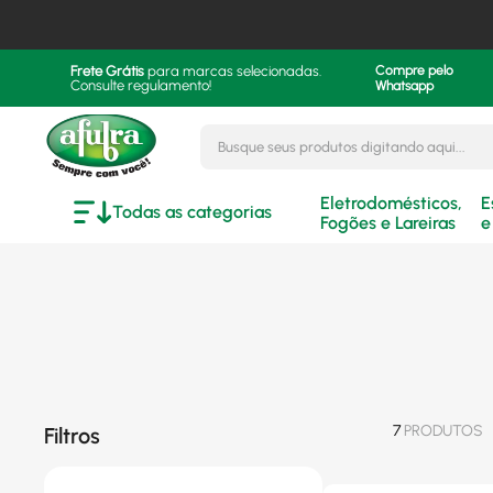
Frete Grátis
para marcas selecionadas.
Compre pelo
Consulte regulamento!
Whatsapp
Busque seus produtos digitando aqui..
Eletrodomésticos,
E
Todas as categorias
Fogões e Lareiras
e
7
PRODUTOS
Filtros