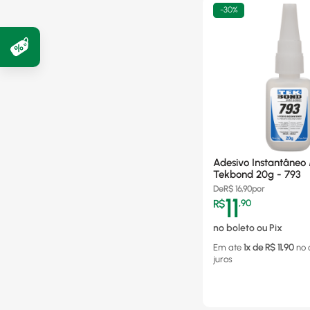
-
30%
Adesivo Instantâneo 
Tekbond 20g - 793
De
R$
16,90
por
11
R$
,
90
no boleto ou Pix
Em ate
1
x de R$
11,90
no 
juros