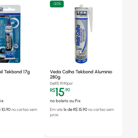
-
20%
nil Tekbond 17g
Veda Calha Tekbond Aluminio
280g
De
R$
19,90
por
15
R$
,
90
ix
no boleto ou Pix
$
10,90
no cartao
sem
Em ate
1
x de R$
15,90
no cartao
sem
juros