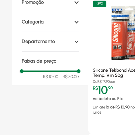
Promoção
-
39%
Categoria
Adesivos, colas e
Departamento
selantes
(
6
)
Acessórios para pintura
Tintas e Acessórios
(
7
)
(
1
)
Faixas de preço
Silicone Tekbond Ace
Temp. Vm 50g
R$ 10,00
–
R$ 30,00
De
R$
17,90
por
10
R$
,
90
no boleto ou Pix
Em ate
1
x de R$
10,90
no
juros