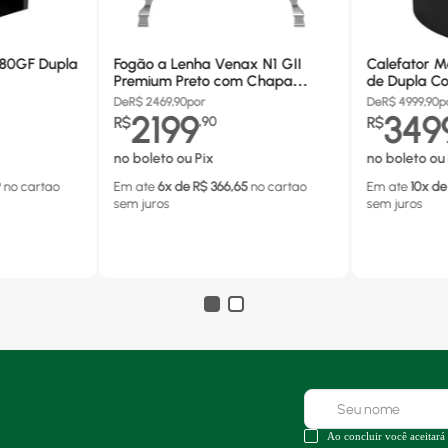
680GF Dupla
Fogão a Lenha Venax N1 GII
Calefator M
Premium Preto com Chapa
de Dupla Co
Vitrocerâmica - Chaminé Saída
880GF
De
R$
2469,90
por
De
R$
4999,90
p
Lado Direito
2199
349
R$
,
90
R$
no boleto ou Pix
no boleto ou 
9
no cartao
Em ate
6
x de R$
366,65
no cartao
Em ate
10
x de
sem juros
sem juros
Ao concluir você aceitará