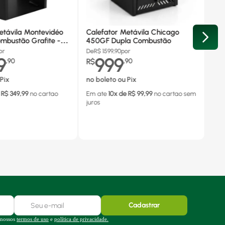
etávila Montevidéo
Calefator Metávila Chicago
mbustão Grafite -
450GF Dupla Combustão
or
De
R$
1599,90
por
9
999
,
90
R$
,
90
Pix
no boleto ou Pix
 R$
349,99
no cartao
Em ate
10
x de R$
99,99
no cartao
sem
juros
Cadastrar
 nossos
termos de uso
e
política de privacidade.