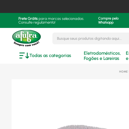
Frete Grátis
para marcas selecionadas.
Compre pelo
Consulte regulamento!
Whatsapp
Busque seus produtos digitando aqui..
Eletrodomésticos,
E
Todas as categorias
Fogões e Lareiras
e