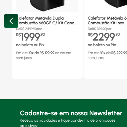
Calefator Metávila Dupla
Calefator Metávila 
Combustão 660GF C/ Kit Canos
Combustão Kit Inox
Inox
De
R$
2499,90
por
De
R$
3119,90
por
1999
2299
R$
,
90
R$
,
90
no boleto ou Pix
no boleto ou Pix
Em ate
10
x de R$
199,99
no cartao
Em ate
10
x de R$
229,9
sem juros
sem juros
Cadastre-se em nossa Newsletter
Receba as novidades e fique por dentro de promoções
exclusivas!