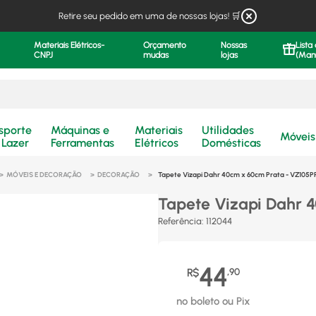
Retire seu pedido em uma de nossas lojas! 🛒
Materiais Elétricos-
Orçamento
Nossas
Lista
CNPJ
mudas
lojas
(Man
.
sporte
Máquinas e
Materiais
Utilidades
Móveis
 Lazer
Ferramentas
Elétricos
Domésticas
MÓVEIS E DECORAÇÃO
DECORAÇÃO
Tapete Vizapi Dahr 40cm x 60cm Prata - VZ105
Tapete Vizapi Dahr 
Referência
:
112044
44
R$
,
90
no boleto ou Pix