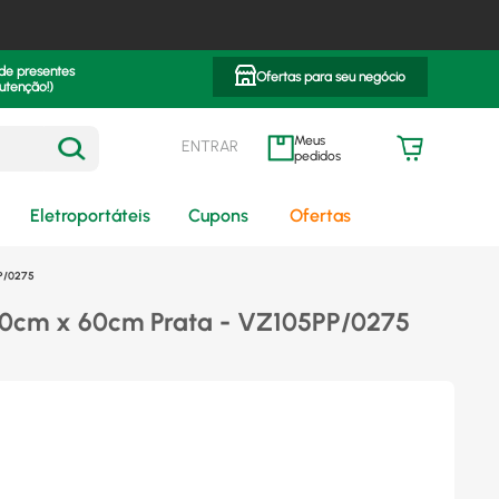
 de presentes
Ofertas para seu negócio
utenção!)
ENTRAR
meus pedidos
Eletroportáteis
Cupons
Ofertas
PP/0275
40cm x 60cm Prata - VZ105PP/0275