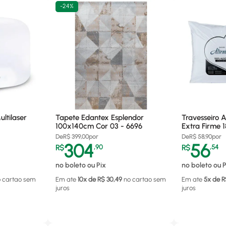
-
24%
ltilaser
Tapete Edantex Esplendor
Travesseiro 
100x140cm Cor 03 - 6696
Extra Firme 
De
R$
399,00
por
De
R$
58,90
por
304
56
R$
,
90
R$
,
54
no boleto ou Pix
no boleto ou P
o cartao
sem
Em ate
10
x de R$
30,49
no cartao
sem
Em ate
5
x de R
juros
juros