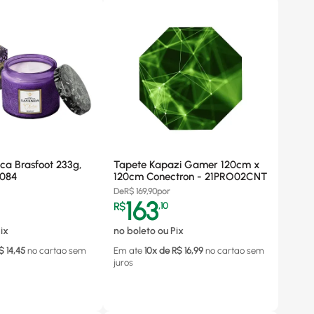
ca Brasfoot 233g,
Tapete Kapazi Gamer 120cm x
3084
120cm Conectron - 21PRO02CNT
De
R$
169,90
por
163
R$
,
10
ix
no boleto ou Pix
$
14,45
no cartao
sem
Em ate
10
x de R$
16,99
no cartao
sem
juros