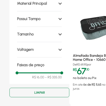
Material Principal
Redondo
(
2
)
Plástico
(
2
)
Possui Tampo
Não
(
2
)
Tamanho
43x43 cm
(
1
)
Voltagem
Almofada Bandeja B
Home Office - 10660
Bivolt
(
1
)
Faixas de preço
De
R$
69,90
por
67
R$
,
10
R$ 16,00
–
R$ 335,00
no boleto ou Pix
Em ate
6
x de R$
11,65
no
juros