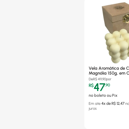
Vela Aromática de C
Magnólia 150g, em C
Aroma Sortido
De
R$
49,90
por
47
R$
,
90
no boleto ou Pix
Em ate
4
x de R$
12,47
n
juros