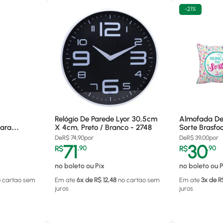
-
21%
Relógio De Parede Lyor 30,5cm
Almofada Dec
ara
X 4cm, Preto / Branco - 2748
Sorte Brasfoo
De
R$
74,90
por
De
R$
39,00
por
71
30
R$
,
90
R$
,
90
no boleto ou Pix
no boleto ou P
o cartao
sem
Em ate
6
x de R$
12,48
no cartao
sem
Em ate
3
x de R
juros
juros