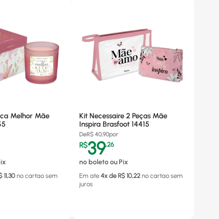
ica Melhor Mãe
Kit Necessaire 2 Peças Mãe
55
Inspira Brasfoot 14415
De
R$
40,90
por
39
R$
,
26
ix
no boleto ou Pix
$
11,30
no cartao
sem
Em ate
4
x de R$
10,22
no cartao
sem
juros