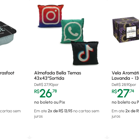
rasfoot
Almofada Bella Temas
Vela Aromáti
43x43*Sortida
Lavanda - 1
De
R$
27,90
por
De
R$
28,90
por
26
27
R$
,
78
R$
,
74
no boleto ou Pix
no boleto ou P
 cartao
sem
Em ate
2
x de R$
13,95
no cartao
sem
Em ate
2
x de R
juros
juros