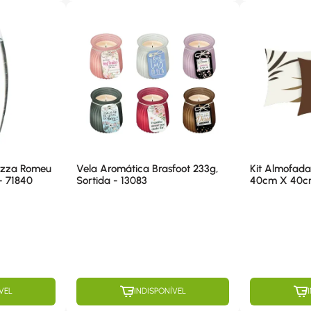
tazza Romeu
Vela Aromática Brasfoot 233g,
Kit Almofada
- 71840
Sortida - 13083
40cm X 40cm,
- K 22
VEL
INDISPONÍVEL