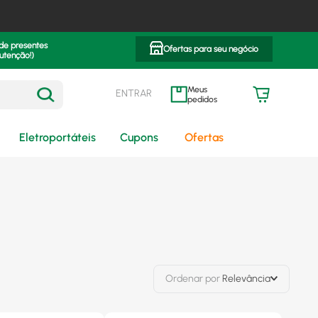
 de presentes
Ofertas para seu negócio
utenção!)
ENTRAR
meus pedidos
Eletroportáteis
Cupons
Ofertas
Ordenar por
Relevância