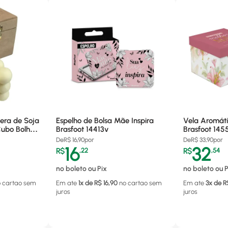
era de Soja
Espelho de Bolsa Mãe Inspira
Vela Aromát
ubo Bolha,
Brasfoot 14413v
Brasfoot 145
De
R$
16,90
por
De
R$
33,90
por
16
32
R$
,
22
R$
,
54
no boleto ou Pix
no boleto ou P
o cartao
sem
Em ate
1
x de R$
16,90
no cartao
sem
Em ate
3
x de R
juros
juros