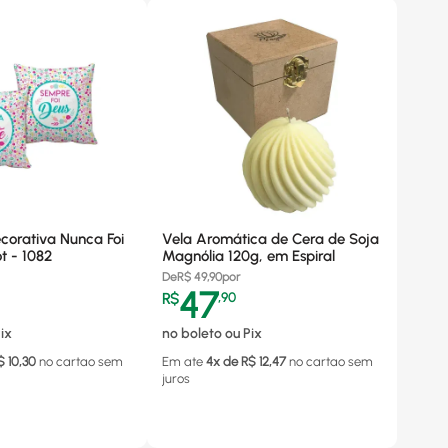
orativa Nunca Foi
Vela Aromática de Cera de Soja
t - 1082
Magnólia 120g, em Espiral
De
R$
49,90
por
47
R$
,
90
ix
no boleto ou Pix
$
10,30
no cartao
sem
Em ate
4
x de R$
12,47
no cartao
sem
juros