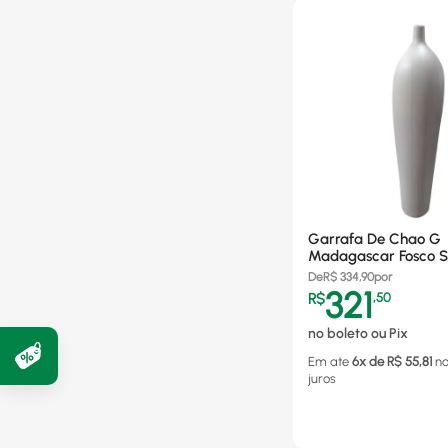
Garrafa De Chao G
Madagascar Fosco S
0873/0039
De
R$
334,90
por
321
R$
,
50
no boleto ou Pix
Em ate
6
x de R$
55,81
n
juros