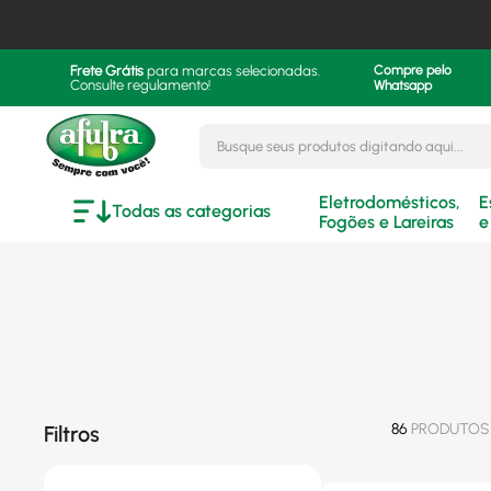
Frete Grátis
para marcas selecionadas.
Compre pelo
Consulte regulamento!
Whatsapp
Busque seus produtos digitando aqui..
Eletrodomésticos,
E
Todas as categorias
Fogões e Lareiras
e
86
PRODUTOS
Filtros