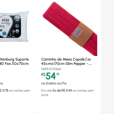
Altenburg Suporte
Caminho de Mesa Copa&Cia
180 Fios 50x70cm
45cmx170cm Slim Pepper -
090262
De
R$
57,20
por
54
R$
,
91
ix
no boleto ou Pix
$
11,78
no cartao
sem
Em ate
5
x de R$
11,44
no cartao
sem
juros