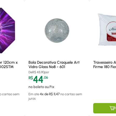
r 120cm x
Bola Decorativa Craquele Art
Travesseiro 
RO02STM
Vidro Glass Nº8 - 601
Firme 180 Fi
De
R$
45,90
por
44
R$
,
06
no boleto ou Pix
o cartao
sem
Em ate
4
x de R$
11,47
no cartao
sem
juros