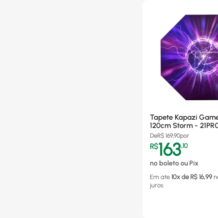
Tapete Kapazi Game
120cm Storm - 21P
De
R$
169,90
por
163
R$
,
10
no boleto ou Pix
Em ate
10
x de R$
16,99
n
juros