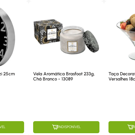
zi 25cm
Vela Aromática Brasfoot 233g,
Taça Decorat
Chá Branco - 13089
Versalhes 18cm x 28cm, Vidro -
30880
VEL
INDISPONÍVEL