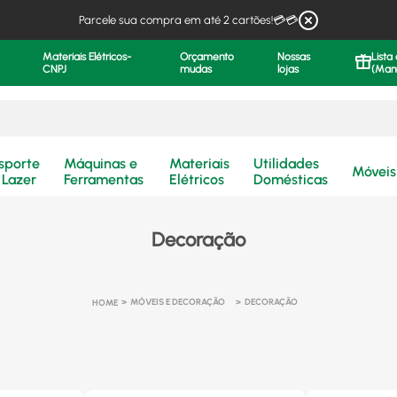
Parcele sua compra em até 2 cartões!💳💳
Materiais Elétricos-
Orçamento
Nossas
Lista
CNPJ
mudas
lojas
(Man
.
sporte
Máquinas e
Materiais
Utilidades
Móveis
 Lazer
Ferramentas
Elétricos
Domésticas
Decoração
MÓVEIS E DECORAÇÃO
DECORAÇÃO