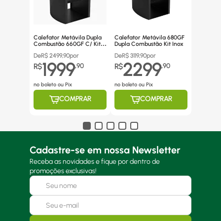
Calefator Metávila Dupla
Calefator Metávila 680GF
Combustão 660GF C/ Kit
Dupla Combustão Kit Inox
Canos Inox
De
R$
2499,90
por
De
R$
3119,90
por
1999
2299
R$
,
90
R$
,
90
no boleto ou Pix
no boleto ou Pix
COMPRAR
COMPRAR
Cadastre-se em nossa Newsletter
Receba as novidades e fique por dentro de
promoções exclusivas!