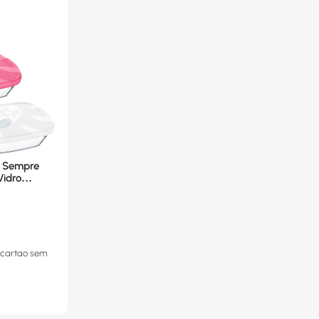
a Sempre
idro
6111.75
 cartao
sem