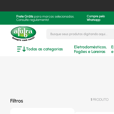
Frete Grátis
para marcas selecionadas.
Compre pelo
Consulte regulamento!
Whatsapp
Busque seus produtos digitando aqui..
Eletrodomésticos,
E
Todas as categorias
Fogões e Lareiras
e
1
PRODUTO
Filtros