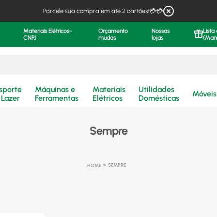
Parcele sua compra em até 2 cartões!💳💳
Materiais Elétricos-
Orçamento
Nossas
Lista
CNPJ
mudas
lojas
(Man
.
sporte
Máquinas e
Materiais
Utilidades
Móveis
 Lazer
Ferramentas
Elétricos
Domésticas
Sempre
SEMPRE