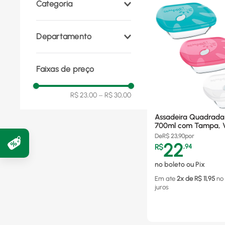
Categoria
Acessórios para Servir
Departamento
(
1
)
Utilidades Domésticas
Faixas de preço
(
1
)
R$ 23,00
–
R$ 30,00
Assadeira Quadrad
700ml com Tampa, V
Refratário, Sortida - 
De
R$
23,90
por
22
R$
,
94
no boleto ou Pix
Em ate
2
x de R$
11,95
no
juros