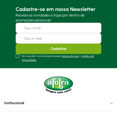
Cadastre-se em nossa Newsletter
Receba as novidades e fique por dentro de
promoções exclusivas!
Cadastrar
Ao concluir você aceitará nossos
termos de uso
e
política de
privacidade.
Institucional