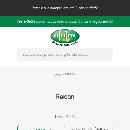
Parcele sua compra em até 2 cartões!💳💳
Frete Grátis
para marcas selecionadas. Consulte regulamento!
Busque seus produtos digitando 
REICON
Reicon
1
PRODUTO
Ordenar por
Mais