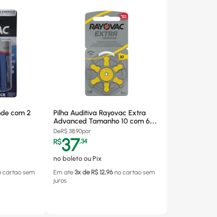
nde com 2
Pilha Auditiva Rayovac Extra
Advanced Tamanho 10 com 6
unidades
De
R$
38,90
por
37
R$
,
34
no boleto ou Pix
o cartao
sem
Em ate
3
x de R$
12,96
no cartao
sem
juros