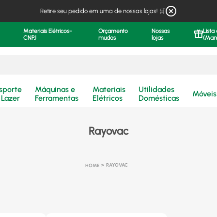
Retire seu pedido em uma de nossas lojas! 🛒
Materiais Elétricos-
Orçamento
Nossas
Lista
CNPJ
mudas
lojas
(Man
.
sporte
Máquinas e
Materiais
Utilidades
Móveis
 Lazer
Ferramentas
Elétricos
Domésticas
Rayovac
RAYOVAC