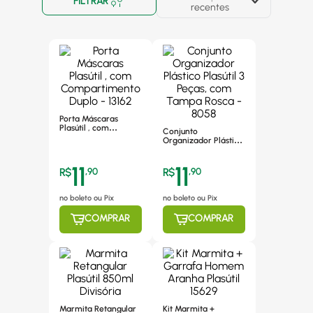
FILTRAR
recentes
Porta Máscaras
Plasútil , com
Conjunto
Compartimento
Organizador Plástico
Duplo - 13162
Plasútil 3 Peças, com
Tampa Rosca - 8058
11
11
R$
,
90
R$
,
90
no boleto ou Pix
no boleto ou Pix
COMPRAR
COMPRAR
Marmita Retangular
Kit Marmita +