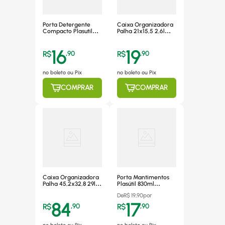
Porta Detergente
Caixa Organizadora
Compacto Plasutil
Palha 21x15,5 2,6l
14947
Plasutil - 15051
16
19
R$
,
90
R$
,
90
no boleto ou Pix
no boleto ou Pix
COMPRAR
COMPRAR
Caixa Organizadora
Porta Mantimentos
Palha 45,2x32,8 29l
Plasútil 830ml
Plasutil - 15055
Plástico - 9915
De
R$
19,90
por
84
17
R$
,
90
R$
,
90