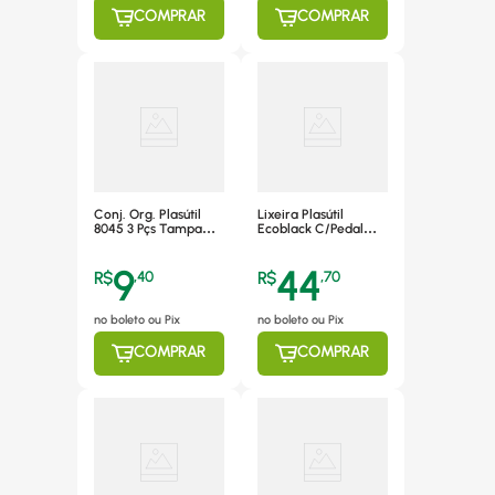
COMPRAR
COMPRAR
Conj. Org. Plasútil
Lixeira Plasútil
8045 3 Pçs Tampa
Ecoblack C/Pedal
Rosca Empilh.
Preta 15L UV
9
44
R$
,
40
R$
,
70
no boleto ou Pix
no boleto ou Pix
COMPRAR
COMPRAR