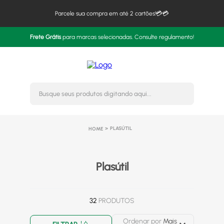
Parcele sua compra em até 2 cartões!💳💳
Frete Grátis
para marcas selecionadas. Consulte regulamento!
Busque seus produtos digitando 
PLASÚTIL
Plasútil
32
PRODUTOS
Ordenar por
Mais