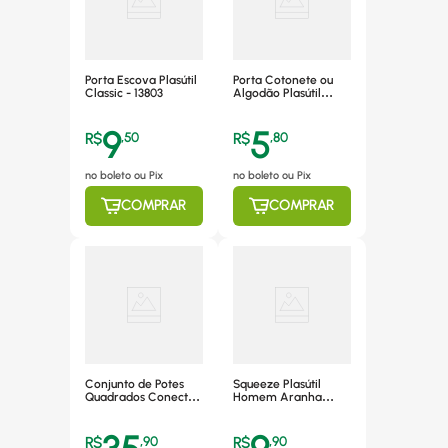
Porta Escova Plasútil
Porta Cotonete ou
Classic - 13803
Algodão Plasútil
Classic Verde - 13804
9
5
R$
,
50
R$
,
80
no boleto ou Pix
no boleto ou Pix
COMPRAR
COMPRAR
Conjunto de Potes
Squeeze Plasútil
Quadrados Conect 6
Homem Aranha
Peças Plasútil 8075
300ml - 5726
Colorido Descrição
Detalhada O
R$
,
90
R$
,
90