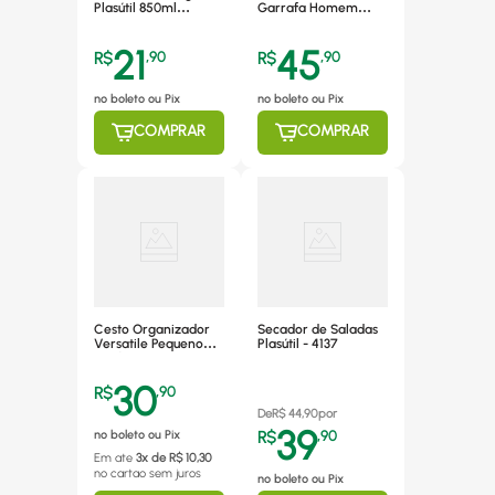
Plasútil 850ml
Garrafa Homem
Divisória
Aranha Plasútil 15629
21
45
R$
,
90
R$
,
90
no boleto ou Pix
no boleto ou Pix
COMPRAR
COMPRAR
Cesto Organizador
Secador de Saladas
Versatile Pequeno
Plasútil - 4137
Grafite Schmitt
Prático
30
R$
,
90
De
R$
44,90
por
39
no boleto ou Pix
R$
,
90
Em ate
3
x de R$
10,30
no cartao
sem juros
no boleto ou Pix