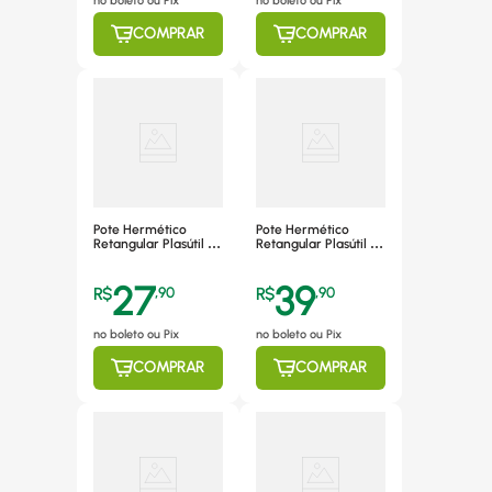
no boleto ou Pix
no boleto ou Pix
COMPRAR
COMPRAR
Pote Hermético
Pote Hermético
Retangular Plasútil 1l,
Retangular Plasútil 4L
Com Divisória E
com Escorredor -
Escorredor - 14294
14296
27
39
R$
,
90
R$
,
90
no boleto ou Pix
no boleto ou Pix
COMPRAR
COMPRAR