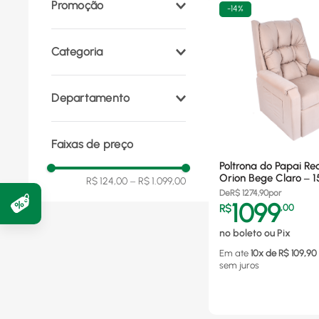
Promoção
-
14%
Categoria
Sala de Estar
(
2
)
Departamento
Poltrona
(
1
)
Móveis e Decoração
(
3
)
Faixas de preço
Poltrona do Papai Rec
Orion Bege Claro – 
R$ 124,00
–
R$ 1.099,00
De
R$
1274,90
por
1099
R$
,
00
no boleto ou Pix
Em ate
10
x de R$
109,90
sem juros