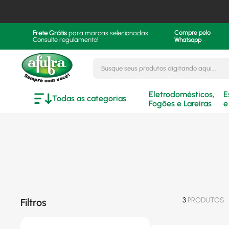
Frete Grátis
para marcas selecionadas.
Compre pelo
Consulte regulamento!
Whatsapp
Busque seus produtos digitando aqui..
Eletrodomésticos,
E
Todas as categorias
Fogões e Lareiras
e
3
PRODUTOS
Filtros