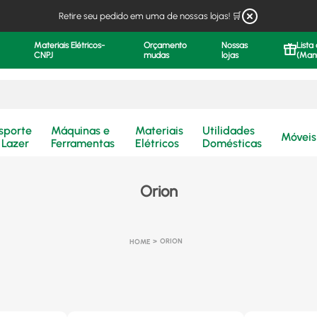
Retire seu pedido em uma de nossas lojas! 🛒
Materiais Elétricos-
Orçamento
Nossas
Lista
CNPJ
mudas
lojas
(Man
.
sporte
Máquinas e
Materiais
Utilidades
Móveis
 Lazer
Ferramentas
Elétricos
Domésticas
Orion
ORION