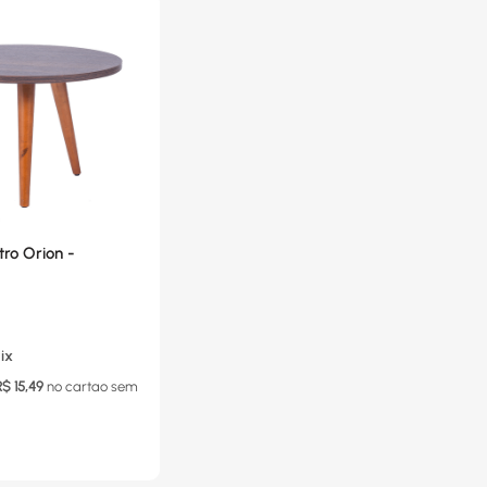
ro Orion -
ix
R$
15,49
no cartao
sem