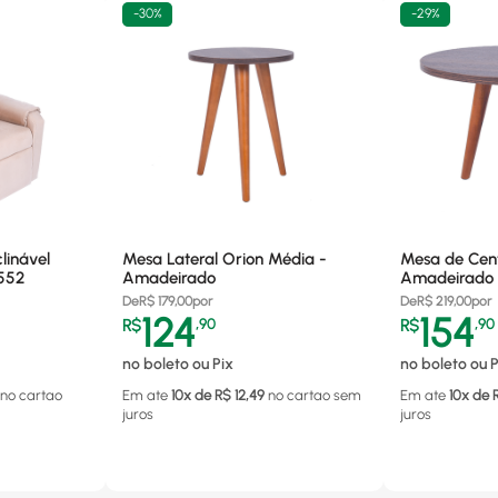
-
30%
-
29%
linável
Mesa Lateral Orion Média -
Mesa de Cent
1552
Amadeirado
Amadeirado
De
R$
179,00
por
De
R$
219,00
por
124
154
R$
,
90
R$
,
90
no boleto ou Pix
no boleto ou P
no cartao
Em ate
10
x de R$
12,49
no cartao
sem
Em ate
10
x de 
juros
juros