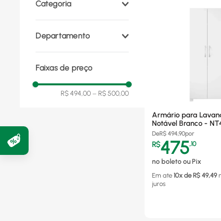
Categoria
Escritório
(
1
)
Departamento
Móveis e Decoração
(
1
)
Faixas de preço
R$ 494,00
–
R$ 500,00
Armário para Lavan
Notável Branco - NT
De
R$
494,90
por
475
R$
,
10
no boleto ou Pix
Em ate
10
x de R$
49,49
juros