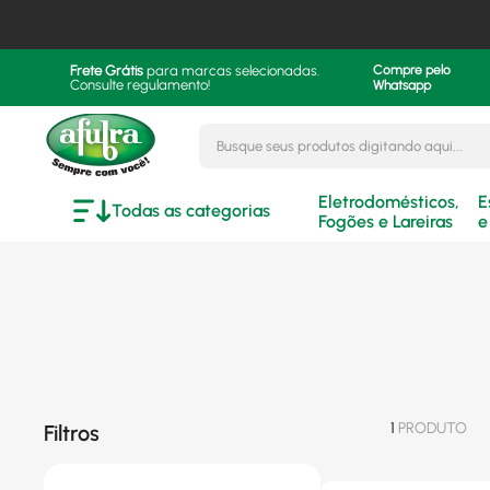
Frete Grátis
para marcas selecionadas.
Compre pelo
Consulte regulamento!
Whatsapp
Busque seus produtos digitando aqui..
Eletrodomésticos,
E
Todas as categorias
Fogões e Lareiras
e
1
PRODUTO
Filtros