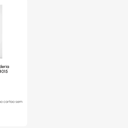
deria
4015
no cartao
sem