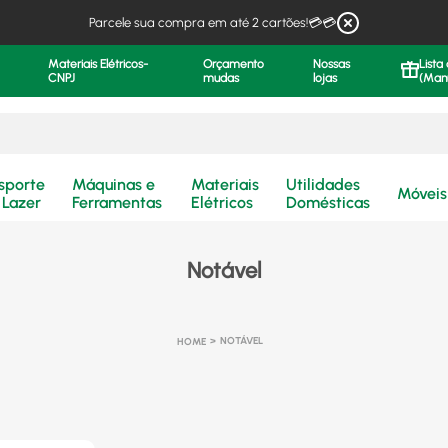
Parcele sua compra em até 2 cartões!💳💳
Materiais Elétricos-
Orçamento
Nossas
Lista
CNPJ
mudas
lojas
(Man
.
sporte
Máquinas e
Materiais
Utilidades
Móveis
 Lazer
Ferramentas
Elétricos
Domésticas
Notável
NOTÁVEL