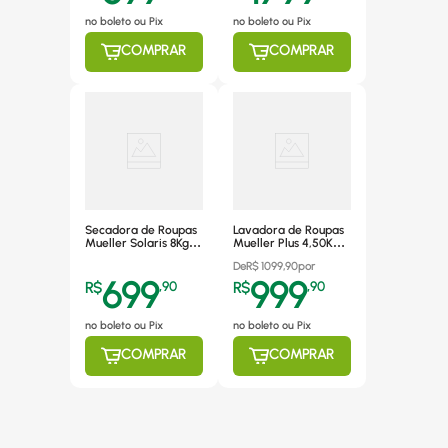
Fosco
no boleto ou Pix
no boleto ou Pix
COMPRAR
COMPRAR
Secadora de Roupas
Lavadora de Roupas
Mueller Solaris 8Kg
Mueller Plus 4,50Kg,
Branca - 220V
Semiautomática, 4
De
R$
1099,90
por
Programas de
699
999
Lavagem, Branca -
R$
,
90
R$
,
90
220V
no boleto ou Pix
no boleto ou Pix
COMPRAR
COMPRAR