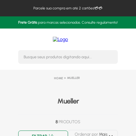
Parcele sua compra em até 2 cartões!💳💳
Frete Grátis
para marcas selecionadas. Consulte regulamento!
Busque seus produtos digitando 
MUELLER
Mueller
8
PRODUTOS
Ordenar por
Mais