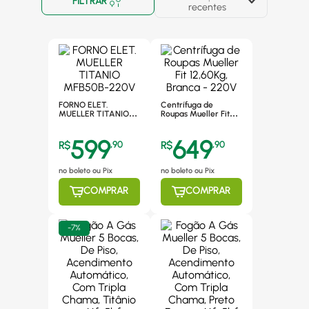
FILTRAR
recentes
FORNO ELET.
Centrífuga de
MUELLER TITANIO
Roupas Mueller Fit
MFB50B-220V
12,60Kg, Branca -
220V
599
649
R$
,
90
R$
,
90
no boleto ou Pix
no boleto ou Pix
COMPRAR
COMPRAR
-
7%