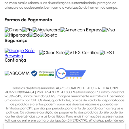
no meio rural e urbano, suas diversificações, sustentabilidade, proteção da
criança e do adolescente, bem como a valorização do homem do campo.
Formas de Pagamento
Segurança
Confiança
Todos os direitos reservados. AGRO-COMERCIAL AFUBRA LTDA CNPJ:
74.072.513/0044-84 | Rod BR-471 KM 147 300 Metros Portão 17, Distrito Industrial,
96.835-642, Santa Cruz do Sul, RS. Imagens meramente ilustrativas. É permitido
um cadastro por CPF. Os itens, quantidades, prazos de validade, disponibilidade
de produtos e ofertas podem variar nas diversas regiões e poderão ser
limitados por CPF, por dia, por período, por oferta de acordo com as regras e
políticas. Os valores e condição de pagamento dos produtos do site poderão
conter divergências com as lojas físicas. Para mais informações acesse nossas
Políticas ou entre em contato via ligação (51) 3713-7770, WhatsApp pelo número
(51) 3713-7750 ou email - sac@afubra.com.br.