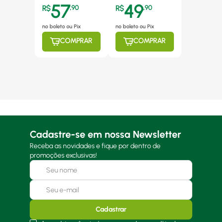
57
49
R$
,
90
R$
,
90
no boleto ou Pix
no boleto ou Pix
COMPRAR
COMPRAR
Cadastre-se em nossa Newsletter
Receba as novidades e fique por dentro de
promoções exclusivas!
Cadastrar