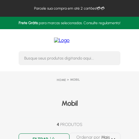
Parcele sua compra em até 2 cartões!💳💳
Frete Grátis
para marcas selecionadas. Consulte regulamento!
Busque seus produtos digitando 
MOBIL
Mobil
4
PRODUTOS
Ordenar por
Mais