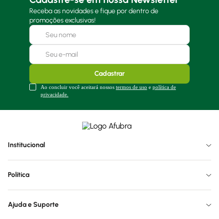
Receba as novidades e fique por dentro de
promoções exclusivas!
Cadastrar
Ao concluir você aceitará nossos
termos de uso
e
política de
privacidade.
Institucional
Política
Ajuda e Suporte