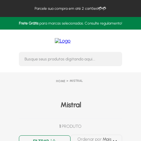
Parcele sua compra em até 2 cartões!💳💳
Frete Grátis
para marcas selecionadas. Consulte regulamento!
Busque seus produtos digitando 
MISTRAL
Mistral
1
PRODUTO
Ordenar por
Mais