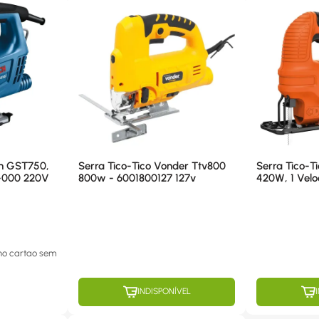
ch GST750,
Serra Tico-Tico Vonder Ttv800
Serra Tico-T
-000 220V
800w - 6001800127 127v
420W, 1 Velo
220V
no cartao
sem
INDISPONÍVEL