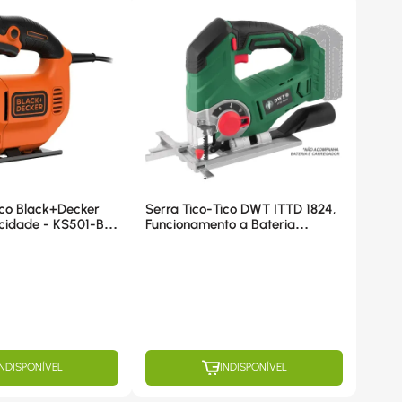
ico Black+Decker
Serra Tico-Tico DWT ITTD 1824,
cidade - KS501-B2
Funcionamento a Bateria
Intercambiável - 6014182400
INDISPONÍVEL
INDISPONÍVEL