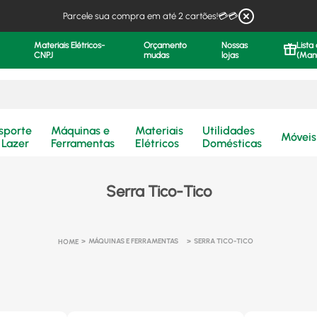
Parcele sua compra em até 2 cartões!💳💳
Materiais Elétricos-
Orçamento
Nossas
Lista
CNPJ
mudas
lojas
(Man
.
sporte
Máquinas e
Materiais
Utilidades
Móveis
 Lazer
Ferramentas
Elétricos
Domésticas
Serra Tico-Tico
MÁQUINAS E FERRAMENTAS
SERRA TICO-TICO