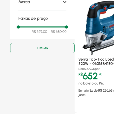
Marca
Bosch
(
3
)
Faixas de preço
Vonder
(
1
)
Dwt 2
(
1
)
Black+Decker
(
1
)
R$ 679,00
–
R$ 680,00
Serra Tico-Tico Bos
520W - 06015B41E0
De
R$
679,90
por
652
R$
,
70
no boleto ou Pix
Em ate
3
x de R$
226,63
juros