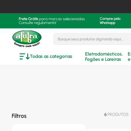
Frete Grátis
para marcas selecionadas.
Compre pelo
Consulte regulamento!
Whatsapp
Busque seus produtos digitando aqui..
Eletrodomésticos,
E
Todas as categorias
Fogões e Lareiras
e
6
PRODUTOS
Filtros