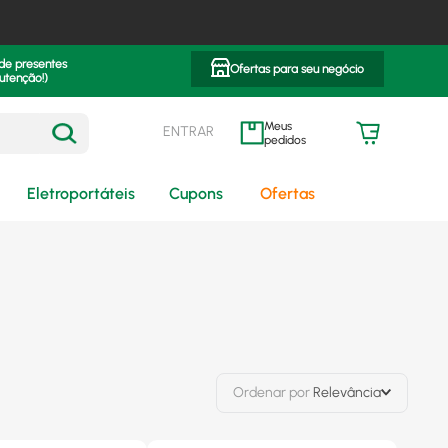
 de presentes
Ofertas para seu negócio
utenção!)
ENTRAR
meus pedidos
Eletroportáteis
Cupons
Ofertas
Ordenar por
Relevância