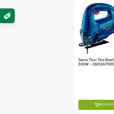
Serra Tico-Tico Bos
500W - 06012A70D0
INDISPONÍ