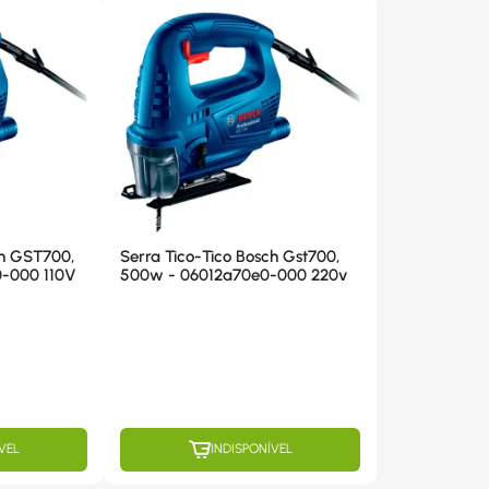
ch GST700,
Serra Tico-Tico Bosch Gst700,
-000 110V
500w - 06012a70e0-000 220v
VEL
INDISPONÍVEL