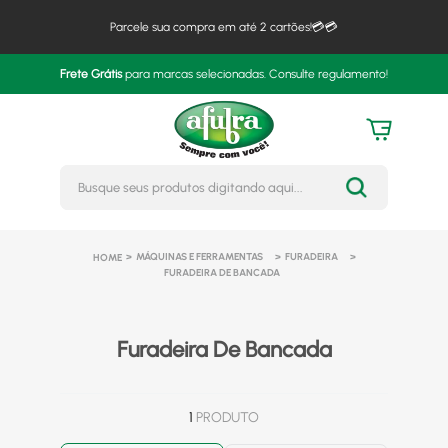
Parcele sua compra em até 2 cartões!💳💳
Frete Grátis
para marcas selecionadas. Consulte regulamento!
Busque seus produtos digitando 
MÁQUINAS E FERRAMENTAS
FURADEIRA
FURADEIRA DE BANCADA
Furadeira De Bancada
1
PRODUTO