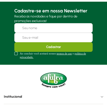
Cadastre-se em nossa Newsletter
Receba as novidades e fique por dentro de
promoções exclusivas!
Cadastrar
Ao concluir você aceitará nossos
termos de uso
e
política de
privacidade.
Institucional