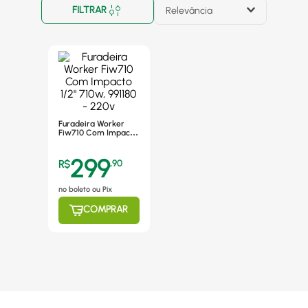
FILTRAR
Relevância
Furadeira Worker
Fiw710 Com Impacto
1/2" 710w, 991180 -
220v
299
R$
,
90
no boleto ou Pix
COMPRAR