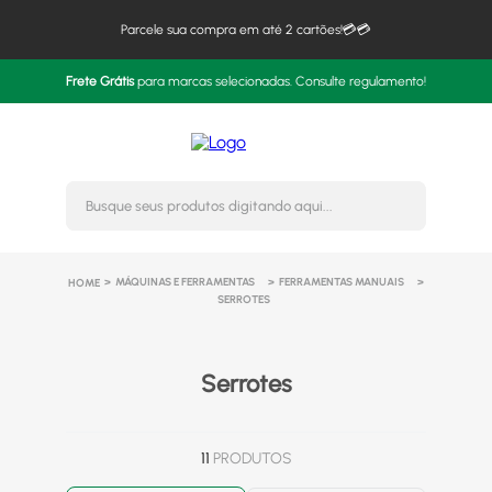
Parcele sua compra em até 2 cartões!💳💳
Frete Grátis
para marcas selecionadas. Consulte regulamento!
Busque seus produtos digitando 
MÁQUINAS E FERRAMENTAS
FERRAMENTAS MANUAIS
SERROTES
Serrotes
11
PRODUTOS