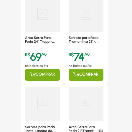
Arco Serra Para
Serrote para Poda
Poda 24" Trapp -
Tramontina 21" -
Fj1130
78378/401
69
74
R$
,
90
R$
,
90
no boleto ou Pix
no boleto ou Pix
COMPRAR
COMPRAR
Serrote para Poda
Arco Serra Para
Jacto, Lâmina de
Poda 21" Trappfj - 1131