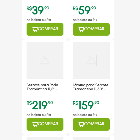
39
59
R$
,
90
R$
,
90
no boleto ou Pix
no boleto ou Pix
COMPRAR
COMPRAR
Serrote para Poda
Lâmina para Serrote
Tramontina 11,5" -
Tramontina 11,50" -
78374/401
78399/006
219
159
R$
,
90
R$
,
90
no boleto ou Pix
no boleto ou Pix
COMPRAR
COMPRAR