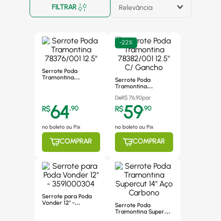
FILTRAR
Relevância
-
22%
Serrote Poda
Tramontina
Serrote Poda
78376/001 12.5"
Tramontina
78382/001 12.5" C/
De
R$
76,90
por
Gancho
64
59
R$
,
90
R$
,
90
no boleto ou Pix
no boleto ou Pix
COMPRAR
COMPRAR
Serrote para Poda
Vonder 12" -
Serrote Poda
3591000304
Tramontina Supercut
14" Aço Carbono