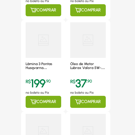
no boleto ou Pix
no boleto ou Pix
COMPRAR
COMPRAR
Lâmina 3 Pontas
Óleo de Motor
Husqvarna
Lubrax Valora 5W-30
Resistente Durável
SN 1 Litro Sintético -
173263
1020027
199
37
R$
,
90
R$
,
90
no boleto ou Pix
no boleto ou Pix
COMPRAR
COMPRAR