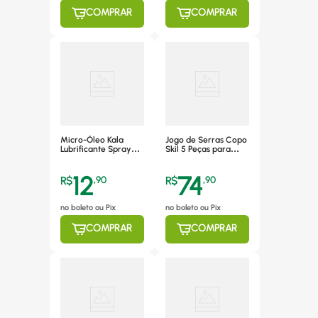
COMPRAR
COMPRAR
Micro-Óleo Kala
Jogo de Serras Copo
Lubrificante Spray
Skil 5 Peças para
300ml
Madeira e Plástico -
9617085439000
12
74
R$
,
90
R$
,
90
no boleto ou Pix
no boleto ou Pix
COMPRAR
COMPRAR