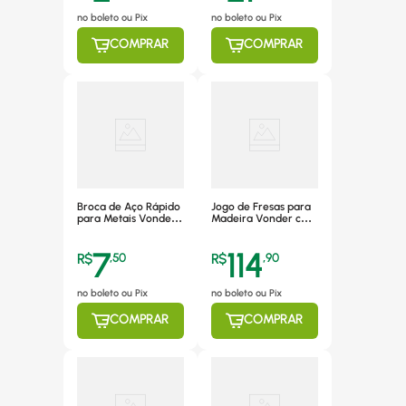
no boleto ou Pix
no boleto ou Pix
COMPRAR
COMPRAR
Broca de Aço Rápido
Jogo de Fresas para
para Metais Vonder
Madeira Vonder com
6mm - 5337006000
6 Peças -
5314060060
7
114
R$
,
50
R$
,
90
no boleto ou Pix
no boleto ou Pix
COMPRAR
COMPRAR