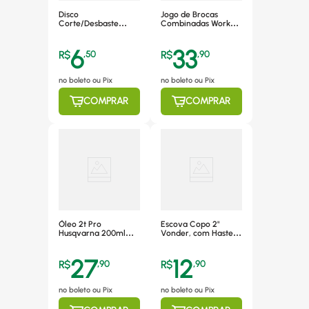
Disco
Jogo de Brocas
Corte/Desbaste
Combinadas Worker
Dewalt HP2 DW84401
9 Peças - 951307
Metal Inox 4 1/2"
6
33
R$
,
50
R$
,
90
no boleto ou Pix
no boleto ou Pix
COMPRAR
COMPRAR
Óleo 2t Pro
Escova Copo 2"
Husqvarna 200ml
Vonder, com Haste,
Lubrificante Alta
para Furadeira -
Qualidade
6325002000
27
12
R$
,
90
R$
,
90
no boleto ou Pix
no boleto ou Pix