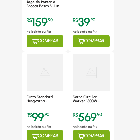
Jogo de Pontas e
Brocas Bosch V-Line
41 Peças -
2607017396-000
159
39
R$
,
90
R$
,
90
no boleto ou Pix
no boleto ou Pix
COMPRAR
COMPRAR
Cinto Standard
Serra Circular
Husqvarna -
Worker 1300W -
537216302
991570 220V
99
569
R$
,
90
R$
,
90
no boleto ou Pix
no boleto ou Pix
COMPRAR
COMPRAR