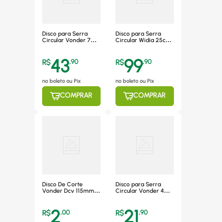
Disco para Serra
Disco para Serra
Circular Vonder 7
Circular Widia 25cm
1/4", 36 Dentes -
x 3cm x 36 Dentes
4650185036
Vonder -
43
99
4650250360
R$
,
90
R$
,
90
no boleto ou Pix
no boleto ou Pix
COMPRAR
COMPRAR
Disco De Corte
Disco para Serra
Vonder Dcv 115mm
Circular Vonder 4
4.1/2" Para Aço Inox -
3/8", 24 Dentes -
1240412100
4675110224
2
21
R$
,
00
R$
,
90