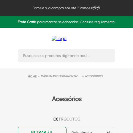
Parcele sua compra em até 2 cartões!💳💳
Frete Grátis
para marcas selecionadas. Consulte regulamento!
Busque seus produtos digitando 
MÁQUINAS E FERRAMENTAS
ACESSÓRIOS
Acessórios
108
PRODUTOS
FILTRAR
Relevância