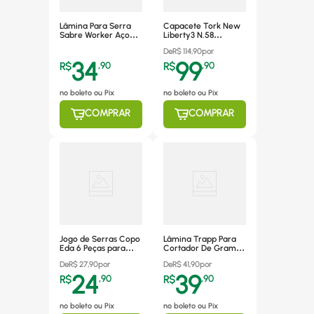
Lâmina Para Serra
Capacete Tork New
Sabre Worker Aço
Liberty3 N.58
Inox 30cm - 231257
Pr*Cap-489ptf
De
R$
114,90
por
34
99
R$
,
90
R$
,
90
no boleto ou Pix
no boleto ou Pix
COMPRAR
COMPRAR
Jogo de Serras Copo
Lâmina Trapp Para
Eda 6 Peças para
Cortador De Grama
Madeira - 9JN
Sl 30 - 4111097
De
R$
27,90
por
De
R$
41,90
por
24
39
R$
,
90
R$
,
90
no boleto ou Pix
no boleto ou Pix