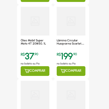
Óleo Mobil Super
Lâmina Circular
Moto 4T 20W50, 1L
Husqvarna Scarlet
200mm - 597468201
37
199
R$
,
90
R$
,
90
no boleto ou Pix
no boleto ou Pix
COMPRAR
COMPRAR