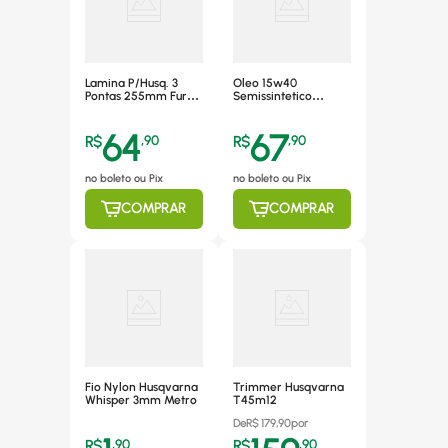
Lamina P/Husq. 3
Oleo 15w40
Pontas 255mm Furo
Semissintetico
1"Balbinot*510
Husqvarna 1l
64
67
R$
,
90
R$
,
90
no boleto ou Pix
no boleto ou Pix
COMPRAR
COMPRAR
Fio Nylon Husqvarna
Trimmer Husqvarna
Whisper 3mm Metro
T45m12
De
R$
179,90
por
R$
,
90
R$
,
90