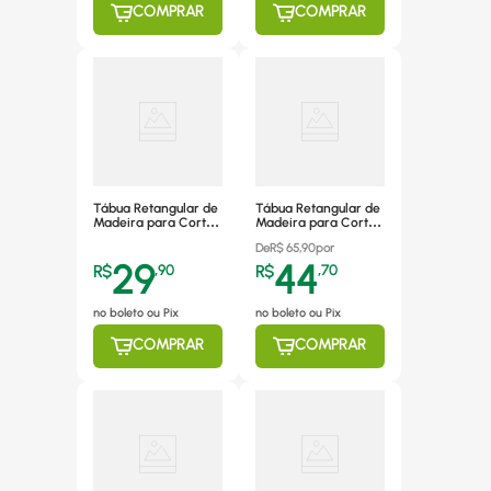
COMPRAR
COMPRAR
Tábua Retangular de
Tábua Retangular de
Madeira para Cortes
Madeira para Cortar
Madex Clean 30cm x
e Servir Madex
De
R$
65,90
por
19cm - 04
45cm x 28cm, com
29
44
Alças - 14
R$
,
90
R$
,
70
no boleto ou Pix
no boleto ou Pix
COMPRAR
COMPRAR