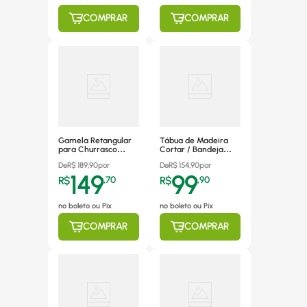
COMPRAR
COMPRAR
Gamela Retangular
Tábua de Madeira
para Churrasco
Cortar / Bandeja
Madex Campeira
para Servir Madex -
De
R$
189,90
por
De
R$
154,90
por
58cm x 32cm, em
39
149
99
Madeira Maciça - 22
R$
,
70
R$
,
90
no boleto ou Pix
no boleto ou Pix
COMPRAR
COMPRAR