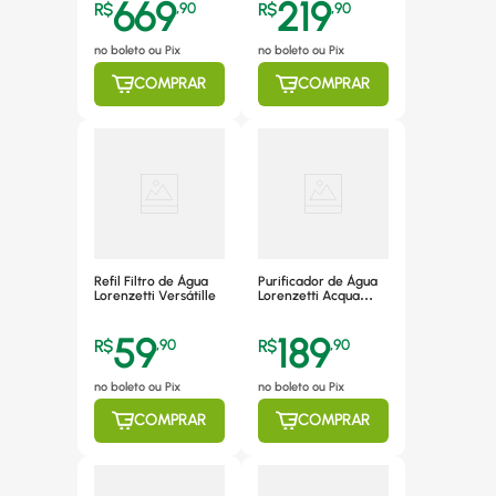
669
219
Cromado
R$
,
90
R$
,
90
no boleto ou Pix
no boleto ou Pix
COMPRAR
COMPRAR
Refil Filtro de Água
Purificador de Água
Lorenzetti Versátille
Lorenzetti Acqua
Bella de Parede, sem
Refrigeração, Preto
59
189
R$
,
90
R$
,
90
no boleto ou Pix
no boleto ou Pix
COMPRAR
COMPRAR