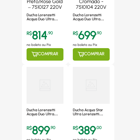
Ducha Lorenzetti
Ducha Lorenzetti
Acqua Duo Ultra
Acqua Duo Ultra
Eletrônica 7.800W
Eletrônica 7.800W
Preto/Rose Gold –
Preto Cromado -
814
699
7510127 220V
7510104 220V
R$
,
90
R$
,
90
no boleto ou Pix
no boleto ou Pix
COMPRAR
COMPRAR
Ducha Lorenzetti
Ducha Acqua Star
Acqua Duo Ultra
Ultra Lorenzetti
Eletrônica 7.800W -
7800W - 220V
7510142 220V
899
389
R$
,
90
R$
,
00
no boleto ou Pix
no boleto ou Pix