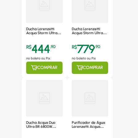
Ducha Lorenzetti
Ducha Lorenzetti
Acqua Storm Ultra
Acqua Storm Ultra
Eletrônica 7.800W -
Eletrônica 7.800W -
7510050 220V
7510054 220V
444
779
R$
,
90
R$
,
90
no boleto ou Pix
no boleto ou Pix
COMPRAR
COMPRAR
Ducha Acqua Duo
Purificador de Água
Ultra BR 6800W
Lorenzetti Acqua
Lorenzetti 220V -
Bella de Parede, sem
7510099
Refrigeração,