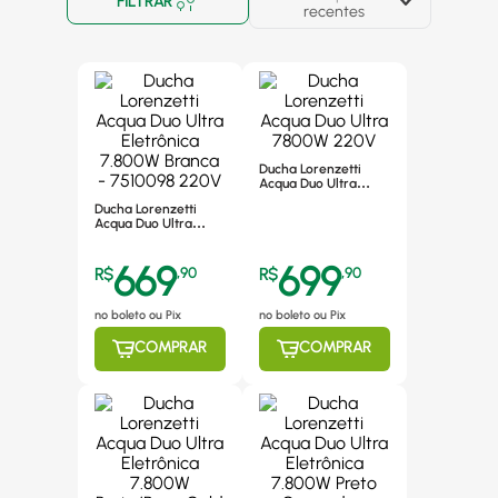
FILTRAR
recentes
Ducha Lorenzetti
Acqua Duo Ultra
7800W 220V
Ducha Lorenzetti
Acqua Duo Ultra
Eletrônica 7.800W
Branca - 7510098
669
699
220V
R$
,
90
R$
,
90
no boleto ou Pix
no boleto ou Pix
COMPRAR
COMPRAR