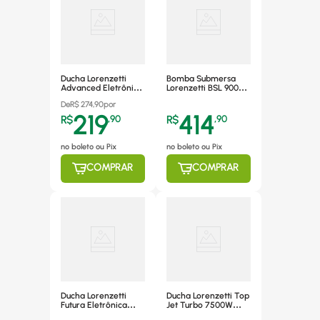
Ducha Lorenzetti
Bomba Submersa
Advanced Eletrônica
Lorenzetti BSL 900
7500W 220V
220V
De
R$
274,90
por
219
414
R$
,
90
R$
,
90
no boleto ou Pix
no boleto ou Pix
COMPRAR
COMPRAR
Ducha Lorenzetti
Ducha Lorenzetti Top
Futura Eletrônica
Jet Turbo 7500W
5500W 127V
220V Pressur.