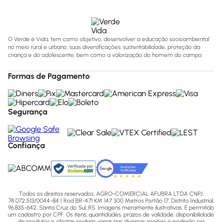
O Verde é Vida, tem como objetivo, desenvolver a educação socioambiental
no meio rural e urbano, suas diversificações, sustentabilidade, proteção da
criança e do adolescente, bem como a valorização do homem do campo.
Formas de Pagamento
Segurança
Confiança
Todos os direitos reservados. AGRO-COMERCIAL AFUBRA LTDA CNPJ:
74.072.513/0044-84 | Rod BR-471 KM 147 300 Metros Portão 17, Distrito Industrial,
96.835-642, Santa Cruz do Sul, RS. Imagens meramente ilustrativas. É permitido
um cadastro por CPF. Os itens, quantidades, prazos de validade, disponibilidade
de produtos e ofertas podem variar nas diversas regiões e poderão ser