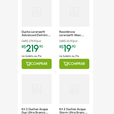
Ducha Lorenzetti
Resistência
Advanced Eletrônica
Lorenzetti Maxi
5500W 127V
7589005 5500W
De
R$
274,90
por
De
R$
26,90
por
220V
219
19
R$
,
90
R$
,
90
no boleto ou Pix
no boleto ou Pix
COMPRAR
COMPRAR
Kit 2 Duchas Acqua
Kit 2 Duchas Acqua
Duo Ultra Branco
Storm Ultra Branca