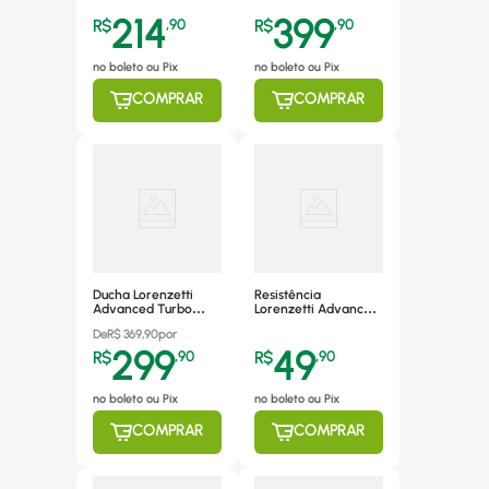
214
399
R$
,
90
R$
,
90
no boleto ou Pix
no boleto ou Pix
COMPRAR
COMPRAR
Ducha Lorenzetti
Resistência
Advanced Turbo
Lorenzetti Advance
Eletrônica 7.500W
Eletrônica 3056F
De
R$
369,90
por
7500W
299
49
R$
,
90
R$
,
90
no boleto ou Pix
no boleto ou Pix
COMPRAR
COMPRAR