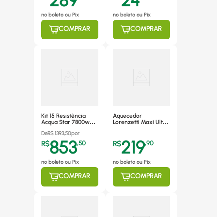
289
24
no boleto ou Pix
no boleto ou Pix
COMPRAR
COMPRAR
Kit 15 Resistência
Aquecedor
Acqua Star 7800w
Lorenzetti Maxi Ultra
Loren - 7589120 220v
5500W 220V
De
R$
1393,50
por
853
219
R$
,
50
R$
,
90
no boleto ou Pix
no boleto ou Pix
COMPRAR
COMPRAR