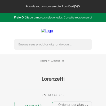
Parcele sua compra em até 2 cartões!💳💳
Frete Grátis
para marcas selecionadas. Consulte regulamento!
Busque seus produtos digitando 
LORENZETTI
Lorenzetti
89
PRODUTOS
Ordenar por
Mais