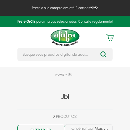
Parcele sua compra em até 2 cartões!💳💳
Frete Grátis
para marcas selecionadas. Consulte regulamento!
Busque seus produtos digitando 
JBL
Jbl
7
PRODUTOS
Ordenar por
Mais