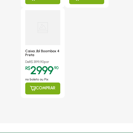
Caixa Jbl Boombox 4
Preta
De
R$
3199,90
por
2999
R$
,
90
no boleto ou Pix
COMPRAR