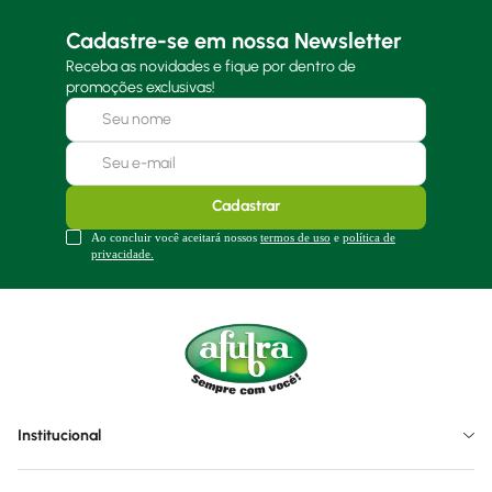
Cadastre-se em nossa Newsletter
Receba as novidades e fique por dentro de
promoções exclusivas!
Cadastrar
Ao concluir você aceitará nossos
termos de uso
e
política de
privacidade.
Institucional