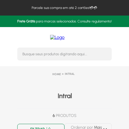
Parcele sua compra em até 2 cartões!💳💳
Frete Grátis
para marcas selecionadas. Consulte regulamento!
Busque seus produtos digitando 
INTRAL
Intral
6
PRODUTOS
Ordenar por
Mais