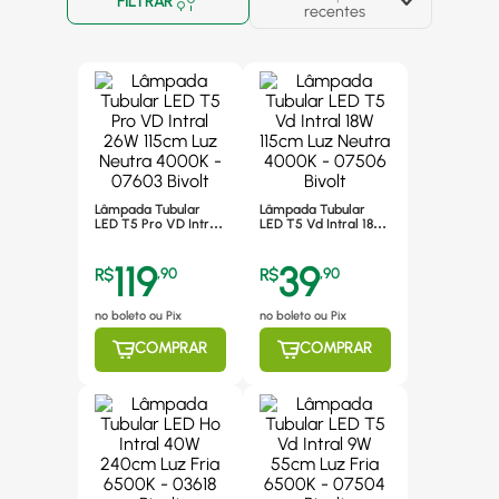
FILTRAR
recentes
Lâmpada Tubular
Lâmpada Tubular
LED T5 Pro VD Intral
LED T5 Vd Intral 18W
26W 115cm Luz
115cm Luz Neutra
Neutra 4000K -
4000K - 07506 Bivolt
119
39
07603 Bivolt
R$
,
90
R$
,
90
no boleto ou Pix
no boleto ou Pix
COMPRAR
COMPRAR