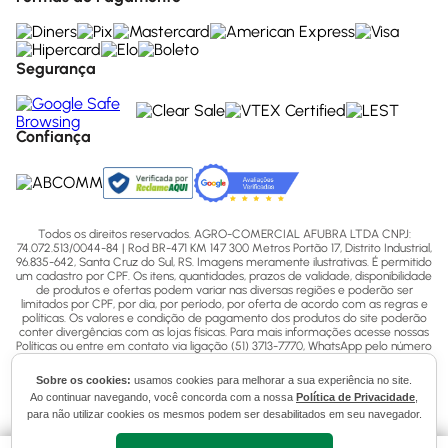
Segurança
Confiança
Todos os direitos reservados. AGRO-COMERCIAL AFUBRA LTDA CNPJ:
74.072.513/0044-84 | Rod BR-471 KM 147 300 Metros Portão 17, Distrito Industrial,
96.835-642, Santa Cruz do Sul, RS. Imagens meramente ilustrativas. É permitido
um cadastro por CPF. Os itens, quantidades, prazos de validade, disponibilidade
de produtos e ofertas podem variar nas diversas regiões e poderão ser
limitados por CPF, por dia, por período, por oferta de acordo com as regras e
políticas. Os valores e condição de pagamento dos produtos do site poderão
conter divergências com as lojas físicas. Para mais informações acesse nossas
Políticas ou entre em contato via ligação (51) 3713-7770, WhatsApp pelo número
(51) 3713-7750 ou email - sac@afubra.com.br.
Sobre os cookies:
usamos cookies para melhorar a sua experiência no site.
Ao continuar navegando, você concorda com a nossa
Política de Privacidade
,
para não utilizar cookies os mesmos podem ser desabilitados em seu navegador.