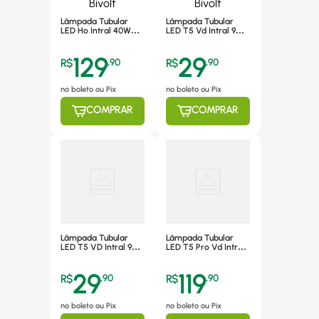
Lâmpada Tubular
Lâmpada Tubular
LED Ho Intral 40W
LED T5 Vd Intral 9W
240cm Luz Fria
55cm Luz Fria 6500K
6500K - 03618 Bivolt
- 07504 Bivolt
129
29
R$
,
90
R$
,
90
no boleto ou Pix
no boleto ou Pix
COMPRAR
COMPRAR
Lâmpada Tubular
Lâmpada Tubular
LED T5 VD Intral 9W
LED T5 Pro Vd Intral
55cm Luz Neutra
26W 115cm Luz Fria
4000K - 07503 Bivolt
6500K - 07604 Bivolt
29
119
R$
,
90
R$
,
90
no boleto ou Pix
no boleto ou Pix