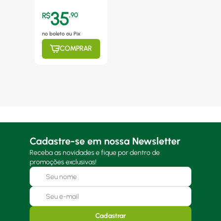
Branca - 28238
35
R$
,
90
no boleto ou Pix
COMPRAR
Cadastre-se em nossa Newsletter
Receba as novidades e fique por dentro de
promoções exclusivas!
Cadastrar