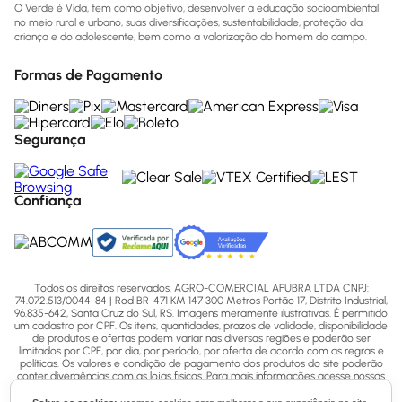
O Verde é Vida, tem como objetivo, desenvolver a educação socioambiental
no meio rural e urbano, suas diversificações, sustentabilidade, proteção da
criança e do adolescente, bem como a valorização do homem do campo.
Formas de Pagamento
Segurança
Confiança
Todos os direitos reservados. AGRO-COMERCIAL AFUBRA LTDA CNPJ:
74.072.513/0044-84 | Rod BR-471 KM 147 300 Metros Portão 17, Distrito Industrial,
96.835-642, Santa Cruz do Sul, RS. Imagens meramente ilustrativas. É permitido
um cadastro por CPF. Os itens, quantidades, prazos de validade, disponibilidade
de produtos e ofertas podem variar nas diversas regiões e poderão ser
limitados por CPF, por dia, por período, por oferta de acordo com as regras e
políticas. Os valores e condição de pagamento dos produtos do site poderão
conter divergências com as lojas físicas. Para mais informações acesse nossas
Políticas ou entre em contato via ligação (51) 3713-7770, WhatsApp pelo número
(51) 3713-7750 ou email - sac@afubra.com.br.