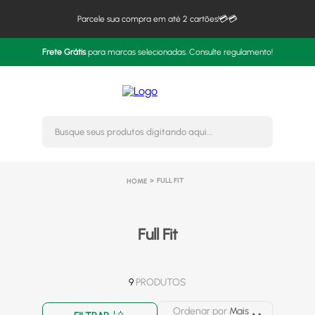
Parcele sua compra em até 2 cartões!💳💳
Frete Grátis
para marcas selecionadas. Consulte regulamento!
Busque seus produtos digitando 
FULL FIT
Full Fit
9
PRODUTOS
Ordenar por
Mais