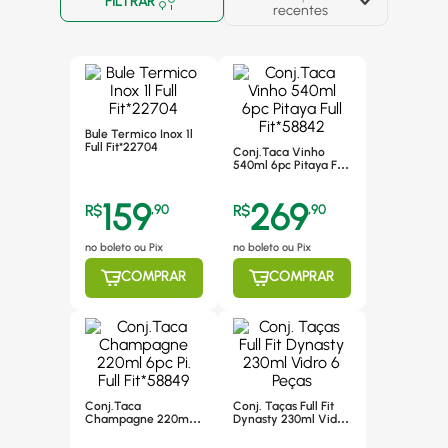
FILTRAR
recentes
Bule Termico Inox 1l
Full Fit*22704
Conj.Taca Vinho
540ml 6pc Pitaya Full
Fit*58842
159
269
R$
,
90
R$
,
90
no boleto ou Pix
no boleto ou Pix
COMPRAR
COMPRAR
Conj.Taca
Conj. Taças Full Fit
Champagne 220ml
Dynasty 230ml Vidro
6pc Pi. Full Fit*58849
6 Peças