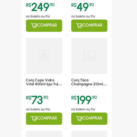
249
49
R$
,
90
R$
,
90
no boleto ou Pix
no boleto ou Pix
COMPRAR
COMPRAR
Conj.Copo Vidro
Conj.Taca
Vital 400ml 6pc Full
Champagne 210ml
Fit*29916
6pc Full Fit*58643
73
199
R$
,
90
R$
,
90
no boleto ou Pix
no boleto ou Pix
COMPRAR
COMPRAR