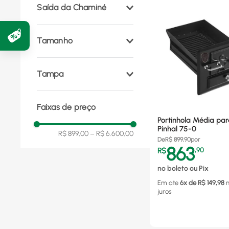
Saída da Chaminé
Direita
(
1
)
Direita
(
1
)
Tamanho
Esquerda
(
3
)
2
(
3
)
Tampa
1
(
1
)
Sim
(
1
)
Faixas de preço
Não
(
3
)
Portinhola Média pa
Pinhal 75-0
R$ 899,00
–
R$ 6.600,00
De
R$
899,90
por
863
R$
,
90
no boleto ou Pix
Em ate
6
x de R$
149,98
juros