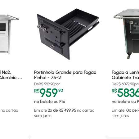
l Nº2,
Portinhola Grande para Fogão
Fogão a Lenh
Alumínio,
Pinhal - 75-2
Gabinete Tra
 Esquerdo
De
R$
999,90
por
De
R$
6079,90
po
959
583
R$
,
90
R$
no boleto ou Pix
no boleto ou P
no cartao
Em ate
2
x de R$
499,95
no cartao
Em ate
10
x de 
sem juros
sem juros