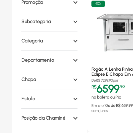
Promoção
-
10%
Subcategoria
Fogões a lenha
(
4
)
Categoria
Peças e Acessórios
(
2
)
Fogão e Forno a Lenha,
Departamento
Lareiras, Calefatores
(
6
)
Fogão A Lenha Pinha
Eletrodomésticos
(
6
)
Eclipse E Chapa Em 
Chapa
Branco - Saída Lado
De
R$
7299,90
por
6599
R$
,
90
Aço Carbono
(
1
)
no boleto ou Pix
Estufa
Ferro Fundido
(
1
)
Em ate
10
x de R$
659,99
sem juros
não
(
1
)
Posição da Chaminé
Esquerda
(
3
)