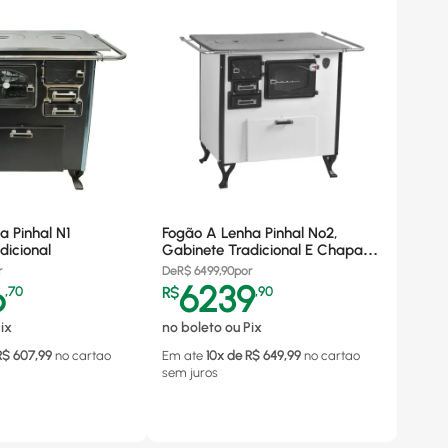
a Pinhal N1
Fogão A Lenha Pinhal Nº2,
dicional
Gabinete Tradicional E Chapa
Em Alumínio, Branco - Saída
r
De
R$
6499,90
por
Lado Direito
6
6239
,
70
R$
,
90
ix
no boleto ou Pix
R$
607,99
no cartao
Em ate
10
x de R$
649,99
no cartao
sem juros