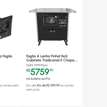
ra Fogão
Fogão A Lenha Pinhal Nº2,
Gabinete Tradicional E Chapa
Em Alumínio, Preto - Saída Lado
De
R$
5999,90
por
Esquerdo
5759
R$
,
90
no boleto ou Pix
no cartao
sem
Em ate
10
x de R$
599,99
no cartao
sem juros