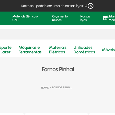
Retire seu pedido em uma de nossas lojas! 🛒
Materiais Elétricos-
Orçamento
Nossas
Lista
CNPJ
mudas
lojas
(Man
.
sporte
Máquinas e
Materiais
Utilidades
Móveis
 Lazer
Ferramentas
Elétricos
Domésticas
Fornos Pinhal
FORNOS PINHAL