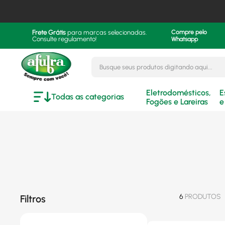
Frete Grátis
para marcas selecionadas.
Compre pelo
Consulte regulamento!
Whatsapp
Busque seus produtos digitando aqui..
Eletrodomésticos,
E
Todas as categorias
Fogões e Lareiras
e
6
PRODUTOS
Filtros