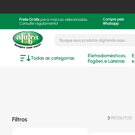
Frete Grátis
para marcas selecionadas.
Compre pelo
Consulte regulamento!
Whatsapp
Busque seus produtos digitando aqui..
Eletrodomésticos,
E
Todas as categorias
Fogões e Lareiras
e
3
PRODUTOS
Filtros