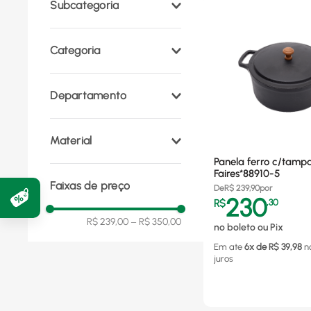
Subcategoria
Jogo de Panelas
(
3
)
Categoria
Panelas e Frigideiras
(
3
)
Departamento
Utilidades Domésticas
Material
(
3
)
Panela ferro c/tamp
Ferro
(
3
)
Faires*88910-5
Faixas de preço
De
R$
239,90
por
230
R$
,
30
R$ 239,00
–
R$ 350,00
no boleto ou Pix
Em ate
6
x de R$
39,98
n
juros