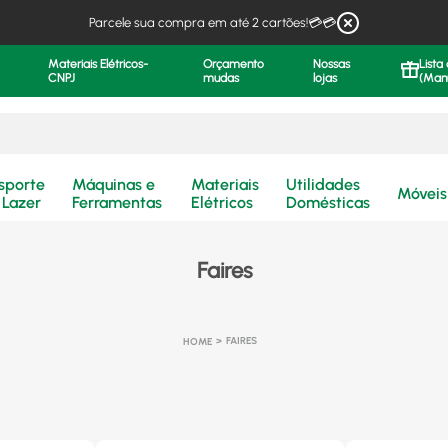
Parcele sua compra em até 2 cartões!💳💳
Materiais Elétricos-
Orçamento
Nossas
Lista
CNPJ
mudas
lojas
(Man
.
sporte
Máquinas e
Materiais
Utilidades
Móveis
 Lazer
Ferramentas
Elétricos
Domésticas
Faires
FAIRES