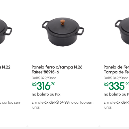
a N.22
Panela ferro c/tampa N.26
Panela de Fer
Faires*88915-6
Tampa de Fer
Litros- 9604
De
R$
329,90
por
De
R$
349,90
por
316
335
R$
,
70
R$
,
9
no boleto ou Pix
no boleto ou P
o cartao
sem
Em ate
6
x de R$
54,98
no cartao
sem
Em ate
6
x de R
juros
juros