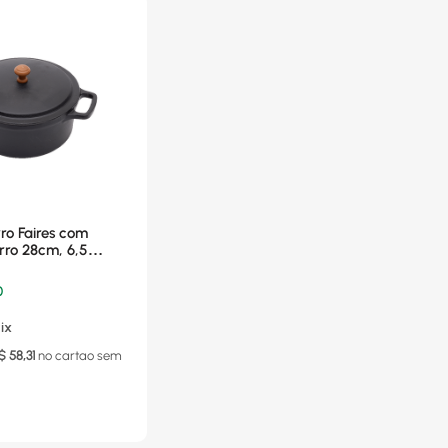
ro Faires com
ro 28cm, 6,5
8-9
0
ix
$
58,31
no cartao
sem