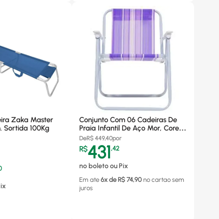
ira Zaka Master
Conjunto Com 06 Cadeiras De
 Sortida 100Kg
Praia Infantil De Aço Mor, Cores
Sortidas - 2009
De
R$
449,40
por
431
R$
,
42
no boleto ou Pix
0
Em ate
6
x de R$
74,90
no cartao
sem
ix
juros