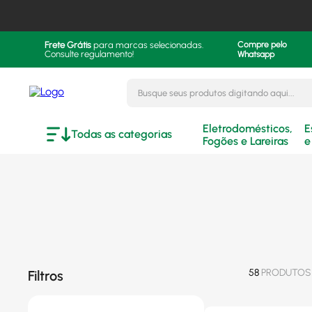
Frete Grátis
para marcas selecionadas.
Compre pelo
Consulte regulamento!
Whatsapp
Busque seus produtos digitando aqui..
Eletrodomésticos,
E
Todas as categorias
Fogões e Lareiras
e
58
PRODUTOS
Filtros