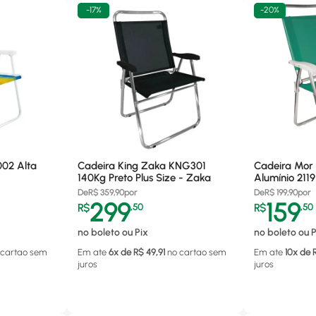
-
17%
-
20%
002 Alta
Cadeira King Zaka KNG301
Cadeira Mor 
140Kg Preto Plus Size - Zaka
Alumínio 211
De
R$
359,90
por
De
R$
199,90
por
299
159
R$
,
50
R$
,
50
no boleto ou Pix
no boleto ou P
 cartao
sem
Em ate
6
x de R$
49,91
no cartao
sem
Em ate
10
x de 
juros
juros