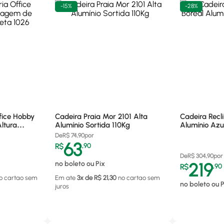
-
15%
-
28%
fice Hobby
Cadeira Praia Mor 2101 Alta
Cadeira Recl
ltura
Alumínio Sortida 110Kg
Alumínio Azu
De
R$
74,90
por
63
R$
,
90
De
R$
304,90
por
no boleto ou Pix
219
R$
,
90
o cartao
sem
Em ate
3
x de R$
21,30
no cartao
sem
no boleto ou P
juros