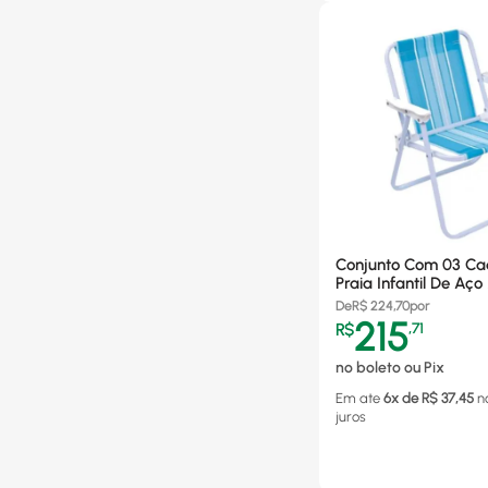
Conjunto Com 03 Ca
Praia Infantil De Aço
Sortidas - 2009
De
R$
224,70
por
215
R$
,
71
no boleto ou Pix
Em ate
6
x de R$
37,45
n
juros