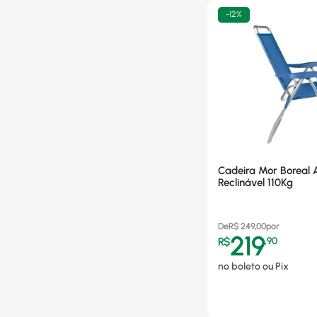
-
12%
Cadeira Mor Boreal 
Reclinável 110Kg
De
R$
249,00
por
219
R$
,
90
no boleto ou Pix