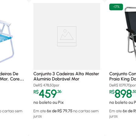
-
17%
deiras De
Conjunto 3 Cadeiras Alta Master
Conjunto Co
 Mor, Cores
Alumínio Dobrável Mor
Praia King D
140kg Pretas
De
R$
478,50
por
De
R$
1079,70
por
459
898
R$
,
36
R$
,
5
no boleto ou Pix
no boleto ou P
o cartao
sem
Em ate
6
x de R$
79,75
no cartao
sem
Em ate
6
x de R
juros
juros