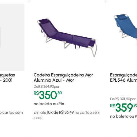
nquetas
Cadeira Espreguiçadeira Mor
Espreguiçade
- 2001
Alumínio Azul - Mor
EPL546 Alum.
De
R$
364,90
por
350
R$
,
30
De
R$
374,90
por
no boleto ou Pix
359
R$
,
9
o cartao
sem
Em ate
10
x de R$
36,49
no cartao
sem
no boleto ou P
juros