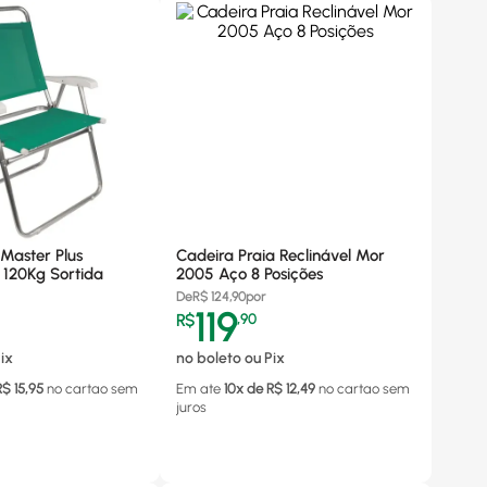
Master Plus
Cadeira Praia Reclinável Mor
9 120Kg Sortida
2005 Aço 8 Posições
De
R$
124,90
por
119
R$
,
90
ix
no boleto ou Pix
R$
15,95
no cartao
sem
Em ate
10
x de R$
12,49
no cartao
sem
juros