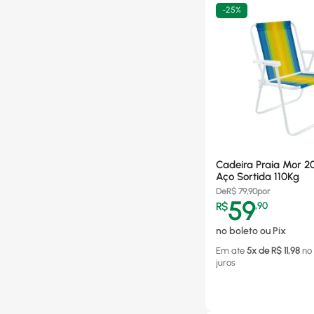
-
25%
Cadeira Praia Mor 2
Aço Sortida 110Kg
De
R$
79,90
por
59
R$
,
90
no boleto ou Pix
Em ate
5
x de R$
11,98
no
juros