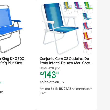
a King KNG300
Conjunto Com 02 Cadeiras De
40Kg Plus Size
Praia Infantil De Aço Mor, Cores
Sortidas - 2009
De
R$
149,80
por
143
R$
,
81
no boleto ou Pix
0
Em ate
6
x de R$
24,96
no cartao
sem
ix
juros