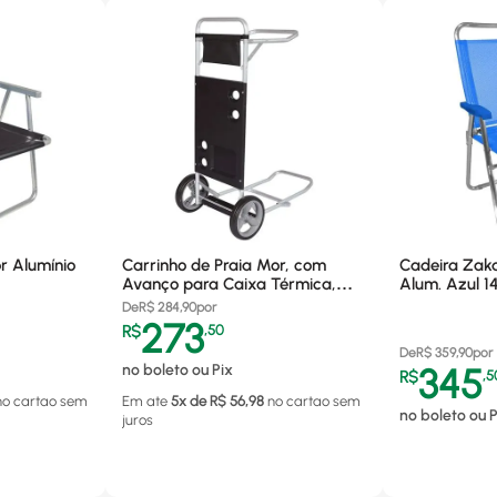
r Alumínio
Carrinho de Praia Mor, com
Cadeira Zak
Avanço para Caixa Térmica,
Alum. Azul 1
Preto - 2596
De
R$
284,90
por
273
R$
,
50
De
R$
359,90
por
no boleto ou Pix
345
R$
,
5
no cartao
sem
Em ate
5
x de R$
56,98
no cartao
sem
no boleto ou P
juros