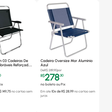
m 03 Cadeiras De
Cadeira Oversize Mor Alumínio
obráveis Reforçadas
Azul
 Zaka
De
R$
289,90
por
278
0
R$
,
30
ix
no boleto ou Pix
$
149,75
no cartao
sem
Em ate
10
x de R$
28,99
no cartao
sem
juros