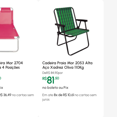
ira Mor 2704
Cadeira Praia Mor 2053 Alta
a 4 Posições
Aço Xadrez Oliva 110Kg
De
R$
84,90
por
81
0
R$
,
50
ix
no boleto ou Pix
R$
36,49
no cartao
sem
Em ate
8
x de R$
10,61
no cartao
sem
juros