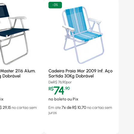
-
3%
Master 2116 Alum.
Cadeira Praia Mor 2009 Inf. Aço
g Dobrável
Sortida 30Kg Dobrável
De
R$
76,90
por
74
R$
,
90
ix
no boleto ou Pix
$
29,15
no cartao
sem
Em ate
7
x de R$
10,70
no cartao
sem
juros