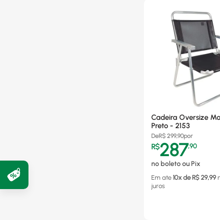
Cadeira Oversize Mo
Preto - 2153
De
R$
299,90
por
287
R$
,
90
no boleto ou Pix
Em ate
10
x de R$
29,99
juros