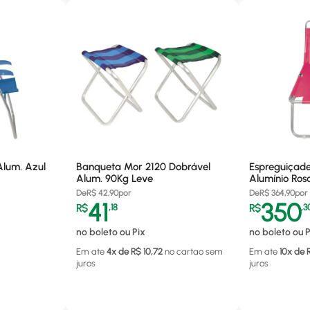
Alum. Azul
Banqueta Mor 2120 Dobrável
Espreguiçade
Alum. 90Kg Leve
Alumínio Ros
De
R$
42,90
por
De
R$
364,90
por
41
350
R$
,
18
R$
,
3
no boleto ou Pix
no boleto ou P
Em ate
4
x de R$
10,72
no cartao
sem
Em ate
10
x de 
juros
juros