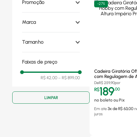
Promoção
-
27%
Marca
Mor
(
43
)
Tamanho
Zaka
(
6
)
Tramontina
(
4
)
Plus Size
(
3
)
Nautika
(
2
)
Faixas de preço
Oversize
(
2
)
Nau
(
2
)
Alta
(
2
)
Império Estofados
(
1
)
Cadeira Giratória Of
Extra Larga
(
1
)
com Regulagem de A
R$ 42,00
–
R$ 899,00
Império Preta 1026
97 cm Altura, 64 cm
De
R$
259,90
por
189
Largura, 73 cm
R$
,
00
Profundidade
(
1
)
no boleto ou Pix
104 x 66 x 83 cm
(
1
)
Em ate
3
x de R$
63,00
n
juros