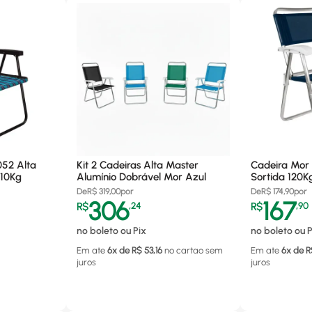
052 Alta
Kit 2 Cadeiras Alta Master
Cadeira Mor 
110Kg
Alumínio Dobrável Mor Azul
Sortida 120K
De
R$
319,00
por
De
R$
174,90
por
306
167
R$
,
24
R$
,
90
no boleto ou Pix
no boleto ou P
Em ate
6
x de R$
53,16
no cartao
sem
Em ate
6
x de R
juros
juros