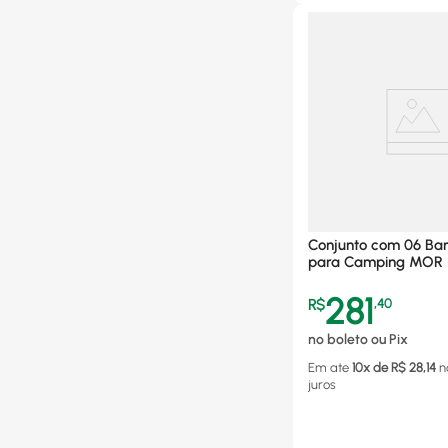
Conjunto com 06 Ba
para Camping MOR 
281
R$
,
40
no boleto ou Pix
Em ate
10
x de R$
28,14
n
juros