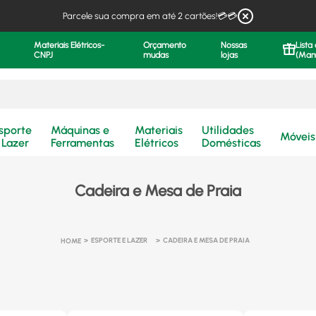
Parcele sua compra em até 2 cartões!💳💳
Materiais Elétricos-
Orçamento
Nossas
Lista
CNPJ
mudas
lojas
(Man
.
sporte
Máquinas e
Materiais
Utilidades
Móveis
 Lazer
Ferramentas
Elétricos
Domésticas
Cadeira e Mesa de Praia
ESPORTE E LAZER
CADEIRA E MESA DE PRAIA