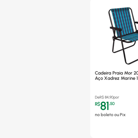
Cadeira Praia Mor 2
Aço Xadrez Marine 
De
R$
84,90
por
81
R$
,
50
no boleto ou Pix