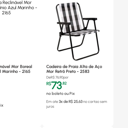
inável Mor Boreal
Cadeira de Praia Alta de Aço
l Marinho - 2165
Mor Retrô Preto - 2583
De
R$
76,90
por
73
R$
,
82
no boleto ou Pix
Em ate
3
x de R$
25,63
no cartao
sem
ix
juros