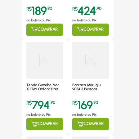
189
424
R$
,
90
R$
,
90
no boleto ou Pix
no boleto ou Pix
COMPRAR
COMPRAR
Tenda Gazebo Mor
Barraca Mor Iglu
X-Flex Oxford Preto,
9034 3 Pessoas
3m X 3m - 3576
794
169
R$
,
90
R$
,
90
no boleto ou Pix
no boleto ou Pix
COMPRAR
COMPRAR