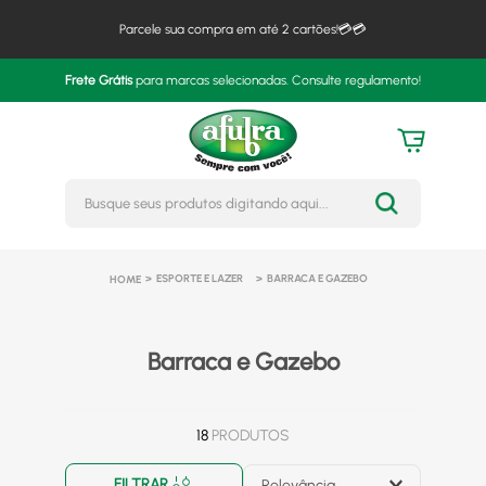
Parcele sua compra em até 2 cartões!💳💳
Frete Grátis
para marcas selecionadas. Consulte regulamento!
Busque seus produtos digitando 
ESPORTE E LAZER
BARRACA E GAZEBO
Barraca e Gazebo
18
PRODUTOS
FILTRAR
Relevância