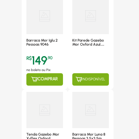
Barraca Mor Iglu 2
Kit Parede Gazebo
Pessoas 9046
Mor Oxford Azul
3x3m Janela
149
R$
,
90
no boleto ou Pix
COMPRAR
INDISPONÍVEL
Tenda Gazebo Mor
Barraca Mor Luna 8
X-Flex Oxford
Pessoas 3.5x3.5m