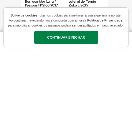
Barraca Mor Luna 4
Lateral de Tenda
Pessoas FPS100 9037
Zaka Lte215
Sobre os cookies:
usamos cookies para melhorar a sua experiência no site.
INDISPONÍVEL
INDISPONÍVEL
Ao continuar navegando, você concorda com a nossa
Política de Privacidade
,
para não utilizar cookies os mesmos podem ser desabilitados em seu navegador.
CONTINUAR E FECHAR
Cadastre-se em nossa Newsletter
Receba as novidades e fique por dentro de
promoções exclusivas!
Cadastrar
Ao concluir você aceitará nossos
termos de uso
e
política de
privacidade.