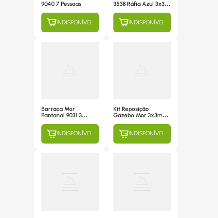
9040 7 Pessoas
3538 Ráfia Azul 3x3m
FPS35
INDISPONÍVEL
INDISPONÍVEL
Barraca Mor
Kit Reposição
Pantanal 9031 3
Gazebo Mor 3x3m
Pessoas Camuflada
3575
INDISPONÍVEL
INDISPONÍVEL