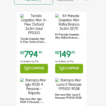
Kit Parede Gazebo
Mor Ráfia Branco
Tenda Gazebo Mor
3x3m 3570
X-Flex Oxford 3x3m
Azul FPS100
794
149
R$
,
90
R$
,
90
no boleto ou Pix
no boleto ou Pix
COMPRAR
COMPRAR
Barraca Mor Luna 5
Pessoas FPS100 9038
Barraca Mor Iglu
9035 4 Pessoas -
Rápida