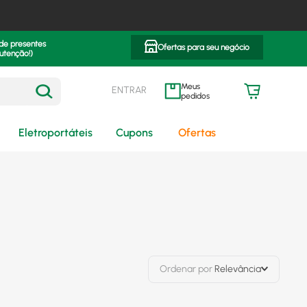
 de presentes
Ofertas para seu negócio
utenção!)
ENTRAR
meus pedidos
Eletroportáteis
Cupons
Ofertas
Ordenar por
Relevância