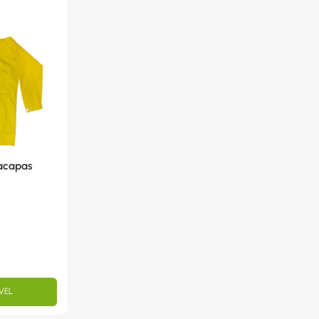
tacapas
VEL