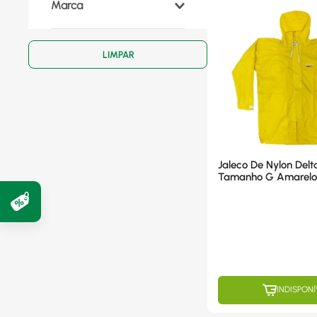
Marca
Deltacapas
(
1
)
Jaleco De Nylon Del
Tamanho G Amarelo
INDISPONÍ