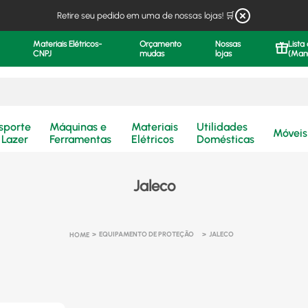
Retire seu pedido em uma de nossas lojas! 🛒
Materiais Elétricos-
Orçamento
Nossas
Lista
CNPJ
mudas
lojas
(Man
.
sporte
Máquinas e
Materiais
Utilidades
Móveis
 Lazer
Ferramentas
Elétricos
Domésticas
Jaleco
EQUIPAMENTO DE PROTEÇÃO
JALECO