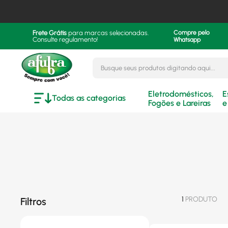
Frete Grátis
para marcas selecionadas.
Compre pelo
Consulte regulamento!
Whatsapp
Busque seus produtos digitando aqui..
Eletrodomésticos,
E
Todas as categorias
Fogões e Lareiras
e
1
PRODUTO
Filtros