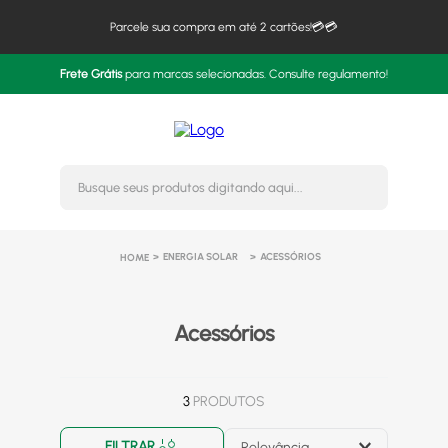
Parcele sua compra em até 2 cartões!💳💳
Frete Grátis
para marcas selecionadas. Consulte regulamento!
Busque seus produtos digitando 
ENERGIA SOLAR
ACESSÓRIOS
Acessórios
3
PRODUTOS
FILTRAR
Relevância