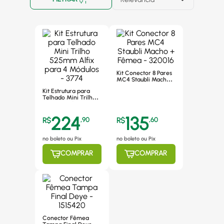
Kit Conector 8 Pares
MC4 Staubli Macho +
Fêmea - 320016
Kit Estrutura para
Telhado Mini Trilho
525mm Alfix para 4
Módulos - 3774
224
135
R$
,
90
R$
,
60
no boleto ou Pix
no boleto ou Pix
COMPRAR
COMPRAR
Conector Fêmea