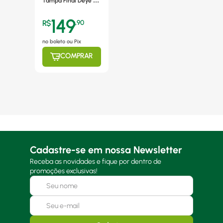
Tampa Final Deye -
1515420
149
R$
,
90
no boleto ou Pix
COMPRAR
Cadastre-se em nossa Newsletter
Receba as novidades e fique por dentro de
promoções exclusivas!