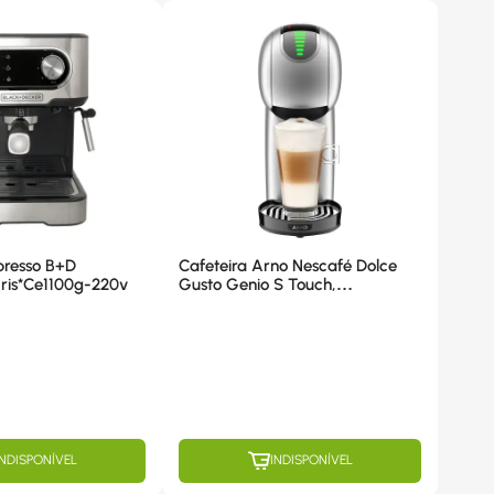
presso B+D
Cafeteira Arno Nescafé Dolce
is*Ce1100g-220v
Gusto Genio S Touch,
Multibebidas, 1350W, Cinza -
DGS4 220V
INDISPONÍVEL
INDISPONÍVEL