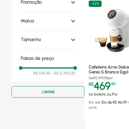
Promoção
-
22%
Marca
Cadence
(
11
)
Tamanho
Arno
(
8
)
Black+Decker
(
6
)
600 ml
(
1
)
Oster
(
4
)
Faixas de preço
Wolff
(
2
)
Oxford
(
1
)
Cafeteira Arno Dolc
Mimo Style
(
1
)
Genio S Branca Dgs
R$ 104,00
–
R$ 2.700,00
Amvox
(
1
)
De
R$
599,90
por
469
R$
,
90
no boleto ou Pix
Em ate
10
x de R$
46,99
juros