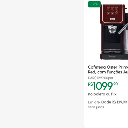
-
15%
Cafeteira Oster Prim
Red, com Funções Au
1050W, Vermelha -
De
R$
1299,00
por
BVSTEM6801R 220V
1099
R$
,
90
no boleto ou Pix
Em ate
10
x de R$
109,99
sem juros