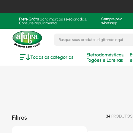
Frete Grátis
para marcas selecionadas.
Compre pelo
Consulte regulamento!
Whatsapp
Busque seus produtos digitando aqui..
Eletrodomésticos,
E
Todas as categorias
Fogões e Lareiras
e
34
PRODUTOS
Filtros