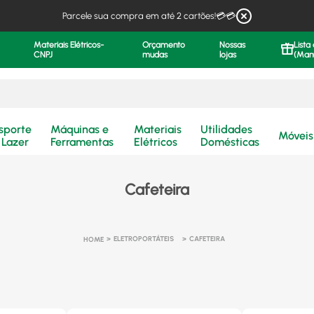
Parcele sua compra em até 2 cartões!💳💳
Materiais Elétricos-
Orçamento
Nossas
Lista
CNPJ
mudas
lojas
(Man
.
sporte
Máquinas e
Materiais
Utilidades
Móveis
 Lazer
Ferramentas
Elétricos
Domésticas
Cafeteira
ELETROPORTÁTEIS
CAFETEIRA