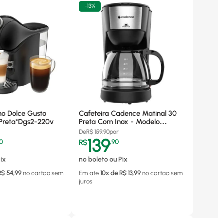
-
13%
no Dolce Gusto
Cafeteira Cadence Matinal 30
 Preta*Dgs2-220v
Preta Com Inox - Modelo
Caf620, 220v
De
R$
159,90
por
139
0
R$
,
90
ix
no boleto ou Pix
R$
54,99
no cartao
sem
Em ate
10
x de R$
13,99
no cartao
sem
juros