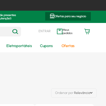
 de presentes
Ofertas para seu negócio
utenção!)
ENTRAR
meus pedidos
Eletroportáteis
Cupons
Ofertas
Ordenar por
Relevância