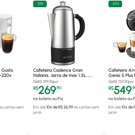
-
33%
-
25%
e Gusto
Cafeteira Cadence Gran
Cafeteira Ar
1-220v
Italiana, Jarra de Inox 1,5L,
Genio S Plus
900W - CAF120 220V
De
R$
399,90
por
De
R$
729,90
por
269
549
R$
,
90
R$
,
9
no boleto ou Pix
no boleto ou P
no cartao
sem
Em ate
10
x de R$
26,99
no cartao
sem
Em ate
10
x de 
juros
juros