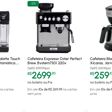
-
21%
alatte Touch
Cafeteira Expresso Oster Perfect
Cafeteira Bl
tomáticas,
Brew Bvstem7301 220v
Xícaras, Jarr
850w, Preta
De
R$
3399,90
por
De
R$
269,90
por
2699
259
R$
,
90
R$
,
1
no boleto ou Pix
no boleto ou P
no cartao
Em ate
10
x de R$
269,99
no cartao
Em ate
10
x de 
sem juros
juros