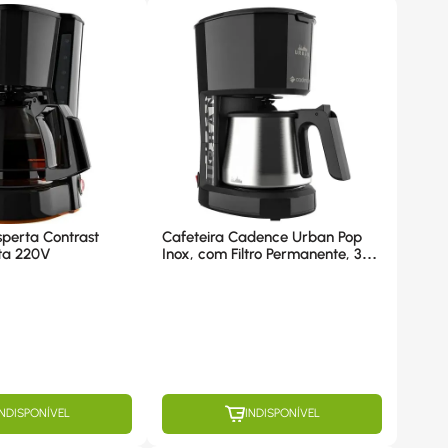
sperta Contrast
Cafeteira Cadence Urban Pop
ta 220V
Inox, com Filtro Permanente, 30
Xícaras, Jarra Inox 1,2L, 750W,
Preta - CAF810 220V
INDISPONÍVEL
INDISPONÍVEL