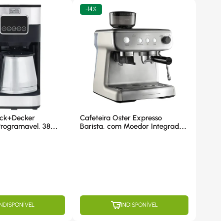
-
14%
ack+Decker
Cafeteira Oster Expresso
rogramavel, 38
Barista, com Moedor Integrado,
50g-B2 220v
Jarra de 2,8L, 1380W, Prata -
BVSTEM7300 220V
INDISPONÍVEL
INDISPONÍVEL