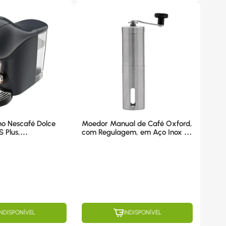
no Nescafé Dolce
Moedor Manual de Café Oxford,
 Plus,
com Regulagem, em Aço Inox -
, 1350w, Cinza -
117051
INDISPONÍVEL
INDISPONÍVEL