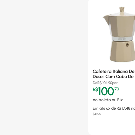
Cafeteira Italiana De
Doses Com Cabo De P
Bege Wolff - Modelo
De
R$
104,90
por
100
R$
,
70
no boleto ou Pix
Em ate
6
x de R$
17,48
n
juros