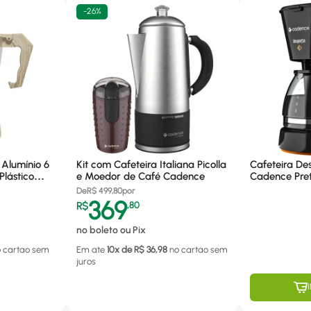
-
26%
 Alumínio 6
Kit com Cafeteira Italiana Picolla
Cafeteira De
lástico
e Moedor de Café Cadence
Cadence Pre
 20629
De
R$
499,80
por
369
R$
,
80
no boleto ou Pix
o cartao
sem
Em ate
10
x de R$
36,98
no cartao
sem
juros