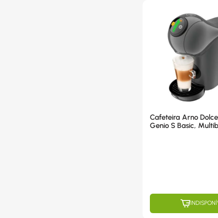
Cafeteira Arno Dolc
Genio S Basic, Multi
Jarra Removível 800
Grafite - DGS5 220
INDISPONÍ