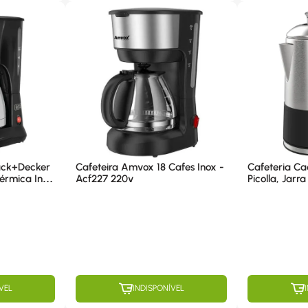
lack+Decker
Cafeteira Amvox 18 Cafes Inox -
Cafeteria Ca
érmica Inox
Acf227 220v
Picolla, Jarr
0V
600W - CAF1
VEL
INDISPONÍVEL