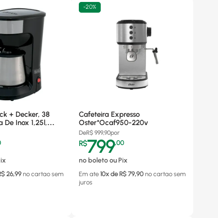
-
20%
ack + Decker, 38
Cafeteira Expresso
a De Inox 1,25l,
Oster*Ocaf950-220v
 - Cm38 220v
De
R$
999,90
por
799
0
R$
,
00
ix
no boleto ou Pix
R$
26,99
no cartao
sem
Em ate
10
x de R$
79,90
no cartao
sem
juros