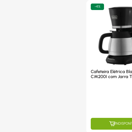
-
4%
Cafeteira Elétrica B
CM200I com Jarra T
para 20 Xícaras - 11
INDISPONÍ