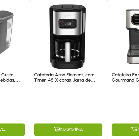
e Gusto
Cafeteria Arno Element, com
Cafeteira Ex
bebidas,
Timer, 45 Xícaras, Jarra de
Gourmand Gr
ml, 1350W,
Vidro 1,8L, 1000W, Preta - CFEL
V
220V
VEL
INDISPONÍVEL