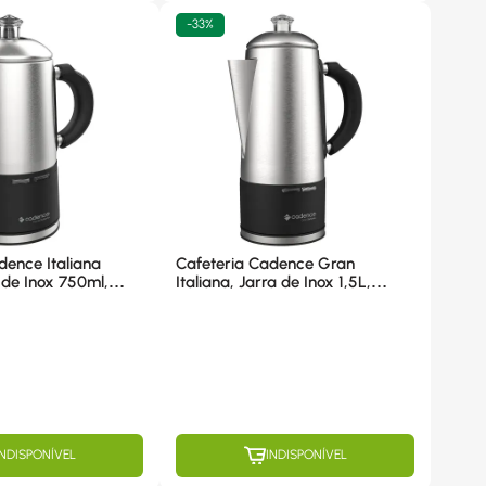
-
33%
dence Italiana
Cafeteria Cadence Gran
a de Inox 750ml,
Italiana, Jarra de Inox 1,5L,
05 110V
900W - CAF120 110V
INDISPONÍVEL
INDISPONÍVEL