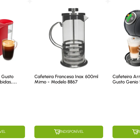
e Gusto
Cafeteira Francesa Inox 600ml
Cafeteira Ar
bidas,
Mimo - Modelo 8867
Gusto Genio S
 DGS3 220V
Multibebidas
Dgs6 220v
VEL
INDISPONÍVEL