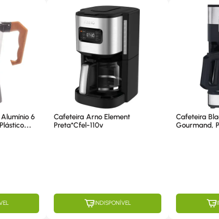
 Alumínio 6
Cafeteira Arno Element
Cafeteira Bl
lástico
Preta*Cfel-110v
Gourmand, P
 29113
Cafés - Cm3
VEL
INDISPONÍVEL