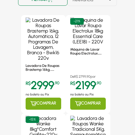
-
21%
Máquina de Lavar
Roupa Electrolux
18kg Essential Care
(LEE18) - 220V
Lavadora De Roupas
Brastemp 16kg,
Automática, 12
De
R$
2799,90
por
Programas De
2999
2199
Lavagem, Branca -
R$
,
90
R$
,
90
Bwk16 220v
no boleto ou Pix
no boleto ou Pix
COMPRAR
COMPRAR
-
15%