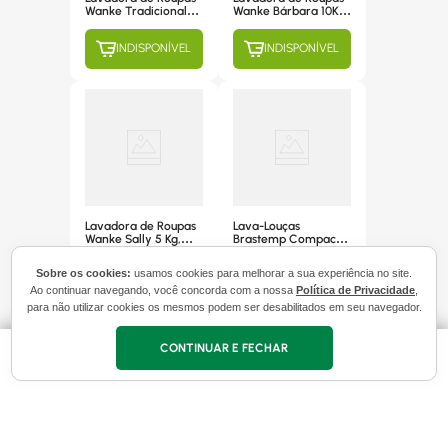
Wanke Tradicional
Wanke Bárbara 10Kg,
5Kg,
Semiautomática, 3
Semiautomática, 3
Programas de
INDISPONÍVEL
INDISPONÍVEL
Programas de
Lavagem, Silver -
Lavagem, Clara -
220V
110V
Lavadora de Roupas
Lava-Louças
Wanke Sally 5 Kg,
Brastemp Compacta
Semiautomática, 4
8 Serviços, Branca -
Programas de
Blf08bb 110v
Sobre os cookies:
usamos cookies para melhorar a sua experiência no site.
INDISPONÍVEL
INDISPONÍVEL
Lavagem, Branca
Ao continuar navegando, você concorda com a nossa
Política de Privacidade
,
com Cinza - 220V
para não utilizar cookies os mesmos podem ser desabilitados em seu navegador.
CONTINUAR E FECHAR