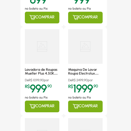
220V
no boleto ou Pix
no boleto ou Pix
COMPRAR
COMPRAR
Lavadora de Roupas
Maquina De Lavar
Mueller Plus 4,50Kg,
Roupa Electrolux
Semiautomática, 4
14,5kg Essential Care
De
R$
1099,90
por
De
R$
2499,90
por
Programas de
LEE15 220V
999
1999
Lavagem, Branca -
R$
,
90
R$
,
90
220V
no boleto ou Pix
no boleto ou Pix
COMPRAR
COMPRAR