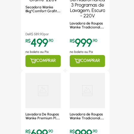
Secadora Wanke
8kg*Comfort Grafite-
220v
Lavadora de Roupas
Wanke Tradicional
5Kg,
De
R$
589,90
por
Semiautomática, 3
499
999
Programas de
R$
,
90
R$
,
90
Lavagem, Escura -
220V
no boleto ou Pix
no boleto ou Pix
COMPRAR
COMPRAR
Lavadora De Roupas
Lavadora de Roupas
Wanke Premium Plus
Wanke Tradicional
20kg Branca -
5Kg,
Modelo Lwbe20,
Semiautomática, 3
699
999
220v
Programas de
R$
,
90
R$
,
90
Lavagem, Clara -