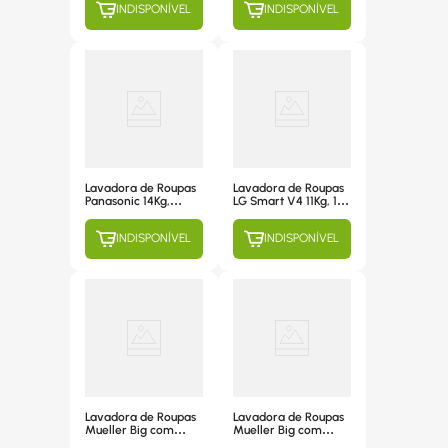
INDISPONÍVEL
INDISPONÍVEL
Programas de
Lavagem, Titanium -
Lavagem, Branca -
NA-F170P6TB 220V
220V
Lavadora de Roupas
Lavadora de Roupas
Panasonic 14Kg,
LG Smart V4 11Kg, 14
Automática, 9
Programas de
Programas de
Lavagem, com
INDISPONÍVEL
INDISPONÍVEL
Lavagem, Branca -
Inteligência Artificial,
NA-F140B6W 220V
Branca -
FV5011WG4A 220V
Lavadora de Roupas
Lavadora de Roupas
Mueller Big com
Mueller Big com
Aquatec 16Kg,
Aquatec 16Kg,