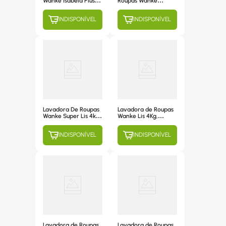
Wanke Isabela Plus
Roupas Wanke
12Kg,
LWLI040T 4Kg -
Semiautomática, 3
220V
INDISPONÍVEL
INDISPONÍVEL
Programas de
Lavagem, Branca
com Rosa - 220V
Lavadora De Roupas
Lavadora de Roupas
Wanke Super Lis 4kg,
Wanke Lis 4Kg,
Semiautomática, 4
Semiautomática, 4
Programas De
Programas de
INDISPONÍVEL
INDISPONÍVEL
Lavagem, Cinza -
Lavagem, Branca
220v
com Lilás - 220V
Lavadora de Roupas
Lavadora de Roupas