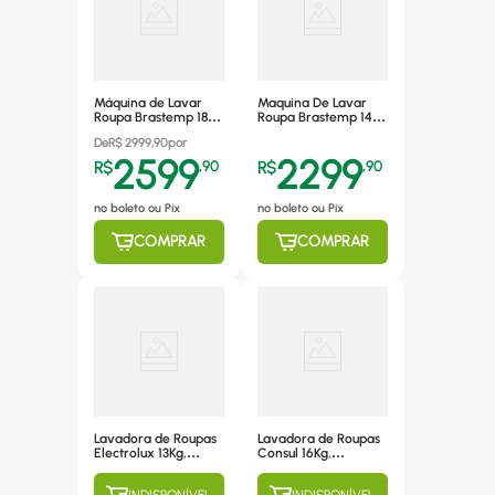
Máquina de Lavar
Maquina De Lavar
Roupa Brastemp 18kg
Roupa Brastemp 14kg
BWF18 Branca 220v
Bwj14ab 220v
De
R$
2999,90
por
2599
2299
R$
,
90
R$
,
90
no boleto ou Pix
no boleto ou Pix
COMPRAR
COMPRAR
Lavadora de Roupas
Lavadora de Roupas
Electrolux 13Kg,
Consul 16Kg,
Automática, 12
Automática, 16
Programas de
Programas de
INDISPONÍVEL
INDISPONÍVEL