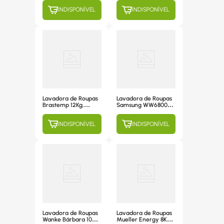
Semiautomática, 7
Semiautomática, 7
INDISPONÍVEL
INDISPONÍVEL
Programas de
Programas de
Lavagem, Branca -
Lavagem, Branca -
110V
220V
Lavadora de Roupas
Lavadora de Roupas
Brastemp 12Kg,
Samsung WW6800
Automática, 12
11Kg, 12 Programas
Programas de
de Lavagem, com
INDISPONÍVEL
INDISPONÍVEL
Lavagem, Titanium -
Ecobubble, Branca -
BWK12A9 220V
WW11K6800A 220V
Lavadora de Roupas
Lavadora de Roupas
Wanke Bárbara 10
Mueller Energy 8Kg,