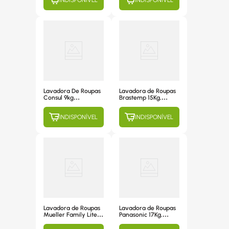
Lavagem, Branca -
Lavagem, Branca -
LAC13 220V
CWL16AB 220V
Lavadora De Roupas
Lavadora de Roupas
Consul 9kg
Brastemp 15Kg,
Eletrônica - Modelo
Automática, 7
Cwb09bb, 110v
Programas de
INDISPONÍVEL
INDISPONÍVEL
Lavagem, Branca -
BWH15AB 220V
Lavadora de Roupas
Lavadora de Roupas
Mueller Family Lite
Panasonic 17Kg,
10kg,
Automática, 10
Semiautomática, 4
Programas de