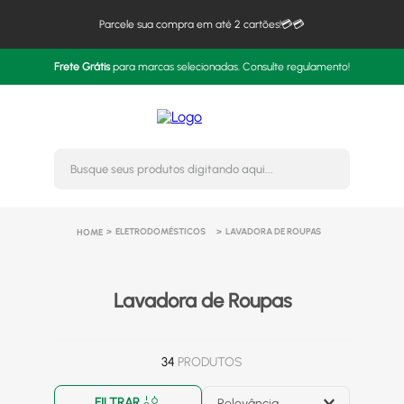
Parcele sua compra em até 2 cartões!💳💳
Frete Grátis
para marcas selecionadas. Consulte regulamento!
Busque seus produtos digitando 
ELETRODOMÉSTICOS
LAVADORA DE ROUPAS
Lavadora de Roupas
34
PRODUTOS
FILTRAR
Relevância