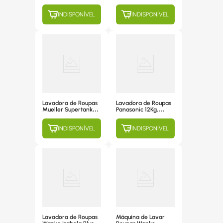
Kg, Semiautomática,
Automática, 11
3 Programas de
Programas de
INDISPONÍVEL
INDISPONÍVEL
Lavagem, Branca
Lavagem, Branca -
com Lilás - 220V
220V
Lavadora de Roupas
Lavadora de Roupas
Mueller Supertank
Panasonic 12Kg,
com Aquatec 8Kg,
Automática, 9
Semiautomática, 5
Programas de
INDISPONÍVEL
INDISPONÍVEL
Programas de
Lavagem, Titânio -
Lavagem, Branca -
NA-F120B1T 220V
220V
Lavadora de Roupas
Máquina de Lavar