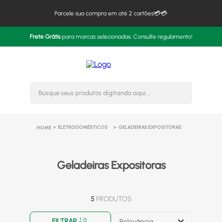
Parcele sua compra em até 2 cartões!💳💳
Frete Grátis
para marcas selecionadas. Consulte regulamento!
Busque seus produtos digitando 
ELETRODOMÉSTICOS
GELADEIRAS EXPOSITORAS
Geladeiras Expositoras
5
PRODUTOS
FILTRAR
Relevância