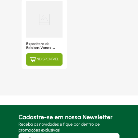
Expositora de
Bebibas Venax
VVCD 200L, Branco
- 220V
INDISPONÍVEL
Cadastre-se em nossa Newsletter
Receba as novidades e fique por dentro de
promoções exclusivas!