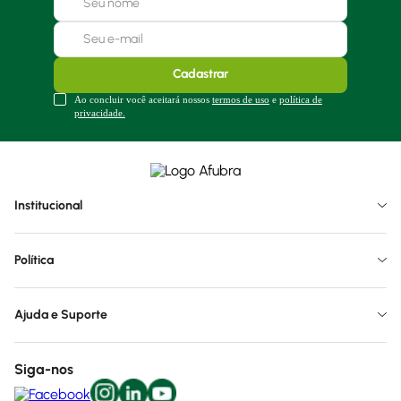
Cadastrar
Ao concluir você aceitará nossos
termos de uso
e
política de
privacidade.
Institucional
Política
Ajuda e Suporte
Siga-nos