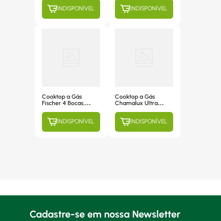
Superautomático,
62936
INDISPONÍVEL
INDISPONÍVEL
Mesa De Vidro
Temperado Preto,
Tripla Chama -
94708/201
Cooktop a Gás
Cooktop a Gás
Fischer 4 Bocas,
Chamalux Ultra
Acendimento
Chama 4 Bocas,
Superautomático,
Acendimento
INDISPONÍVEL
INDISPONÍVEL
Mesa de Vidro
Automático, Mesa de
Branco - 1519-5902
Vidro - 612
Cadastre-se em nossa Newsletter