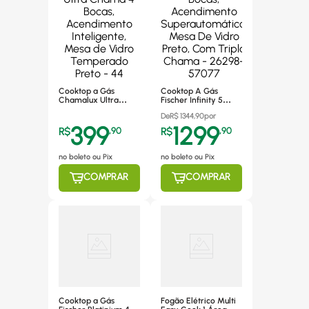
Cooktop a Gás
Cooktop A Gás
Chamalux Ultra
Fischer Infinity 5
Chama 4 Bocas,
Bocas, Acendimento
De
R$
1344,90
por
Acendimento
Superautomático,
399
1299
Inteligente, Mesa de
Mesa De Vidro Preto,
R$
,
90
R$
,
90
Vidro Temperado
Com Tripla Chama -
Preto - 44
26298-57077
no boleto ou Pix
no boleto ou Pix
COMPRAR
COMPRAR
Cooktop a Gás
Fogão Elétrico Multi