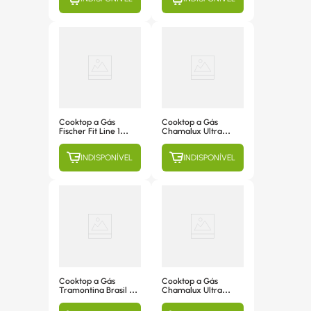
Cooktop a Gás
Cooktop a Gás
Fischer Fit Line 1
Chamalux Ultra
Boca, Acendimento
Chama 5 Bocas,
Superautomático,
Acendimento
INDISPONÍVEL
INDISPONÍVEL
Mesa de Vidro Preto,
Inteligente, Mesa de
com Tripla Chama -
Vidro Temperado
27184-60014
Prata - 630
Cooktop a Gás
Cooktop a Gás
Tramontina Brasil 5
Chamalux Ultra
Bocas, Acendimento
Chama 5 Bocas,
Superautomático,
Acendimento