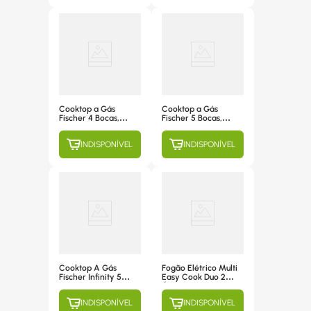
51515
Cooktop a Gás
Cooktop a Gás
Fischer 4 Bocas,
Fischer 5 Bocas,
Acendimento
Acendimento
Superautomático,
Superautomático,
INDISPONÍVEL
INDISPONÍVEL
Mesa de Vidro Preto
Mesa de Vidro
- 1519-5713
Branco - 1642-6986
Cooktop A Gás
Fogão Elétrico Multi
Fischer Infinity 5
Easy Cook Duo 2
Bocas, Acendimento
Áreas de
Superautomático,
Aquecimento -
INDISPONÍVEL
INDISPONÍVEL
Mesa De Vidro
CE155 220V