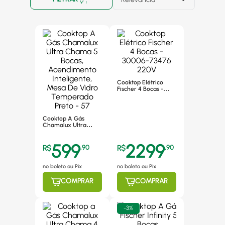
Cooktop Elétrico
Fischer 4 Bocas -
30006-73476 220V
Cooktop A Gás
Chamalux Ultra
Chama 5 Bocas,
Acendimento
599
2299
Inteligente, Mesa De
R$
,
90
R$
,
90
Vidro Temperado
Preto - 57
no boleto ou Pix
no boleto ou Pix
COMPRAR
COMPRAR
-
3%