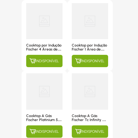
Cooktop por Indução
Cooktop por Indução
Fischer 4 Áreas de
Fischer 1 Área de
Aquecimento, Mesa
Aquecimento, Mesa
Vitrocerâmica -
Vitrocerâmica -
INDISPONÍVEL
INDISPONÍVEL
29850 220V
26884 220V
Cooktop A Gás
Cooktop A Gás
Fischer Platinium 5
Fischer Tc Infinity 4
Bocas, Acendimento
Bocas, Acendimento
Superautomático,
Superautomático,
INDISPONÍVEL
INDISPONÍVEL
Mesa De Aço Prime
Mesa De Vidro Preto
Platinium - 19784-
- 26297-57076