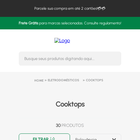
Parcele sua compra em até 2 cartões!💳💳
Frete Grátis
para marcas selecionadas. Consulte regulamento!
Busque seus produtos digitando 
ELETRODOMÉSTICOS
COOKTOPS
Cooktops
30
PRODUTOS
FILTRAR
Relevância