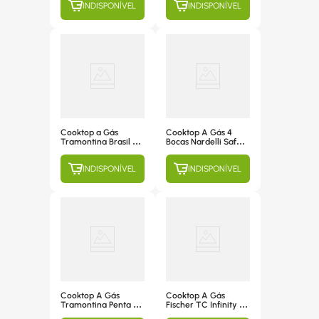
INDISPONÍVEL
INDISPONÍVEL
Mesa de Vidro
Inteligente, Mesa de
Temperado Preto -
Vidro Temperado
94708/501
Preto - 78
Cooktop a Gás
Cooktop A Gás 4
Tramontina Brasil 4
Bocas Nardelli Safe,
Bocas, Acendimento
Mesa De Vidro Preto
Superautomático,
Com Flange Inox
INDISPONÍVEL
INDISPONÍVEL
Mesa de Vidro
Temperado Preto -
94703/501
Cooktop A Gás
Cooktop A Gás
Tramontina Penta 5
Fischer TC Infinity 4
Bocas, Acendimento
Bocas Branco 26297-