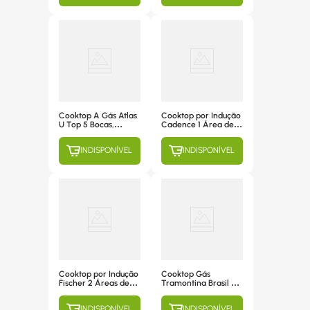
Branco, Com Tripla
Chama - 26298-
62470
Cooktop A Gás Atlas
Cooktop por Indução
U Top 5 Bocas,
Cadence 1 Área de
Acendimento
Aquecimento, Mesa
Superautomático,
de Vidro Temperado
INDISPONÍVEL
INDISPONÍVEL
Mesa De Vidro Preto,
Preto - FOG601 220V
Com Tripla Chama -
300001516
Cooktop por Indução
Cooktop Gás
Fischer 2 Áreas de
Tramontina Brasil 5
Aquecimento, Mesa
Bocas Vidro Preto
Vitrocerâmica -
94708/502
INDISPONÍVEL
INDISPONÍVEL
25941-56249 220V