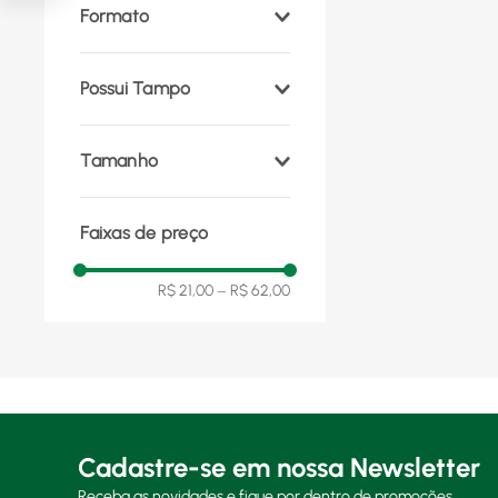
Formato
Retangular
(
2
)
Possui Tampo
Sim
(
1
)
Tamanho
Não
(
1
)
50 cm x 70 cm
(
1
)
Faixas de preço
R$ 21,00
–
R$ 62,00
Cadastre-se em nossa Newsletter
Receba as novidades e fique por dentro de promoções