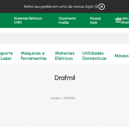
Retire seu pedido em uma de nossas lojas! 🛒
Materiais Elétricos-
Orçamento
Nossas
Lista
CNPJ
mudas
lojas
(Man
.
sporte
Máquinas e
Materiais
Utilidades
Móveis
 Lazer
Ferramentas
Elétricos
Domésticas
Drafmil
DRAFMIL