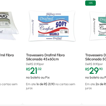
-
6%
mil Fibra
Travesseiro Drafmil Fibra
Travesseiro D
Siliconada 45x60cm
Siliconada 
De
R$
21,90
por
De
R$
31,90
por
21
29
R$
,
02
R$
,
90
no boleto ou Pix
no boleto ou P
o cartao
sem
Em ate
1
x de R$
21,90
no cartao
sem
Em ate
2
x de R
juros
juros