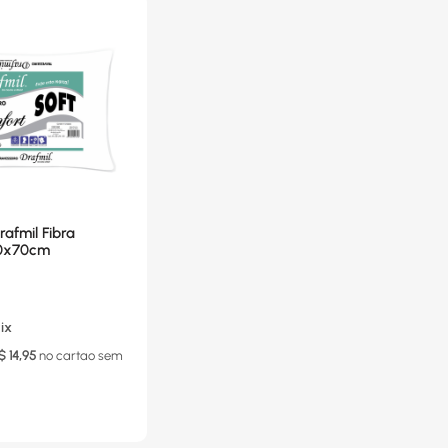
rafmil Fibra
50x70cm
ix
$
14,95
no cartao
sem