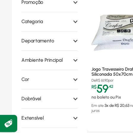
Promoção
Categoria
Travesseiro
(
3
)
Departamento
Móveis e Decoração
(
3
)
Ambiente Principal
Jogo Travesseiro Draf
Quarto
(
3
)
Siliconada 50x70cm
Cor
De
R$
61,90
por
59
R$
,
42
Branco
(
3
)
no boleto ou Pix
Dobrável
Em ate
3
x de R$
20,63
n
juros
Não
(
2
)
Extensível
Não
(
1
)