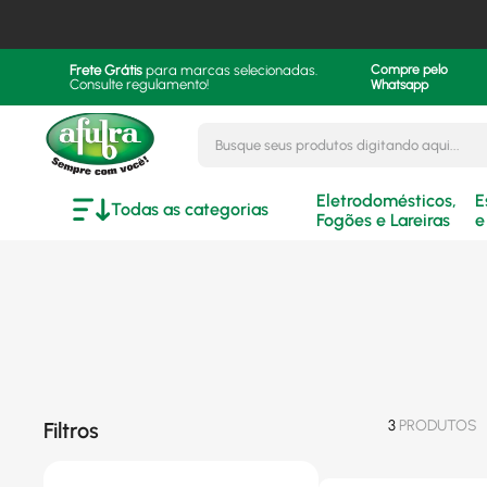
Frete Grátis
para marcas selecionadas.
Compre pelo
Consulte regulamento!
Whatsapp
Busque seus produtos digitando aqui..
Eletrodomésticos,
E
Todas as categorias
Fogões e Lareiras
e
3
PRODUTOS
Filtros