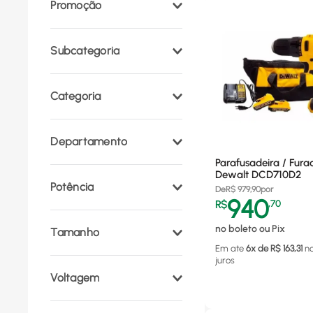
Promoção
Subcategoria
Parafusadeiras
(
2
)
Categoria
Furadeira de Mão
(
1
)
Discos e Rebolos
(
1
)
Parafusadeira
(
2
)
Departamento
Baterias
(
2
)
Furadeira
(
1
)
Parafusadeira / Fura
Máquinas e
Esmerilhadeira
(
1
)
Dewalt DCD710D2
Potência
Ferramentas
(
7
)
Acessórios
(
1
)
De
R$
979,90
por
940
R$
,
70
710 W
(
1
)
no boleto ou Pix
Tamanho
Em ate
6
x de R$
163,31
n
juros
1/2"
(
1
)
Voltagem
110 V
(
1
)