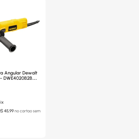
ra Angular Dewalt
W - DWE4020B2B
ix
R$
45,99
no cartao
sem