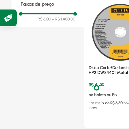
Faixas de preço
Bivolt
(
1
)
R$ 6,00
–
R$ 1.400,00
Disco Corte/Desbast
HP2 DW84401 Metal I
6
R$
,
50
no boleto ou Pix
Em ate
1
x de R$
6,50
no
juros