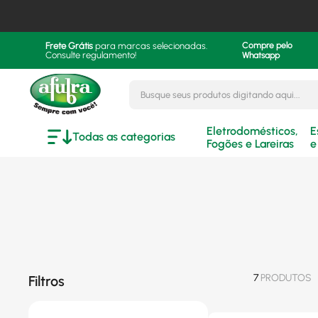
Frete Grátis
para marcas selecionadas.
Compre pelo
Consulte regulamento!
Whatsapp
Busque seus produtos digitando aqui..
Eletrodomésticos,
E
Todas as categorias
Fogões e Lareiras
e
7
PRODUTOS
Filtros