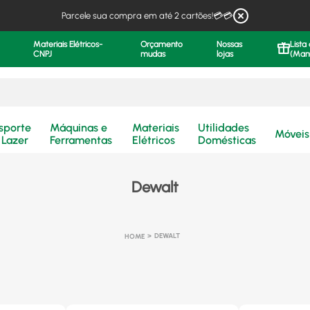
Parcele sua compra em até 2 cartões!💳💳
Materiais Elétricos-
Orçamento
Nossas
Lista
CNPJ
mudas
lojas
(Man
.
sporte
Máquinas e
Materiais
Utilidades
Móveis
 Lazer
Ferramentas
Elétricos
Domésticas
Dewalt
DEWALT