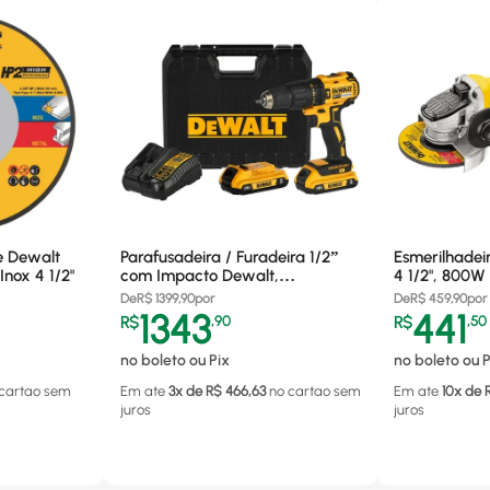
e Dewalt
Parafusadeira / Furadeira 1/2”
Esmerilhadei
nox 4 1/2"
com Impacto Dewalt,
4 1/2", 800
Funcionamento a Bateria -
220V
De
R$
1399,90
por
De
R$
459,90
por
DCD7781D2-BR
1343
441
R$
,
90
R$
,
50
no boleto ou Pix
no boleto ou P
 cartao
sem
Em ate
3
x de R$
466,63
no cartao
sem
Em ate
10
x de 
juros
juros