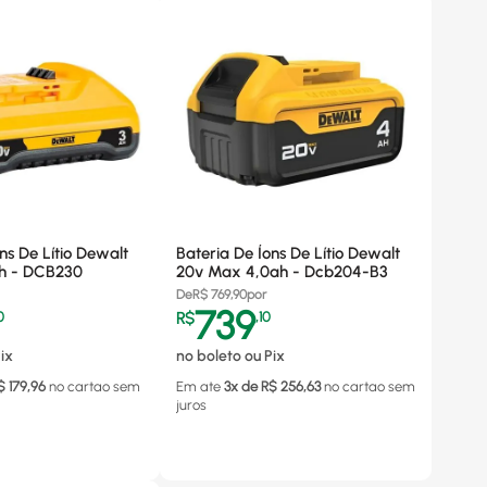
ns De Lítio Dewalt
Bateria De Íons De Lítio Dewalt
h - DCB230
20v Max 4,0ah - Dcb204-B3
De
R$
769,90
por
739
0
R$
,
10
ix
no boleto ou Pix
$
179,96
no cartao
sem
Em ate
3
x de R$
256,63
no cartao
sem
juros