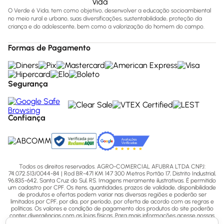
O Verde é Vida, tem como objetivo, desenvolver a educação socioambiental
no meio rural e urbano, suas diversificações, sustentabilidade, proteção da
criança e do adolescente, bem como a valorização do homem do campo.
Formas de Pagamento
Segurança
Confiança
Todos os direitos reservados. AGRO-COMERCIAL AFUBRA LTDA CNPJ:
74.072.513/0044-84 | Rod BR-471 KM 147 300 Metros Portão 17, Distrito Industrial,
96.835-642, Santa Cruz do Sul, RS. Imagens meramente ilustrativas. É permitido
um cadastro por CPF. Os itens, quantidades, prazos de validade, disponibilidade
de produtos e ofertas podem variar nas diversas regiões e poderão ser
limitados por CPF, por dia, por período, por oferta de acordo com as regras e
políticas. Os valores e condição de pagamento dos produtos do site poderão
conter divergências com as lojas físicas. Para mais informações acesse nossas
Políticas ou entre em contato via ligação (51) 3713-7770, WhatsApp pelo número