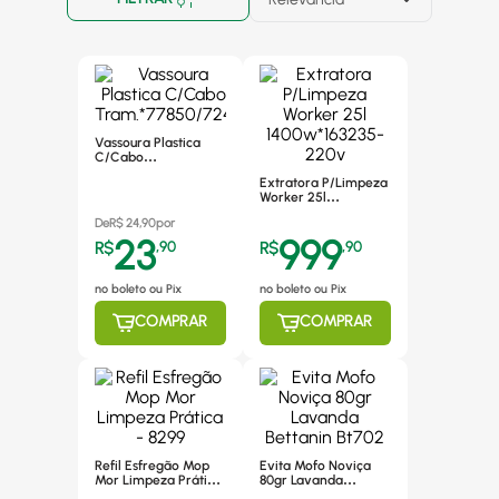
Vassoura Plastica
C/Cabo
Tram.*77850/724
Extratora P/Limpeza
Worker 25l
1400w*163235-220v
De
R$
24,90
por
23
999
R$
,
90
R$
,
90
no boleto ou Pix
no boleto ou Pix
COMPRAR
COMPRAR
Refil Esfregão Mop
Evita Mofo Noviça
Mor Limpeza Prática
80gr Lavanda
- 8299
Bettanin Bt702