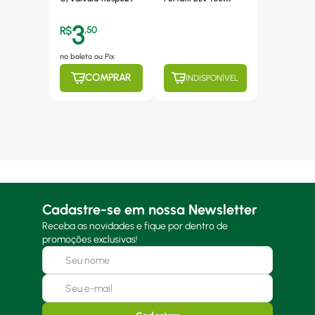
Vonder-220v
3
R$
,
50
no boleto ou Pix
COMPRAR
INDISPONÍVEL
Cadastre-se em nossa Newsletter
Receba as novidades e fique por dentro de
promoções exclusivas!