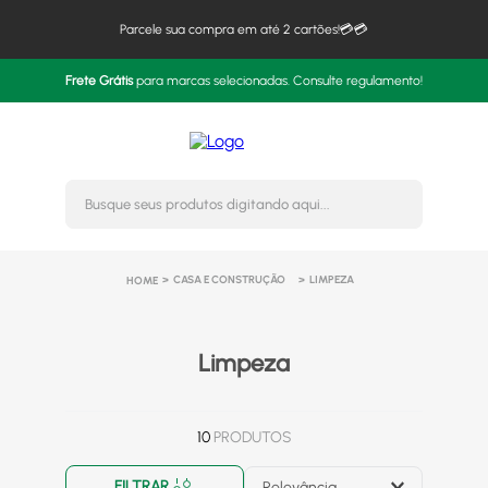
Parcele sua compra em até 2 cartões!💳💳
Frete Grátis
para marcas selecionadas. Consulte regulamento!
Busque seus produtos digitando 
CASA E CONSTRUÇÃO
LIMPEZA
Limpeza
10
PRODUTOS
FILTRAR
Relevância