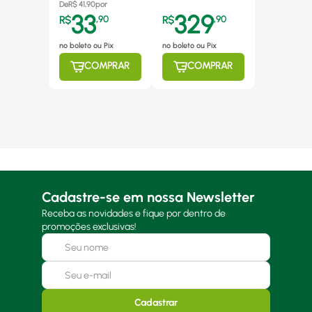
De
R$
41,90
por
33
329
R$
,
90
R$
,
90
no boleto ou Pix
no boleto ou Pix
COMPRAR
COMPRAR
Cadastre-se em nossa Newsletter
Receba as novidades e fique por dentro de
promoções exclusivas!
Cadastrar