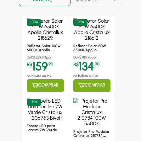
-
30%
-
29%
Refletor Solar 100W
Refletor Solar 50W
6500K Apollo
6500K Apollo
Cristallux 218629
Cristallux 218612
De
R$
229,90
por
De
R$
189,90
por
159
134
R$
,
90
R$
,
90
no boleto ou Pix
no boleto ou Pix
COMPRAR
COMPRAR
-
19%
Espeto LED para
Jardim 7W Verde
Projetor Pro Modular
Cristallux - 206763
Cristallux 210784
Bivolt
100W 5500K