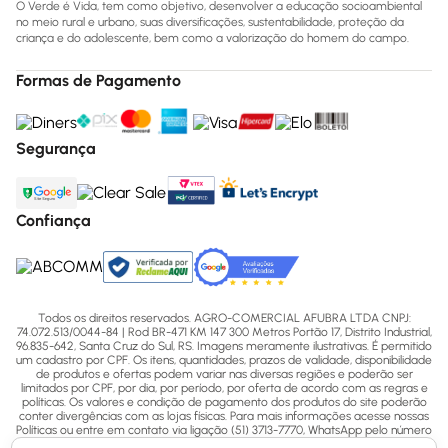
O Verde é Vida, tem como objetivo, desenvolver a educação socioambiental
no meio rural e urbano, suas diversificações, sustentabilidade, proteção da
criança e do adolescente, bem como a valorização do homem do campo.
Formas de Pagamento
Segurança
Confiança
Todos os direitos reservados. AGRO-COMERCIAL AFUBRA LTDA CNPJ:
74.072.513/0044-84 | Rod BR-471 KM 147 300 Metros Portão 17, Distrito Industrial,
96.835-642, Santa Cruz do Sul, RS. Imagens meramente ilustrativas. É permitido
um cadastro por CPF. Os itens, quantidades, prazos de validade, disponibilidade
de produtos e ofertas podem variar nas diversas regiões e poderão ser
limitados por CPF, por dia, por período, por oferta de acordo com as regras e
políticas. Os valores e condição de pagamento dos produtos do site poderão
conter divergências com as lojas físicas. Para mais informações acesse nossas
Políticas ou entre em contato via ligação (51) 3713-7770, WhatsApp pelo número
(51) 3713-7750 ou email - sac@afubra.com.br.