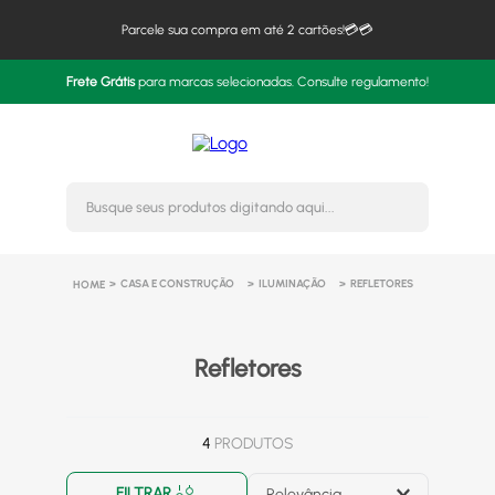
Parcele sua compra em até 2 cartões!💳💳
Frete Grátis
para marcas selecionadas. Consulte regulamento!
Busque seus produtos digitando 
CASA E CONSTRUÇÃO
ILUMINAÇÃO
REFLETORES
Refletores
4
PRODUTOS
FILTRAR
Relevância