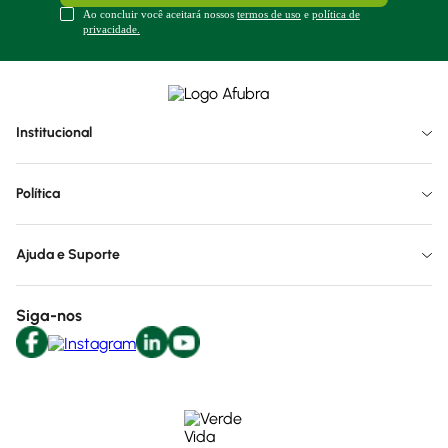
Ao concluir você aceitará nossos
termos de uso
e
política de
privacidade.
Institucional
Política
Ajuda e Suporte
Siga-nos