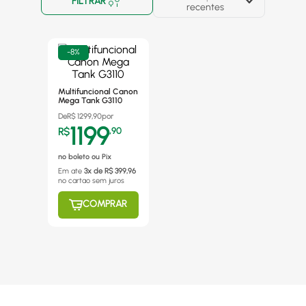
FILTRAR
recentes
-
8%
Multifuncional Canon
Mega Tank G3110
De
R$
1299,90
por
1199
R$
,
90
no boleto ou Pix
Em ate
3
x de R$
399,96
no cartao
sem juros
COMPRAR