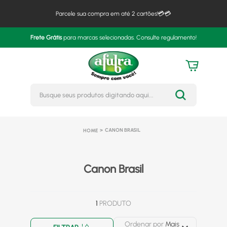
Parcele sua compra em até 2 cartões!💳💳
Frete Grátis
para marcas selecionadas. Consulte regulamento!
Busque seus produtos digitando 
CANON BRASIL
Canon Brasil
1
PRODUTO
Ordenar por
Mais