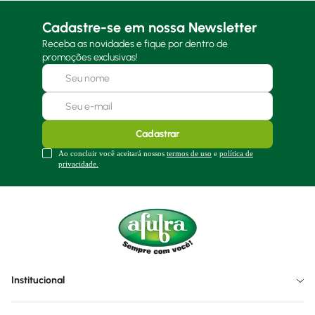
Cadastre-se em nossa Newsletter
Receba as novidades e fique por dentro de
promoções exclusivas!
Cadastrar
Ao concluir você aceitará nossos
termos de uso
e
política de
privacidade.
Institucional