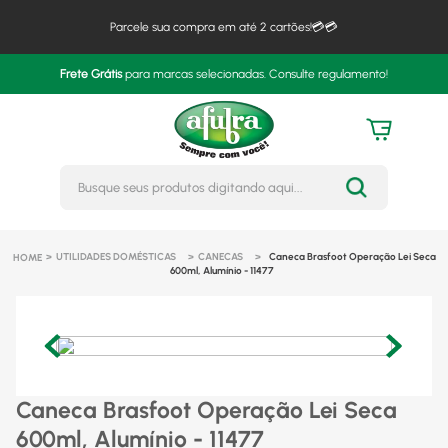
Parcele sua compra em até 2 cartões!💳💳
Frete Grátis
para marcas selecionadas. Consulte regulamento!
Busque seus produtos digitando 
UTILIDADES DOMÉSTICAS
CANECAS
Caneca Brasfoot Operação Lei Seca
600ml, Alumínio - 11477
Caneca Brasfoot Operação Lei Seca
600ml, Alumínio - 11477