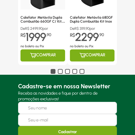
Calefator Metávila Dupla
Calefator Metávila 680GF
Combustão 660GF C/ Kit
Dupla Combustão Kit Inox
Canos Inox
De
R$
2499,90
por
De
R$
3119,90
por
1999
2299
R$
,
90
R$
,
90
no boleto ou Pix
no boleto ou Pix
COMPRAR
COMPRAR
Cadastre-se em nossa Newsletter
Receba as novidades e fique por dentro de
promoções exclusivas!
Cadastrar