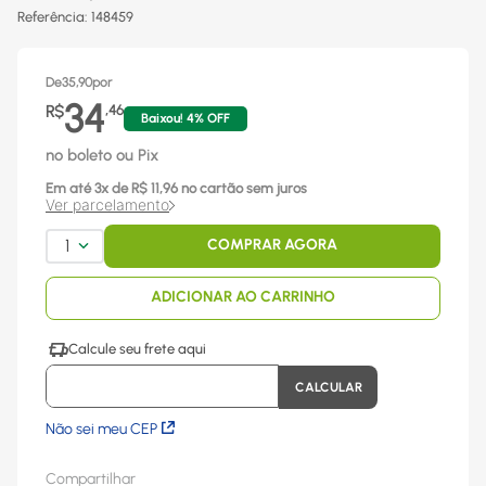
Referência
:
148459
De
35,90
por
34
R$
,
46
Baixou!
4
% OFF
no boleto ou Pix
Em até
3
x
de R$
11,96
no cartão sem juros
Ver parcelamento
1
COMPRAR AGORA
ADICIONAR AO CARRINHO
Não sei meu CEP
Compartilhar