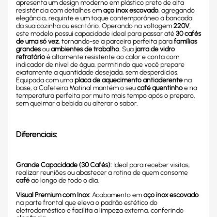
apresenta um design moderno em plástico preto de alta
resistência com detalhes em
aço inox escovado
, agregando
elegância, requinte e um toque contemporâneo à bancada
da sua cozinha ou escritório. Operando na voltagem
220V
,
este modelo possui capacidade ideal para passar até
30 cafés
de uma só vez
, tornando-se a parceira perfeita para
famílias
grandes
ou
ambientes de trabalho
. Sua
jarra de vidro
refratário
é altamente resistente ao calor e conta com
indicador de nível de água, permitindo que você prepare
exatamente a quantidade desejada, sem desperdícios.
Equipada com uma
placa de aquecimento antiaderente
na
base, a Cafeteira Matinal mantém o seu
café quentinho
e na
temperatura perfeita por muito mais tempo após o preparo,
sem queimar a bebida ou alterar o sabor.
Diferenciais:
Grande Capacidade (30 Cafés):
Ideal para receber visitas,
realizar reuniões ou abastecer a rotina de quem consome
café
ao longo de todo o dia.
Visual Premium com Inox:
Acabamento em
aço inox escovado
na parte frontal que eleva o padrão estético do
eletrodoméstico e facilita a limpeza externa, conferindo