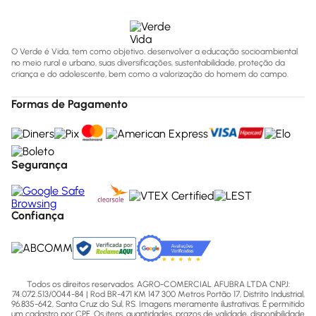
O Verde é Vida, tem como objetivo, desenvolver a educação socioambiental
no meio rural e urbano, suas diversificações, sustentabilidade, proteção da
criança e do adolescente, bem como a valorização do homem do campo.
Formas de Pagamento
Segurança
Confiança
Todos os direitos reservados. AGRO-COMERCIAL AFUBRA LTDA CNPJ:
74.072.513/0044-84 | Rod BR-471 KM 147 300 Metros Portão 17, Distrito Industrial,
96.835-642, Santa Cruz do Sul, RS. Imagens meramente ilustrativas. É permitido
um cadastro por CPF. Os itens, quantidades, prazos de validade, disponibilidade