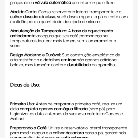
graças à sua
válvula automática
que interrompe o fluxo.
Medida Certa:
Com o reservatório lateral transparente e a
colher dosadora inclusa
, você dosa a água e o pó de café com
exatidão para a quantidade desejada de xícaras.
Manutenção de Temperatura:
A
base de aquecimento
antiaderente
assegura que seu café permaneça na
temperatura ideal por mais tempo, sem comprometer o
sabor.
Design Moderno e Durável:
Sua construção em plástico de
alta resistência e
detalhes em inox
não apenas adiciona
beleza, mas também confere
durabilidade
ao aparelho.
Dicas de Uso:
Primeiro Uso:
Antes de preparar o primeiro café, realize um
ciclo completo apenas com água filtrada
(sem pó) para
higienizar os dutos internos da sua nova cafeteira Cadence
Matinal.
Preparando o Café:
Utilize o reservatório lateral transparente
para medir a água e a
colher dosadora
para o pó, garantindo
a proporção ideal para um
café saboroso
.