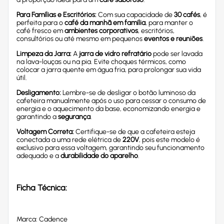
Para Famílias e Escritórios:
Com sua capacidade de
30 cafés
, é
perfeita para o
café da manhã em família
, para manter o
café fresco em
ambientes corporativos
, escritórios,
consultórios ou até mesmo em pequenos
eventos e reuniões
.
Limpeza da Jarra:
A
jarra de vidro refratário
pode ser lavada
na lava-louças ou na pia. Evite choques térmicos, como
colocar a jarra quente em água fria, para prolongar sua vida
útil.
Desligamento:
Lembre-se de desligar o botão luminoso da
cafeteira manualmente após o uso para cessar o consumo de
energia e o aquecimento da base, economizando energia e
garantindo a
segurança
.
Voltagem Correta:
Certifique-se de que a cafeteira esteja
conectada a uma rede elétrica de
220V
, pois este modelo é
exclusivo para essa voltagem, garantindo seu funcionamento
adequado e a
durabilidade do aparelho
.
Ficha Técnica:
Marca: Cadence