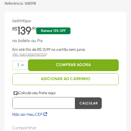
Referência
:
168598
De
159,90
por
139
R$
,
90
Baixou!
13
% OFF
no boleto ou Pix
Em até
10
x
de R$
13,99
no cartão sem juros
Ver parcelamento
1
COMPRAR AGORA
ADICIONAR AO CARRINHO
Não sei meu CEP
Compartilhar