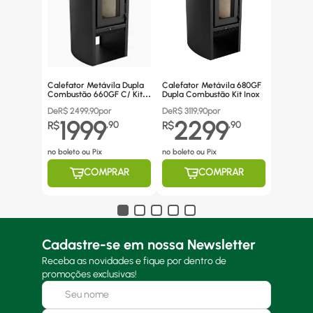
Calefator Metávila Dupla
Calefator Metávila 680GF
Combustão 660GF C/ Kit
Dupla Combustão Kit Inox
Canos Inox
De
R$
2499,90
por
De
R$
3119,90
por
1999
2299
R$
,
90
R$
,
90
no boleto ou Pix
no boleto ou Pix
COMPRAR
COMPRAR
Cadastre-se em nossa Newsletter
Receba as novidades e fique por dentro de
promoções exclusivas!