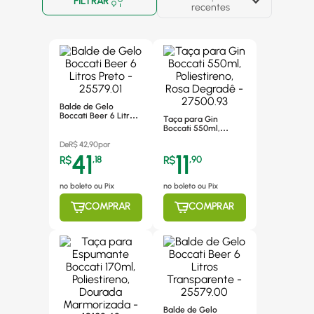
FILTRAR
recentes
Balde de Gelo
Boccati Beer 6 Litros
Taça para Gin
Preto - 25579.01
Boccati 550ml,
Poliestireno, Rosa
De
R$
42,90
por
Degradê - 27500.93
41
11
R$
,
18
R$
,
90
no boleto ou Pix
no boleto ou Pix
COMPRAR
COMPRAR
Balde de Gelo