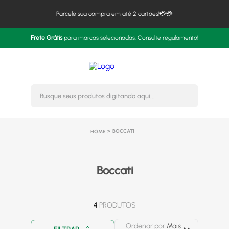
Parcele sua compra em até 2 cartões!💳💳
Frete Grátis
para marcas selecionadas. Consulte regulamento!
Busque seus produtos digitando 
BOCCATI
Boccati
4
PRODUTOS
Ordenar por
Mais