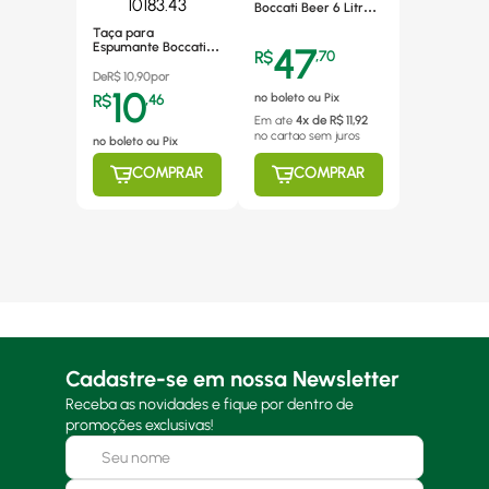
Boccati Beer 6 Litros
Transparente -
Taça para
25579.00
Espumante Boccati
47
R$
,
70
170ml, Poliestireno,
Dourada
De
R$
10,90
por
Marmorizada -
10
no boleto ou Pix
R$
,
46
10183.43
Em ate
4
x de R$
11,92
no cartao
sem juros
no boleto ou Pix
COMPRAR
COMPRAR
Cadastre-se em nossa Newsletter
Receba as novidades e fique por dentro de
promoções exclusivas!