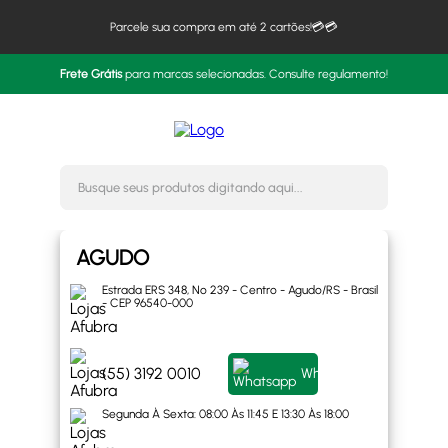
Parcele sua compra em até 2 cartões!💳💳
Frete Grátis
para marcas selecionadas. Consulte regulamento!
Busque seus produtos digitando 
AGUDO
Estrada ERS 348, Nº 239 - Centro - Agudo/RS - Brasil
- CEP 96540-000
(55) 3192 0010
Whatsapp
Segunda À Sexta: 08:00 Às 11:45 E 13:30 Às 18:00