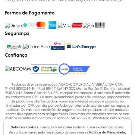
criança e do adolescente, bem como a valorização do homem do campo.
Formas de Pagamento
Segurança
Confiança
Todos os direitos reservados. AGRO-COMERCIAL AFUBRA LTDA CNPJ:
74.072.513/0044-84 | Rod BR-471 KM 147 300 Metros Portão 17, Distrito Industrial,
96.835-642, Santa Cruz do Sul, RS. Imagens meramente ilustrativas. É permitido
um cadastro por CPF. Os itens, quantidades, prazos de validade, disponibilidade
de produtos e ofertas podem variar nas diversas regiões e poderão ser
limitados por CPF, por dia, por período, por oferta de acordo com as regras e
políticas. Os valores e condição de pagamento dos produtos do site poderão
conter divergências com as lojas físicas. Para mais informações acesse nossas
Políticas ou entre em contato via ligação (51) 3713-7770, WhatsApp pelo número
(51) 3713-7750 ou email - sac@afubra.com.br.
Sobre os cookies:
usamos cookies para melhorar a sua experiência no site.
Ao continuar navegando, você concorda com a nossa
Política de Privacidade
,