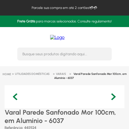
Parcele sua compra em até 2 cartões!💳💳
Frete Grátis
para marcas selecionadas. Consulte regulamento!
Busque seus produtos digitando 
UTILIDADES DOMÉSTICAS
VARAIS
Varal Parede Sanfonado Mor 100cm, em
Alumínio - 6037
Varal Parede Sanfonado Mor 100cm,
em Alumínio - 6037
Referência
:
445924