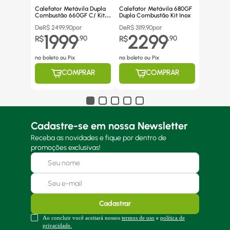
Calefator Metávila Dupla
Calefator Metávila 680GF
Combustão 660GF C/ Kit
Dupla Combustão Kit Inox
Canos Inox
De
R$
2499,90
por
De
R$
3119,90
por
1999
2299
R$
,
90
R$
,
90
no boleto ou Pix
no boleto ou Pix
COMPRAR
COMPRAR
Cadastre-se em nossa Newsletter
Receba as novidades e fique por dentro de
promoções exclusivas!
Cadastrar
Ao concluir você aceitará nossos
termos de uso
e
política de
privacidade.