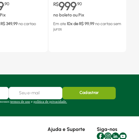
9
999
,
90
R$
,
90
Pix
no boleto ou Pix
 R$
349,99
no cartao
Em ate
10
x de R$
99,99
no cartao
sem
juros
Cadastrar
 nossos
termos de uso
e
política de privacidade.
Ajuda e Suporte
Siga-nos