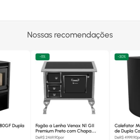
Nossas recomendações
-
11%
-
30%
680GF Dupla
Fogão a Lenha Venax N1 GII
Calefator M
Premium Preto com Chapa
de Dupla Co
Vitrocerâmica - Chaminé Saída
880GF
De
R$
2469,90
por
De
R$
4999,90
p