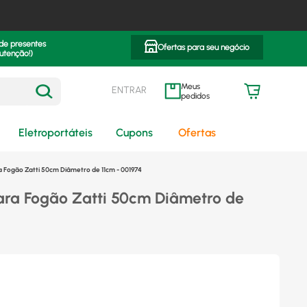
 de presentes
Ofertas para seu negócio
utenção!)
ENTRAR
meus pedidos
Eletroportáteis
Cupons
Ofertas
 Fogão Zatti 50cm Diâmetro de 11cm - 001974
ra Fogão Zatti 50cm Diâmetro de