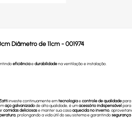
0cm Diâmetro de 11cm - 001974
antindo
eficiência
e
durabilidade
na ventilação e instalação.
Zatti
investe continuamente em
tecnologia
e
controle de qualidade
para 
 em
aço galvanizado
de alta qualidade, é um
acessório indispensável
para 
ar
comidas deliciosas
e manter sua casa
aquecida no inverno
, aproveita
peratura
, prolongando a vida útil do seu sistema e garantindo
segurança