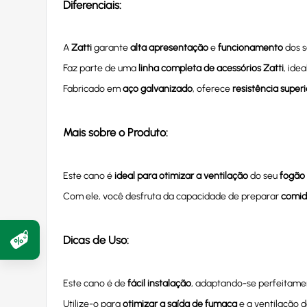
Diferenciais:
A
Zatti
garante
alta apresentação
e
funcionamento
dos s
Faz parte de uma
linha completa de acessórios Zatti
, ide
Fabricado em
aço galvanizado
, oferece
resistência super
Mais sobre o Produto:
Este cano é
ideal para otimizar a ventilação
do seu
fogão 
Com ele, você desfruta da capacidade de preparar
comid
Dicas de Uso:
Este cano é de
fácil instalação
, adaptando-se perfeitame
Utilize-o para
otimizar a saída de fumaça
e a ventilação d