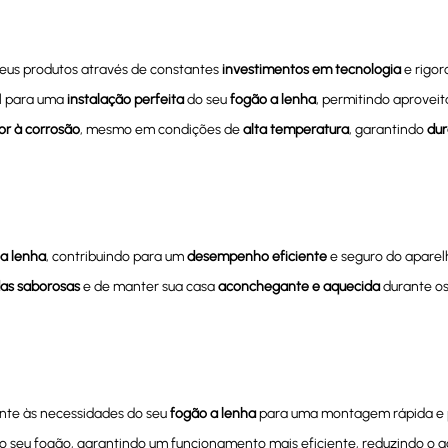
eus produtos através de constantes
investimentos em tecnologia
e rigo
al para uma
instalação perfeita
do seu
fogão a lenha
, permitindo aprovei
ior à corrosão
, mesmo em condições de
alta temperatura
, garantindo
dur
a lenha
, contribuindo para um
desempenho eficiente
e seguro do aparel
as saborosas
e de manter sua casa
aconchegante e aquecida
durante os 
nte às necessidades do seu
fogão a lenha
para uma montagem rápida e p
o seu fogão, garantindo um funcionamento mais eficiente, reduzindo o ac