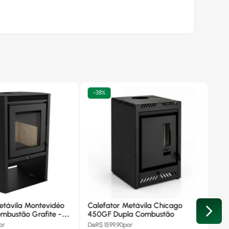
-
38%
etávila Montevidéo
Calefator Metávila Chicago
mbustão Grafite -
450GF Dupla Combustão
or
De
R$
1599,90
por