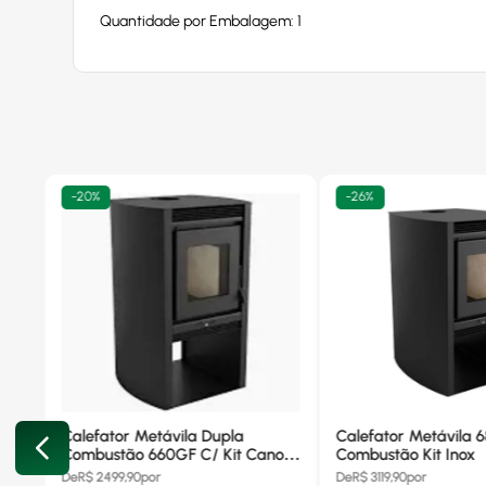
Quantidade por Embalagem: 1
-
20%
-
26%
Calefator Metávila Dupla
Calefator Metávila 
Combustão 660GF C/ Kit Canos
Combustão Kit Inox
Inox
De
R$
2499,90
por
De
R$
3119,90
por