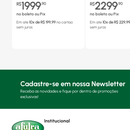
1999
2299
R$
,
90
R$
,
90
no boleto ou Pix
no boleto ou Pix
Em ate
10
x de R$
199,99
no cartao
Em ate
10
x de R$
229,9
sem juros
sem juros
Cadastre-se em nossa Newsletter
Receba as novidades e fique por dentro de promoções
exclusivas!
Institucional