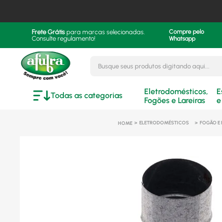
Frete Grátis
para marcas selecionadas.
Compre pelo
Consulte regulamento!
Whatsapp
Busque seus produtos digitando aqui..
Eletrodomésticos,
E
Todas as categorias
Fogões e Lareiras
e
ELETRODOMÉSTICOS
FOGÃO E 