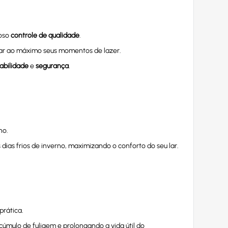
roso
controle de qualidade
.
tar ao máximo seus momentos de lazer.
abilidade
e
segurança
.
ho.
dias frios de inverno, maximizando o conforto do seu lar.
rática.
úmulo de fuligem e prolongando a vida útil do