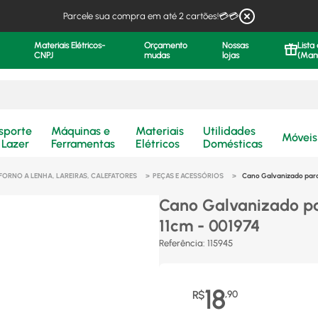
Parcele sua compra em até 2 cartões!💳💳
Materiais Elétricos-
Orçamento
Nossas
Lista
CNPJ
mudas
lojas
(Man
.
sporte
Máquinas e
Materiais
Utilidades
Móveis
 Lazer
Ferramentas
Elétricos
Domésticas
FORNO A LENHA, LAREIRAS, CALEFATORES
PEÇAS E ACESSÓRIOS
Cano Galvanizado para
Cano Galvanizado pa
11cm - 001974
Referência
:
115945
18
R$
,
90